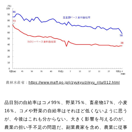
農林水産省：
https://www.maff.go.jp/j/zyukyu/zikyu_ritu/012.html
品目別の自給率はコメ99％、野菜75％、畜産物17％、小麦
16％。コメや野菜の自給率はそれほど低くないように思う
が、今後はこれも分からない。大きく影響を与えるのが、
農業の担い手不足の問題だ。副業農家を含め、農業に従事