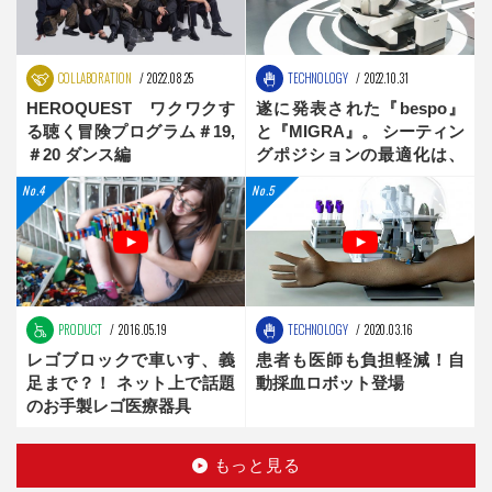
COLLABORATION
2022.08.25
TECHNOLOGY
2022.10.31
HEROQUEST ワクワクす
遂に発表された『bespo』
る聴く冒険プログラム＃19,
と『MIGRA』。 シーティン
＃20 ダンス編
グポジションの最適化は、
新時代へ
PRODUCT
2016.05.19
TECHNOLOGY
2020.03.16
レゴブロックで車いす、義
患者も医師も負担軽減！自
足まで？！ ネット上で話題
動採血ロボット登場
のお手製レゴ医療器具
もっと見る