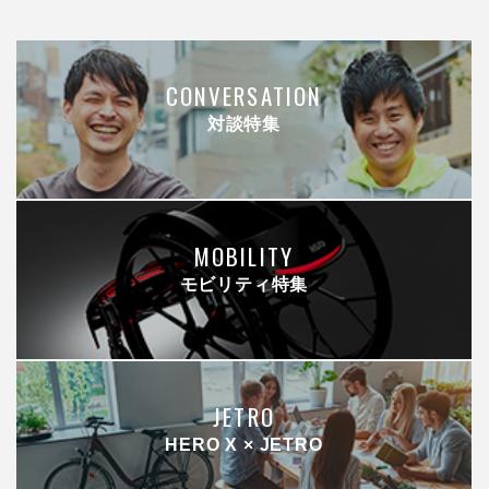
CONVERSATION
対談特集
MOBILITY
モビリティ特集
JETRO
HERO X × JETRO