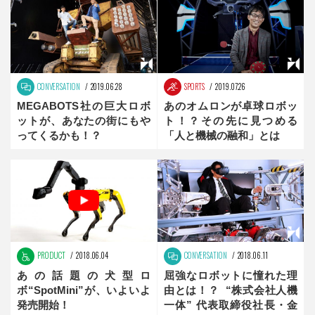
CONVERSATION
2019.06.28
SPORTS
2019.07.26
MEGABOTS社の巨大ロボ
あのオムロンが卓球ロボッ
ットが、あなたの街にもや
ト！？その先に見つめる
ってくるかも！？
「人と機械の融和」とは
PRODUCT
2018.06.04
CONVERSATION
2018.06.11
あの話題の犬型ロ
屈強なロボットに憧れた理
ボ“SpotMini”が、いよいよ
由とは！？ “株式会社人機
発売開始！
一体” 代表取締役社長・金