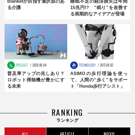
Blanketが目指す選択肢のあ
睡眠不足の経済損失は年間
る介護
15兆円!? “眠り”を改善す
る画期的なアイデアが登場
PRODUCT
2020.06.04
TECHNOLOGY
2017.08.02
普及率アップの兆しあり？
ASIMOの歩行理論を使っ
ロボット掃除機が豊かにす
て、人間の“歩く”をサポー
る未来
ト「Honda歩行アシスト」
RANKING
ランキング
ALL
ARTICLE
MOVIE