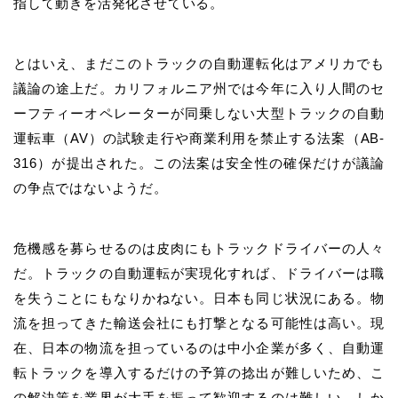
指して動きを活発化させている。
とはいえ、まだこのトラックの自動運転化はアメリカでも
議論の途上だ。カリフォルニア州では今年に入り人間のセ
ーフティーオペレーターが同乗しない大型トラックの自動
運転車（AV）の試験走行や商業利用を禁止する法案（AB-
316）が提出された。この法案は安全性の確保だけが議論
の争点ではないようだ。
危機感を募らせるのは皮肉にもトラックドライバーの人々
だ。トラックの自動運転が実現化すれば、ドライバーは職
を失うことにもなりかねない。日本も同じ状況にある。物
流を担ってきた輸送会社にも打撃となる可能性は高い。現
在、日本の物流を担っているのは中小企業が多く、自動運
転トラックを導入するだけの予算の捻出が難しいため、こ
の解決策を業界が大手を振って歓迎するのは難しい。しか