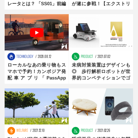
レータとは？ 「SS01」前編
が遂に参戦！【エクストリ
ームスポーツ文化の作り
方】後編
TECHNOLOGY
2020.08.12
PRODUCT
2021.07.02
ローカルなあの乗り物もス
未病対策装置はデザインも
マホで予約！カンボジア発
◎ 歩行解析ロボットが世
配車アプリ「PassApp
界的コンペティションでゴ
Taxis」
ールド受賞
WELFARE
2021.12.10
PRODUCT
2021.02.26