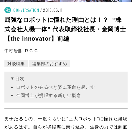
CONVERSATION
2018.06.11
屈強なロボットに憧れた理由とは！？ “株
式会社人機一体” 代表取締役社長・金岡博士
【the innovator】前編
中村竜也 -R.G.C
対談特集
編集部のおすすめ
目次
ロボットの在るべき姿に革命を起こす
金岡博士が提唱する新しい概念
男子たるもの、一度くらいは“巨大ロボット”に憧れた経験
があるはず。自らが操縦席に乗り込み、生身の力では到底