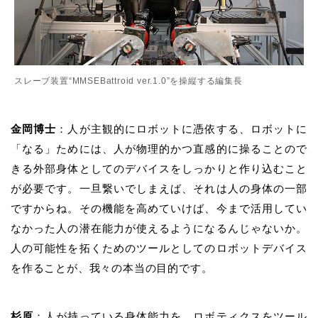
スレーブ装置“MMSEBattroid ver.1.0”を操縦する編集長
金岡博士
：
人が主観的にロボットに憑依する、ロボットに
「なる」ためには、人が物理的かつ直感的に操ることので
きる外部身体としてのデバイスをしっかりと作り込むこと
が必要です。一旦繋いでしまえば、それは人の身体の一部
ですからね。その機能を高めていけば、今まで活用してい
なかった人の潜在能力が使えるようになるんじゃないか。
人の可能性を拓くためのツールとしてのロボットデバイス
を作ることが、我々の本当の目的です。
杉原
：人が持っている身体能力を、ロボティクスをツール