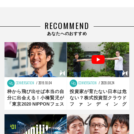
RECOMMEND
あなたへのおすすめ
CONVERSATION
2019.10.04
CONVERSATION
2020.08.24
枠から飛び出せば本当の自
投資家が育たない日本は危
分に出会える！小橋賢児が
ない？株式投資型クラウド
「東京2020 NIPPONフェス
ファンディング
ティバル」に託す想い 前
「FUNDINNO」が仕掛ける
編
新しい旋風