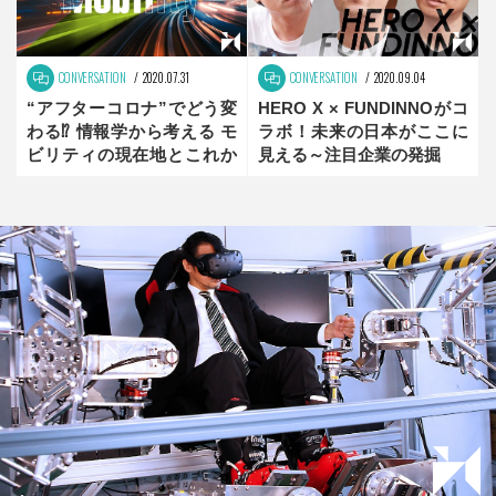
CONVERSATION
2020.07.31
CONVERSATION
2020.09.04
“アフターコロナ”でどう変
HERO X × FUNDINNOがコ
わる⁉ 情報学から考える モ
ラボ！未来の日本がここに
ビリティの現在地とこれか
見える～注目企業の発掘
ら