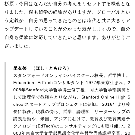
杉原：今日はなんだか自分の考えをリセットする機会とな
りました。僕も留学の経験がありますが、グローバルとい
う定義が、自分の思ってきたものとは時代と共に大きくア
ップデートしていることが分かった気がしますので、自分
自身も柔軟に対応していきたいと思います。ありがとうご
ざいました。
星友啓 （ほし・ともひろ）
スタンフォードオンラインハイスクール校長。哲学博士。
Education; EdTechコンサルタント 1977年東京生まれ。2
008年Stanford大学哲学博士修了後、同大学哲学部講師と
して論理学で教鞭をとりながら、Stanford Online High S
choolスタートアッププロジェクトに参加。 2016年より校
長に就任。現職の傍ら、哲学、論理学、リーダーシップの
講義活動や、米国、アジアにむけて、教育及び教育関連テ
クノロジー(EdTech)のコンサルティングにも取り組む。2
000年東京大学文学部思想文化学科哲学専修課程卒業。20