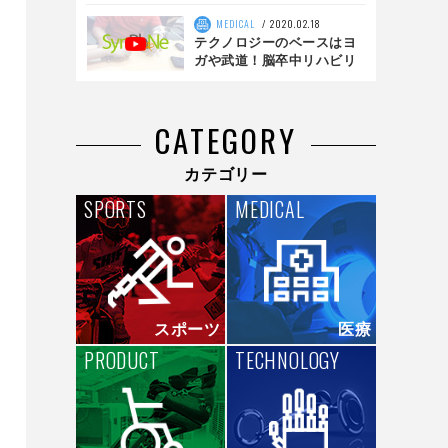
×RDS RACING
MEDICAL
2020.02.18
テクノロジーのベースはヨ
ガや武道！脳卒中リハビリ
テーションデバイス
「SynPhNe」
CATEGORY
カテゴリー
SPORTS
MEDICAL
スポーツ
医療
PRODUCT
TECHNOLOGY