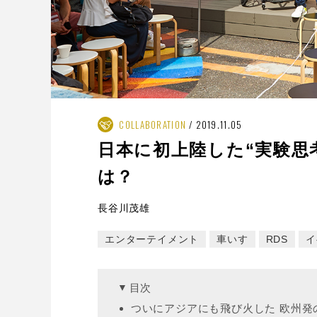
COLLABORATION
2019.11.05
日本に初上陸した“実験思考”
は？
長谷川茂雄
エンターテイメント
車いす
RDS
イ
目次
ついにアジアにも飛び火した 欧州発