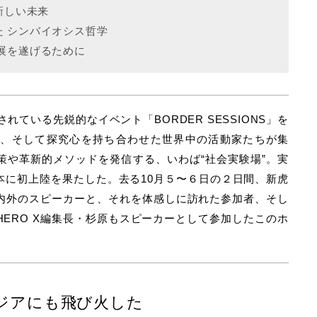
新しい未来
 シンバイオシス哲学
展を遂げるために
れている先鋭的なイベント「BORDER SESSIONS」を
力、そして探究心を持ち合わせた世界中の活動家たちが集
策や革新的メソッドを発信する、いわば“社会実験場”。実
本に初上陸を果たした。去る10月５〜６日の２日間、新虎
内外のスピーカーと、それを体感しに訪れた参加者、そし
ERO X編集長・杉原もスピーカーとして参加したこのホ
ジアにも飛び火した