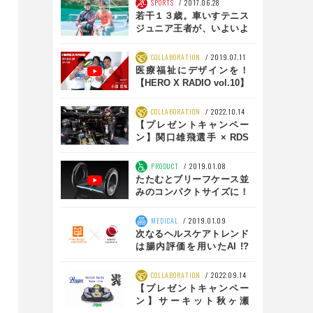
SPORTS
2017.06.28
若干１３歳。車いすテニス
ジュニア王者が、いよいよ
シニアにやってくる！
【HEROS】
COLLABORATION
2019.07.11
医療福祉にデザインを！
【HERO X RADIO vol.10】
COLLABORATION
2022.10.14
【プレゼントキャンペー
ン】関口雄飛選手 × RDS
RACING
PRODUCT
2019.01.08
たたむとブリーフケース並
みのコンパクトサイズに！
ドイツ発電動モビリティ
「UrmO」
MEDICAL
2019.01.09
次なるヘルスケアトレンド
は腸内評価を用いたAI !?
メタジェンとSOMPヘルス
サポートが研究開発を始動
COLLABORATION
2022.09.14
【プレゼントキャンペー
ン】サーキット秋ヶ瀬