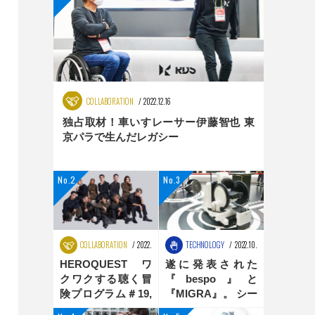
COLLABORATION
2022.12.16
独占取材！車いすレーサー伊藤智也 東
京パラで生んだレガシー
COLLABORATION
2022.08.25
TECHNOLOGY
2022.10.31
HEROQUEST ワ
遂に発表された
クワクする聴く冒
『bespo』と
険プログラム＃19,
『MIGRA』。 シー
＃20 ダンス編
ティングポジショ