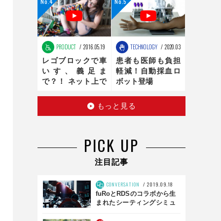
ンの最適化は、新
時代へ
PRODUCT
2016.05.19
TECHNOLOGY
2020.03.16
レゴブロックで車
患者も医師も負担
いす、義足ま
軽減！自動採血ロ
で？！ ネット上で
ボット登場
話題のお手製レゴ
医療器具
もっと見る
PICK UP
注目記事
CONVERSATION
2019.09.18
fuRoとRDSのコラボから生
まれたシーティングシミュ
レータとは？ 「SS01」前
編