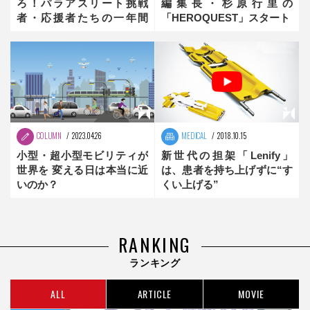
ろ！パラアスリート挑戦
編集長・杉原行里の
者・応援者たちの一年間
「HEROQUEST」スタート
【車いすランナー・伊藤智
也】
COLUMN
2023.04.26
MEDICAL
2018.10.15
小型・超小型モビリティが
新世代の担架「Lenify」
世界を 変える日は本当に近
は、患者を持ち上げずに“す
いのか？
くい上げる”
RANKING
ランキング
ALL
ARTICLE
MOVIE