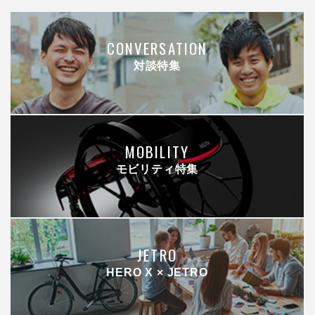
CONVERSATION
対談特集
MOBILITY
モビリティ特集
JETRO
HERO X × JETRO