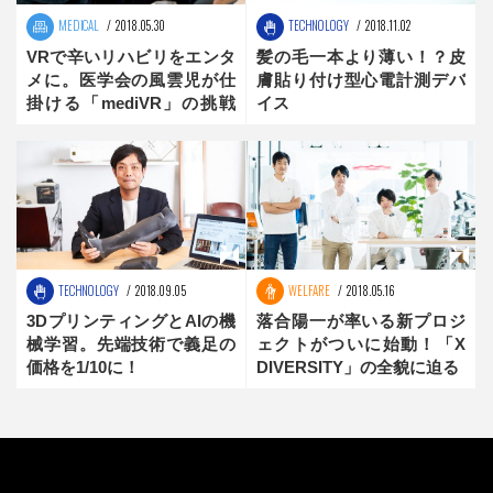
MEDICAL
2018.05.30
TECHNOLOGY
2018.11.02
VRで辛いリハビリをエンタ
髪の毛一本より薄い！？皮
メに。医学会の風雲児が仕
膚貼り付け型心電計測デバ
掛ける「mediVR」の挑戦
イス
【the innovator】前編
TECHNOLOGY
2018.09.05
WELFARE
2018.05.16
3DプリンティングとAIの機
落合陽一が率いる新プロジ
械学習。先端技術で義足の
ェクトがついに始動！「X
価格を1/10に！
DIVERSITY」の全貌に迫る