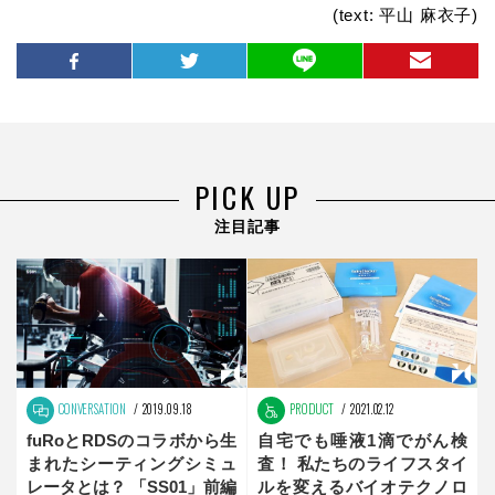
(text: 平山 麻衣子)
PICK UP
注目記事
CONVERSATION
2019.09.18
PRODUCT
2021.02.12
fuRoとRDSのコラボから生
自宅でも唾液1滴でがん検
まれたシーティングシミュ
査！ 私たちのライフスタイ
レータとは？ 「SS01」前編
ルを変えるバイオテクノロ