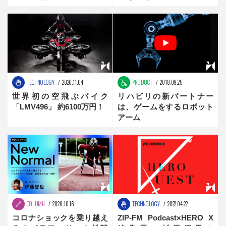
ジー × AIの最前線
TECHNOLOGY
2020.11.04
PRODUCT
2018.09.25
世界初の空飛ぶバイク
リハビリの新パートナー
「LMV496」 約6100万円！
は、ゲームをするロボット
アーム
COLUMN
2020.10.16
TECHNOLOGY
2022.04.22
コロナショックを乗り越え
ZIP-FM Podcast×HERO X