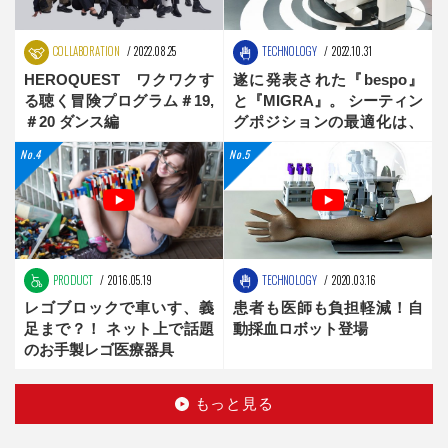
COLLABORATION
2022.08.25
TECHNOLOGY
2022.10.31
HEROQUEST ワクワクす
遂に発表された『bespo』
る聴く冒険プログラム＃19,
と『MIGRA』。 シーティン
＃20 ダンス編
グポジションの最適化は、
新時代へ
PRODUCT
2016.05.19
TECHNOLOGY
2020.03.16
レゴブロックで車いす、義
患者も医師も負担軽減！自
足まで？！ ネット上で話題
動採血ロボット登場
のお手製レゴ医療器具
もっと見る