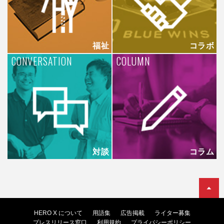
福祉
コラボ
CONVERSATION
COLUMN
対談
コラム
HERO X について
用語集
広告掲載
ライター募集
プレスリリース窓口
利用規約
プライバシーポリシー