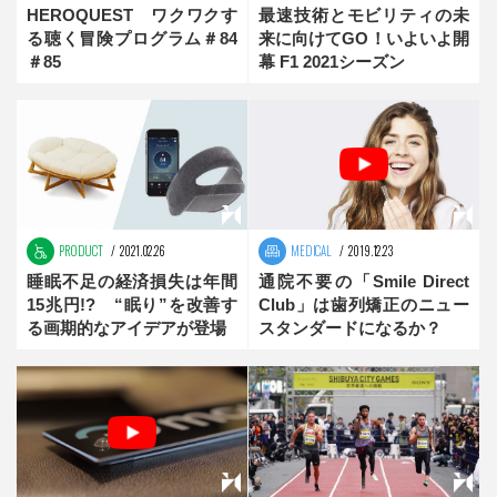
HEROQUEST ワクワクす
最速技術とモビリティの未
る聴く冒険プログラム＃84
来に向けてGO！いよいよ開
＃85
幕 F1 2021シーズン
PRODUCT
2021.02.26
MEDICAL
2019.12.23
睡眠不足の経済損失は年間
通院不要の「Smile Direct
15兆円!? “眠り”を改善す
Club」は歯列矯正のニュー
る画期的なアイデアが登場
スタンダードになるか？