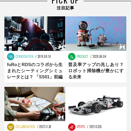
PICK UP
注目記事
CONVERSATION
2019.09.18
PRODUCT
2020.06.04
fuRoとRDSのコラボから生
普及率アップの兆しあり？
まれたシーティングシミュ
ロボット掃除機が豊かにす
レータとは？ 「SS01」前編
る未来
COLLABORATION
2023.11.30
SPORTS
2021.03.26