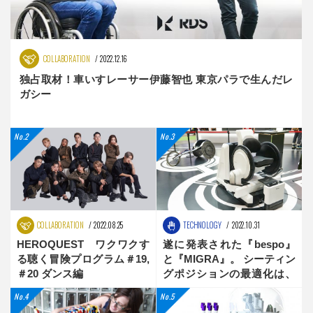
COLLABORATION
2022.12.16
独占取材！車いすレーサー伊藤智也 東京パラで生んだレ
ガシー
COLLABORATION
2022.08.25
TECHNOLOGY
2022.10.31
HEROQUEST ワクワクす
遂に発表された『bespo』
る聴く冒険プログラム＃19,
と『MIGRA』。 シーティン
＃20 ダンス編
グポジションの最適化は、
新時代へ