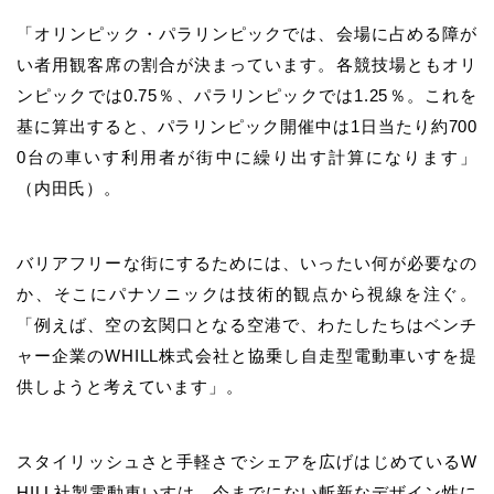
「オリンピック・パラリンピックでは、会場に占める障が
い者用観客席の割合が決まっています。各競技場ともオリ
ンピックでは0.75％、パラリンピックでは1.25％。これを
基に算出すると、パラリンピック
開催中は1日当たり約
700
0台の車いす利用者が街中に繰り出す計算になります」
（内田氏）。
バリアフリーな街にするためには、いったい何が必要なの
か、そこにパナソニックは技術的観点から視線を注ぐ。
「例えば、空の玄関口となる空港
で
、わたしたちは
ベンチ
ャー企業のWHILL株式会社と協乗し
自走型電動車いすを提
供しようと考えています」。
スタイリッシュさと手軽さでシェアを広げはじめているW
HILL社製電動車いすは、今までにない斬新なデザイン性に