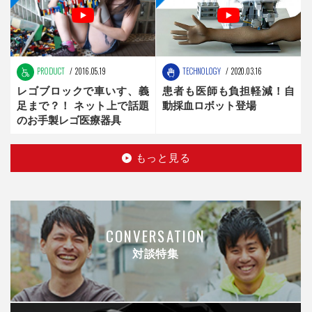
PRODUCT
2016.05.19
TECHNOLOGY
2020.03.16
レゴブロックで車いす、義
患者も医師も負担軽減！自
足まで？！ ネット上で話題
動採血ロボット登場
のお手製レゴ医療器具
もっと見る
CONVERSATION
対談特集