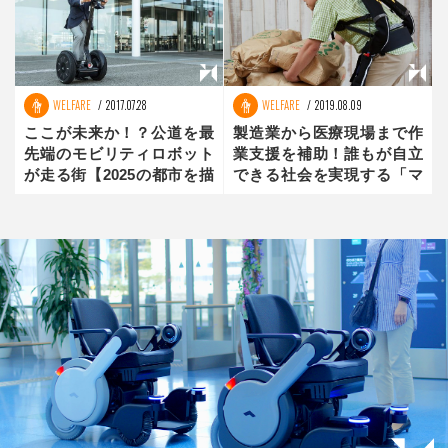
WELFARE
2017.07.28
WELFARE
2019.08.09
ここが未来か！？公道を最
製造業から医療現場まで作
先端のモビリティロボット
業支援を補助！誰もが自立
が走る街【2025の都市を描
できる社会を実現する「マ
く】（後編）
ッスルスーツ」