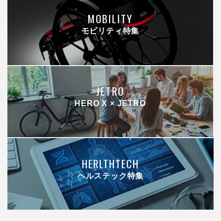
MOBILITY
モビリティ特集
JETRO
HERO X × JETRO
HERLTHTECH
ヘルステック特集