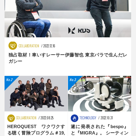
COLLABORATION
2022.12.16
独占取材！車いすレーサー伊藤智也 東京パラで生んだレ
ガシー
COLLABORATION
2022.08.25
TECHNOLOGY
2022.10.31
HEROQUEST ワクワクす
遂に発表された『bespo』
る聴く冒険プログラム＃19,
と『MIGRA』。 シーティン