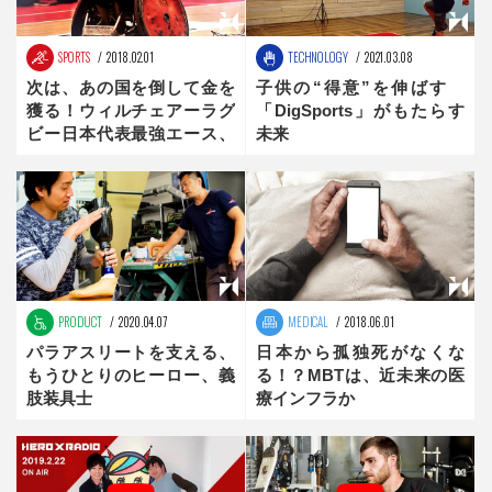
SPORTS
2018.02.01
TECHNOLOGY
2021.03.08
次は、あの国を倒して金を
子供の“得意”を伸ばす
獲る！ウィルチェアーラグ
「DigSports」がもたらす
ビー日本代表最強エース、
未来
池崎大輔 前編
PRODUCT
2020.04.07
MEDICAL
2018.06.01
パラアスリートを支える、
日本から孤独死がなくな
もうひとりのヒーロー、義
る！？MBTは、近未来の医
肢装具士
療インフラか