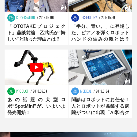
CONVERSATION
2019.08.06
TECHNOLOGY
2018.07.30
「OTOTAKEプロジェク
「半分、青い。」に登場し
ト」鼎談前編 乙武氏が“悔
た、ピアノを弾くロボット
しい”と語った理由とは？
ハンドの生みの親とは？
【the innovator】前編
PRODUCT
2018.06.04
MEDICAL
2019.01.24
あの話題の犬型ロ
問診はロボットにお任せ！
ボ“SpotMini”が、いよいよ
人とロボットが協業する病
発売開始！
院がついに出現「AI和合ク
リニック」