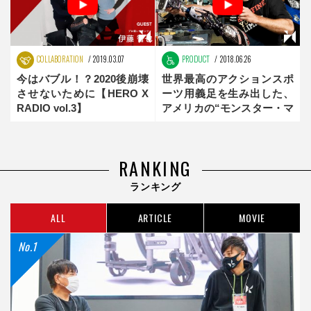
COLLABORATION
2019.03.07
PRODUCT
2018.06.26
今はバブル！？2020後崩壊
世界最高のアクションスポ
させないために【HERO X
ーツ用義足を生み出した、
RADIO vol.3】
アメリカの“モンスター・マ
イク”
RANKING
ランキング
ALL
ARTICLE
MOVIE