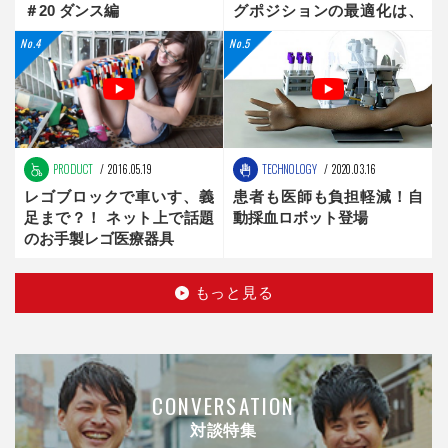
＃20 ダンス編
グポジションの最適化は、
新時代へ
PRODUCT
2016.05.19
TECHNOLOGY
2020.03.16
レゴブロックで車いす、義
患者も医師も負担軽減！自
足まで？！ ネット上で話題
動採血ロボット登場
のお手製レゴ医療器具
もっと見る
CONVERSATION
対談特集