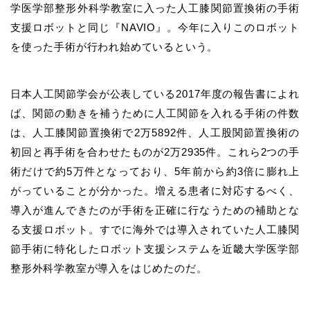
学医学部整形外科学教室に入った人工膝関節置換術の手術
支援ロボットと同じ『NAVIO』。今年に入りこのロボット
を使った手術が行われ始めているという。
日本人工関節学会が公表している2017年度の報告書によれ
ば、関節の動きを補うために人工関節を入れる手術の件数
は、人工膝関節置換術で2万5892件、人工股関節置換術の
初回と再手術を合わせたものが2万2935件。これら2つの手
術だけで約5万件となっており、5年前から約3倍に膨れ上
がっていることが分かった。増える患者に対応するべく、
導入が進んできたのが手術を正確に行なうための補助とな
る支援ロボット。すでに海外では導入されていた人工膝関
節手術に特化したロボット支援システムを近畿大学医学部
整形外科学教室が導入をはじめたのだ。