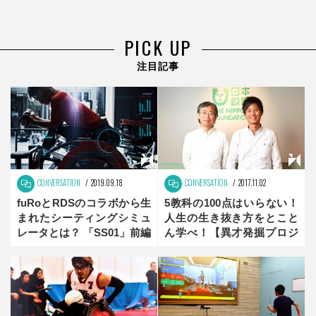
PICK UP
注目記事
CONVERSATION
2019.09.18
CONVERSATION
2017.11.02
fuRoとRDSのコラボから生
5教科の100点はいらない！
まれたシーティングシミュ
人生の生き抜き方をとこと
レータとは？ 「SS01」前編
ん学べ！【異才発掘プロジ
ェクト“ROCKET” 】
Vol.3 後編