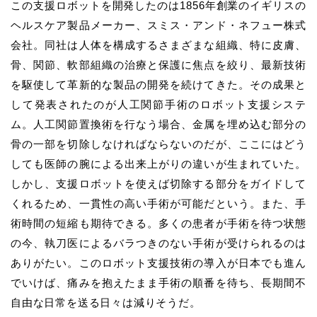
この支援ロボットを開発したのは1856年創業のイギリスの
ヘルスケア製品メーカー、スミス・アンド・ネフュー株式
会社。同社は人体を構成するさまざまな組織、特に皮膚、
骨、関節、軟部組織の治療と保護に焦点を絞り、最新技術
を駆使して革新的な製品の開発を続けてきた。その成果と
して発表されたのが人工関節手術のロボット支援システ
ム。人工関節置換術を行なう場合、金属を埋め込む部分の
骨の一部を切除しなければならないのだが、ここにはどう
しても医師の腕による出来上がりの違いが生まれていた。
しかし、支援ロボットを使えば切除する部分をガイドして
くれるため、一貫性の高い手術が可能だという。また、手
術時間の短縮も期待できる。多くの患者が手術を待つ状態
の今、執刀医によるバラつきのない手術が受けられるのは
ありがたい。このロボット支援技術の導入が日本でも進ん
でいけば、痛みを抱えたまま手術の順番を待ち、長期間不
自由な日常を送る日々は減りそうだ。