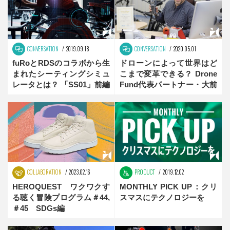
CONVERSATION
2019.09.18
CONVERSATION
2020.05.01
fuRoとRDSのコラボから生
ドローンによって世界はど
まれたシーティングシミュ
こまで変革できる？ Drone
レータとは？ 「SS01」前編
Fund代表パートナー・大前
創希が見据える未来 後編
COLLABORATION
2023.02.16
PRODUCT
2019.12.02
HEROQUEST ワクワクす
MONTHLY PICK UP：クリ
る聴く冒険プログラム＃44,
スマスにテクノロジーを
＃45 SDGs編