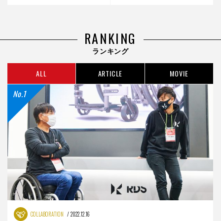
本多達也が届けたいもの
X編集長 杉原行里【サイバ
後編
スロン】
RANKING
ランキング
ALL
ARTICLE
MOVIE
COLLABORATION
2022.12.16