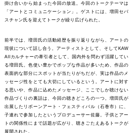
掛け合いから始まった今回の放送。今回のトークテーマは
「アートとコミュニケーション」。ゲストには、増田セバ
スチャン氏を迎えてトークが繰り広げられた。
前半では、増田氏の活動経歴を振り返りながら、アートの
現状について話し合う。アーティストとして、そしてKAW
AIIカルチャーの牽引者として、国内外を問わず活躍してい
る増田氏。色使い豊かでポップな作品が多いため、作品の
表面的な部分にスポットが当たりがちだが、実は作品のメ
ッセージ性をとても大切にしているという。アートに対す
る思いや、作品に込めたメッセージ、ここでしか聴けない
作品づくりの裏話は、今回の聴きどころの一つ。増田氏が
出展したリボーンアート・フェスティバル（石巻市）に、
子連れで参加したというプロデューサー佐藤。子供とアー
トの関係性にまで話題が広がり、聴きごたえあるトークが
展開された。