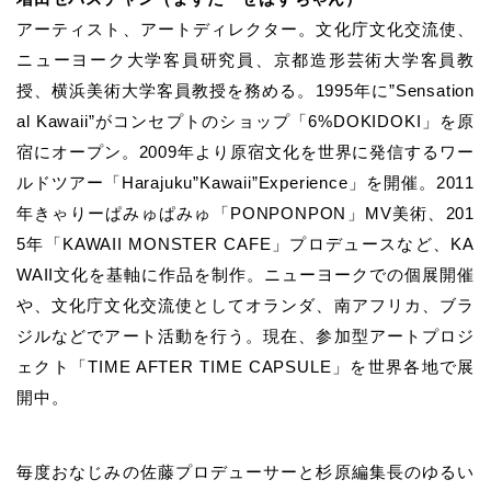
アーティスト、アートディレクター。文化庁文化交流使、
ニューヨーク大学客員研究員、京都造形芸術大学客員教
授、横浜美術大学客員教授を務める。1995年に”Sensation
al Kawaii”がコンセプトのショップ「6%DOKIDOKI」を原
宿にオープン。2009年より原宿文化を世界に発信するワー
ルドツアー「Harajuku”Kawaii”Experience」を開催。2011
年きゃりーぱみゅぱみゅ「PONPONPON」MV美術、201
5年「KAWAII MONSTER CAFE」プロデュースなど、KA
WAII文化を基軸に作品を制作。ニューヨークでの個展開催
や、文化庁文化交流使としてオランダ、南アフリカ、ブラ
ジルなどでアート活動を行う。現在、参加型アートプロジ
ェクト「TIME AFTER TIME CAPSULE」を世界各地で展
開中。
毎度おなじみの佐藤プロデューサーと杉原編集長のゆるい