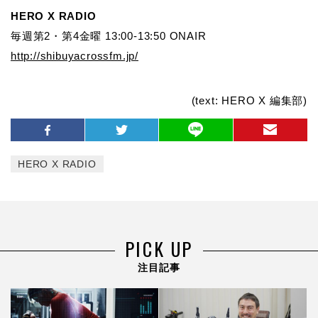
HERO X RADIO
毎週第2・第4金曜 13:00-13:50 ONAIR
http://shibuyacrossfm.jp/
(text: HERO X 編集部)
HERO X RADIO
PICK UP
注目記事