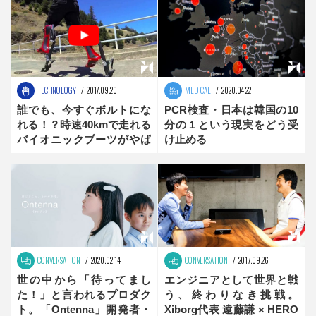
TECHNOLOGY
2017.09.20
MEDICAL
2020.04.22
誰でも、今すぐボルトにな
PCR検査・日本は韓国の10
れる！？時速40kmで走れる
分の１という現実をどう受
バイオニックブーツがやば
け止める
い！
CONVERSATION
2020.02.14
CONVERSATION
2017.09.26
世の中から「待ってまし
エンジニアとして世界と戦
た！」と言われるプロダク
う、終わりなき挑戦。
ト。「Ontenna」開発者・
Xiborg代表 遠藤謙 × HERO