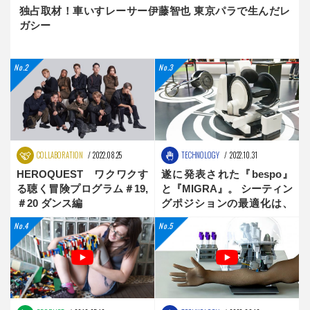
独占取材！車いすレーサー伊藤智也 東京パラで生んだレ
ガシー
COLLABORATION
2022.08.25
TECHNOLOGY
2022.10.31
HEROQUEST ワクワクす
遂に発表された『bespo』
る聴く冒険プログラム＃19,
と『MIGRA』。 シーティン
＃20 ダンス編
グポジションの最適化は、
新時代へ