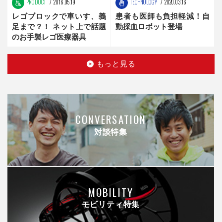
PRODUCT
2016.05.19
TECHNOLOGY
2020.03.16
レゴブロックで車いす、義
患者も医師も負担軽減！自
足まで？！ ネット上で話題
動採血ロボット登場
のお手製レゴ医療器具
もっと見る
CONVERSATION
対談特集
MOBILITY
モビリティ特集