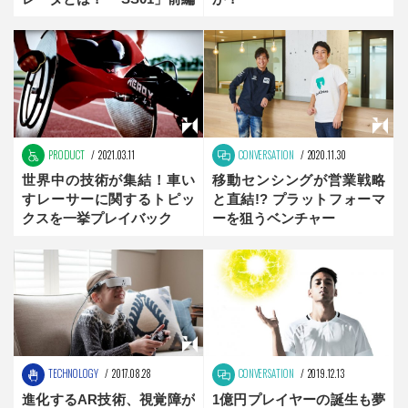
PRODUCT
2021.03.11
CONVERSATION
2020.11.30
世界中の技術が集結！車い
移動センシングが営業戦略
すレーサーに関するトピッ
と直結!? プラットフォーマ
クスを一挙プレイバック
ーを狙うベンチャー
TECHNOLOGY
2017.08.28
CONVERSATION
2019.12.13
進化するAR技術、視覚障が
1億円プレイヤーの誕生も夢