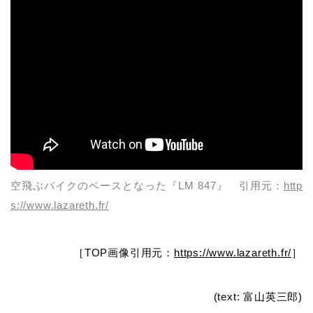
空飛ぶバイクのベースとなった『LM 847』 引用元：
http
s://www.lazareth.fr/
［TOP画像引用元：
https://www.lazareth.fr/
］
(text: 富山英三郎)