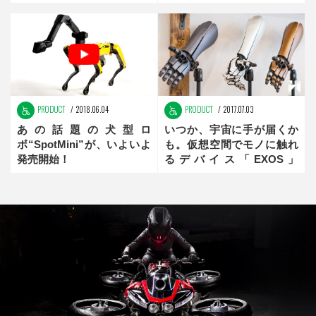
innovator】前編
PRODUCT
2018.06.04
PRODUCT
2017.07.03
あの話題の犬型ロ
いつか、宇宙に手が届くか
ボ“SpotMini”が、いよいよ
も。仮想空間でモノに触れ
発売開始！
るデバイス「EXOS」
【exiii：未来創造メーカ
ー】