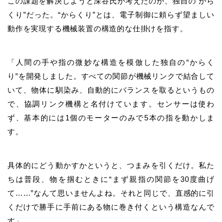
この課題を解決しようと深谷氏が考えたのが、
独自の
“から
くり”だった。“からくり”とは、電子制御に頼らず望ましい
動作を実現する機械装置の構造的な仕掛けを指す。
「人間の手や指の微妙な構造を模倣した独自の“からく
り”を開発しました。すべての関節が機械リンクで結合して
いて、物体に馴染み、自動的にバランスを取るというもの
で、
協調リンク機構と
名付けて
います。センサーは使わ
ず、基本的には1個のモーターのみで5本の指を動かしま
す。
具体的にどう動かすかというと、つまみを引くだけ。私た
ちは普段、物を掴むときに“まず親指の関節を30度曲げ
て……”なんて思いませんよね。それと同じで、直感的に引
くだけで勝手に手前にある物に巻き付くという構造なんで
す」