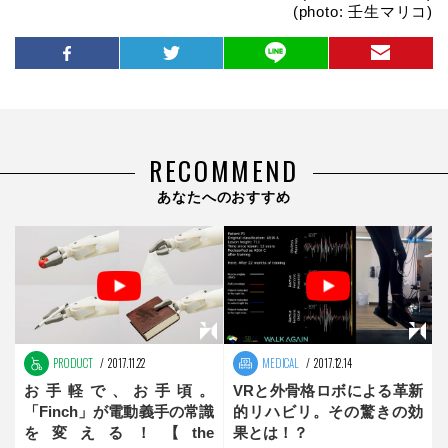
(photo: 壬生マリコ)
RECOMMEND
あなたへのおすすめ
PRODUCT
2017.11.22
MEDICAL
2017.12.14
お手軽で、お手頃。
VRと外骨格ロボによる革新
「Finch」が電動義手の常識
的リハビリ。その驚きの効
を変える！【the
果とは！？