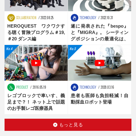
COLLABORATION
2022.08.25
TECHNOLOGY
2022.10.31
HEROQUEST ワクワクす
遂に発表された『bespo』
る聴く冒険プログラム＃19,
と『MIGRA』。 シーティン
＃20 ダンス編
グポジションの最適化は、
新時代へ
PRODUCT
2016.05.19
TECHNOLOGY
2020.03.16
レゴブロックで車いす、義
患者も医師も負担軽減！自
足まで？！ ネット上で話題
動採血ロボット登場
のお手製レゴ医療器具
もっと見る