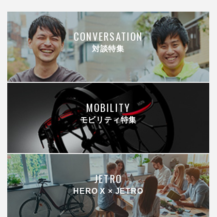
CONVERSATION
対談特集
MOBILITY
モビリティ特集
JETRO
HERO X × JETRO