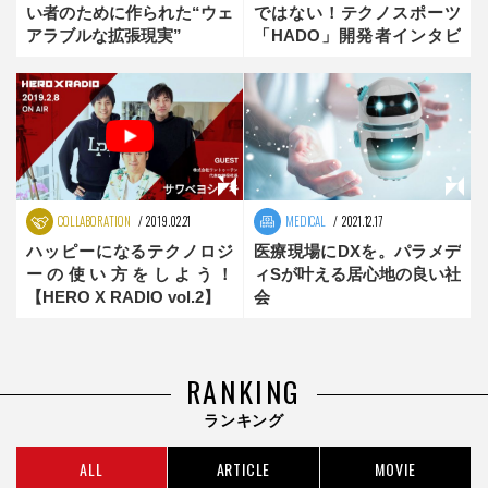
い者のために作られた“ウェ
ではない！テクノスポーツ
アラブルな拡張現実”
「HADO」開発者インタビ
ュー 後編
COLLABORATION
2019.02.21
MEDICAL
2021.12.17
ハッピーになるテクノロジ
医療現場にDXを。パラメデ
ーの使い方をしよう！
ィSが叶える居心地の良い社
【HERO X RADIO vol.2】
会
RANKING
ランキング
ALL
ARTICLE
MOVIE