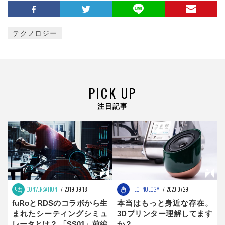
テクノロジー
PICK UP
注目記事
CONVERSATION
2019.09.18
TECHNOLOGY
2020.07.29
fuRoとRDSのコラボから生
本当はもっと身近な存在。
まれたシーティングシミュ
3Dプリンター理解してます
レータとは？ 「SS01」前編
か？