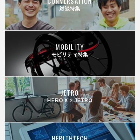
CONVERSATION
対談特集
MOBILITY
モビリティ特集
JETRO
HERO X × JETRO
HERLTHTECH