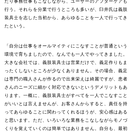
たり事務仕事もこなしながら、ユーザーのアフターケアも
行う。それらを分業で行うところも多いが、
臼井
氏は義肢
装具士を志した当初から、あらゆることを一人で行ってき
たという。
「自分は仕事をオールマイティにこなすことが普通という
環境で育ちましたので、なんでも一人でやってきました。
大きな会社では、義肢装具士は営業だけで、義足作りもま
ったくしないところが少なくありません。その場合、義足
は専門の職人さんが作るので出来栄えは綺麗ですが、患者
さんのニーズに細かく対応できないというデメリットもあ
ります。一概に、義肢装具士がすべてを一人でこなすこと
がいいとは言えませんが、お客さんからすると、責任を持
ってあらゆることに関わってくれるほうが、安心感はある
と思います。ただ、いろいろな業務をこなしながらモノづ
くりを覚えていくのは簡単ではありません。自分も、最初