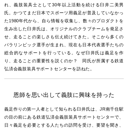
れ、義肢装具士として30年以上活動を続ける臼井二美男
氏。かつてまだ日本でスポーツ用義足が普及していなかっ
た1980年代から、自ら情報を収集し、数々のプロダクトを
生み出した臼井氏は、オリジナルのクラブチームを発足さ
せ、走ることの楽しさも伝え続けてきた。そこから多くの
パラリンピック選手が生まれ、現在も日本代表選手たちの
総合的なサポートを行っている。なぜ臼井氏は義足を作
り、走ることの重要性を説くのか？ 同氏が所属する鉄道
弘済会義肢装具サポートセンターを訪ねた。
恩師を思い出して義肢に興味を持った
義足作りの第一人者として知られる
臼井
氏は、JR南千住駅
の目の前にある鉄道弘済会義肢装具サポートセンターで、
日々義足を必要とする人たちの訪問を受け、要望を聞き、