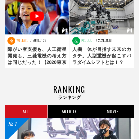
WELFARE
2018.01.23
PRODUCT
2021.08.18
障がい者支援も、人工衛星
人機一体が目指す未来のカ
開発も、三菱電機の考え方
タチ。人型重機が起こすパ
は同じだった！【2020東京
ラダイムシフトとは！？
を支える企業】前編
RANKING
ランキング
ALL
ARTICLE
MOVIE