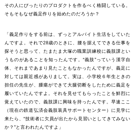
その人にぴったりのプロダクトを作るべく格闘している。
そもそもなぜ義足作りを始めたのだろうか？
「義足作りをする前は、ずっとアルバイト生活をしていた
んですよ。それで28歳のときに、腰を据えてできる仕事を
探そうと思って、たまたま大塚の職業訓練校に義肢課とい
うものがあることを知ったんです。“義肢”っていう漢字自
体、それまであまり見たこともなかったんですが、義足に
対しては親近感がありまして。実は、小学校６年生ときの
担任の先生が、腫瘍ができて大腿切断をしたために義足を
履いていたんですよ。それを見せてもらったことを鮮烈に
覚えていたので、義肢課に興味を持ったんです。早速ここ
（現在の鉄道弘済会義肢装具サポートセンター）
に見学に
来たら、“技術者に欠員が出たから見習いとしてきてみない
か？”と言われたんですよ」