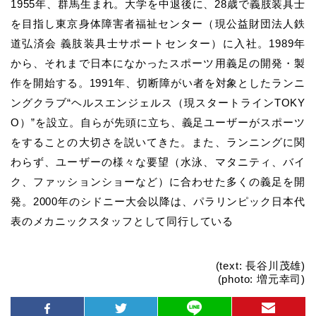
1955年、群馬生まれ。大学を中退後に、28歳で義肢装具士
を目指し
東京身体障害者福祉センター（現公益財団法人鉄
道弘済会 義肢装具士サポートセンター）
に入社。1989年
から、それまで日本になかったスポーツ用義足の開発・製
作を開始する。1991年、切断障がい者を対象としたランニ
ングクラブ“
ヘルスエンジェルス（現スタートラインTOKY
O）”
を設立。自らが先頭に立ち、義足ユーザーがスポーツ
をすることの大切さを説いてきた。また、ランニングに関
わらず、ユーザーの様々な要望（水泳、マタニティ、バイ
ク、ファッションショーなど）に合わせた多くの義足を開
発。2000年のシドニー大会以降は、パラリンピック日本代
表のメカニックスタッフとして同行している
(text: 長谷川茂雄)
(photo: 増元幸司)