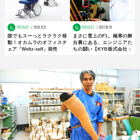
PRODUCT
2018.11.21
PRODUCT
2017.10.19
誰でもスーっとラクラク移
まさに雪上のF1。極寒の舞
動！オカムラのオフィスチ
台裏にある、エンジニアた
ェア「Weltz-self」発売
ちの闘い【KYB株式会社：
未来創造メーカー】前編