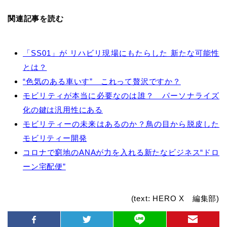
関連記事を読む
「SS01」が リハビリ現場にもたらした 新たな可能性
とは？
“色気のある車いす” これって贅沢ですか？
モビリティが本当に必要なのは誰？ パーソナライズ
化の鍵は汎用性にある
モビリティーの未来はあるのか？鳥の目から脱皮した
モビリティー開発
コロナで窮地のANAが力を入れる新たなビジネス“ドロ
ーン宅配便”
(text: HERO X 編集部)