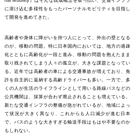
nal Mobility』はそんな既成概念を取っ払い、交通インフラ
に溶け込む多様性をもったパーソナルモビリティを目指し
て開発を進めてきた。
高齢者や身体に障がいを持つ人にとって、外出の壁となる
のが、移動の問題。特に日本国内においては、地方の過疎
化とともに高齢化が一段と進み、移動の問題を抱えたまま
取り残されてしまう人々の孤立が、大きな課題となってい
る。近年では高齢者の車による交通事故が増えており、免
許を自主的に返納する高齢ドライバーも多い。一方で、多
くの人が生活のライフラインとして用いる路線バスなどの
公共機関は、採算が合わず廃止されることも増えている。
新たな交通インフラの整備が急がれているが、地域によっ
て状況が大きく異なり、これからも人口減少が進む日本
で、バスのような大きすぎる輸送手段はもはや不要なのか
もしれない。