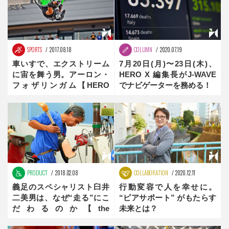
SPORTS
2017.08.18
COLUMN
2020.07.19
車いすで、エクストリーム
7月20日(月)〜23日(木)、
に宙を舞う男。アーロン・
HERO X 編集長がJ-WAVE
フォザリンガム【HERO
でナビゲーターを務める！
Aaron Fotheringham】
PRODUCT
2018.02.08
COLLABORATION
2020.12.11
義足のスペシャリスト臼井
行動変容で人を幸せに。
二美男は、なぜ“走る”にこ
“ピアサポート” がもたらす
だわるのか【the
未来とは？
innovator】後編