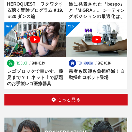
HEROQUEST ワクワクす
遂に発表された『bespo』
る聴く冒険プログラム＃19,
と『MIGRA』。 シーティン
＃20 ダンス編
グポジションの最適化は、
新時代へ
PRODUCT
2016.05.19
TECHNOLOGY
2020.03.16
レゴブロックで車いす、義
患者も医師も負担軽減！自
足まで？！ ネット上で話題
動採血ロボット登場
のお手製レゴ医療器具
もっと見る