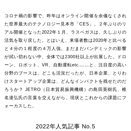
コロナ禍の影響で、昨年はオンライン開催を余儀なくされ
た世界最大のテクノロジー見本市「CES」。２年ぶりのリ
アル開催となった2022年１月、ラスベガスは、久しぶりの
活気を取り戻した。とはいえ、来場者数は2020年と比べる
と４分の１程度の４万人強。まだまだパンデミックの影響
が拭い切れない中、全体では2300社以上が出展した。ドロ
ーン、ロボット、VR、自動運転etc.……と、注目度の高い
分野のブースは、どこも活況だったが、日本企業、とりわ
けスタートアップ企業は、どんなインパクトを残せたのだ
ろうか？ JETRO（日本貿易振興機構）の島田英樹氏、椎
名達弘氏の言葉を交えながら、現状とこれからの課題にフ
ォーカスした。
2022年人気記事 No.5