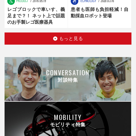
PRODUCT
2016.05.19
TECHNOLOGY
2020.03.16
レゴブロックで車いす、義
患者も医師も負担軽減！自
足まで？！ ネット上で話題
動採血ロボット登場
のお手製レゴ医療器具
もっと見る
CONVERSATION
対談特集
MOBILITY
モビリティ特集