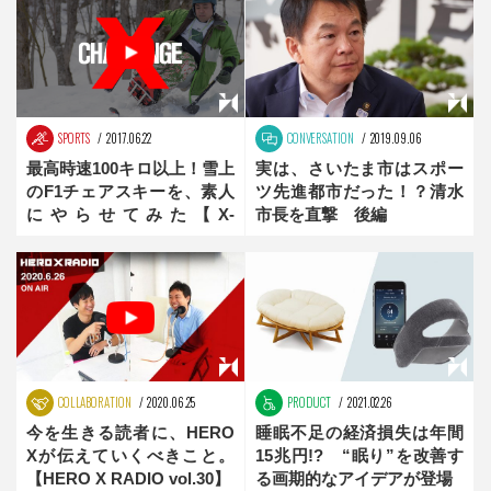
SPORTS
2017.06.22
CONVERSATION
2019.09.06
最高時速100キロ以上！雪上
実は、さいたま市はスポー
のF1チェアスキーを、素人
ツ先進都市だった！？清水
にやらせてみた【X-
市長を直撃 後編
Challange】
COLLABORATION
2020.06.25
PRODUCT
2021.02.26
今を生きる読者に、HERO
睡眠不足の経済損失は年間
Xが伝えていくべきこと。
15兆円!? “眠り”を改善す
【HERO X RADIO vol.30】
る画期的なアイデアが登場