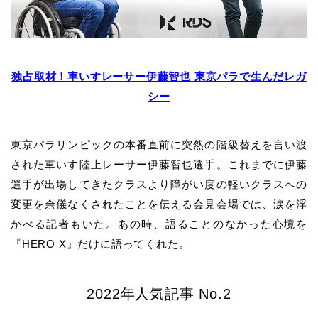
独占取材！車いすレーサー伊藤智也 東京パラで生んだレガ
シー
東京パラリンピックの本番直前に突然の階級替えを言い渡
された車いす陸上レーサー伊藤智也選手。これまでに伊藤
選手が出場してきたクラスより障がい度の軽いクラスへの
変更を余儀なくされたことを伝える会見会場では、涙を浮
かべる記者もいた。あの時、語ることのなかった心境を
『HERO X』だけに語ってくれた。
2022年人気記事 No.2