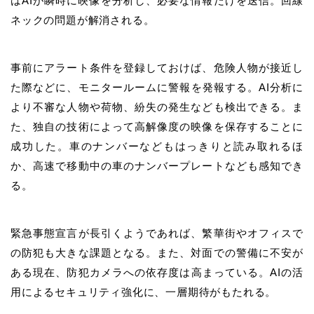
はAIが瞬時に映像を分析し、必要な情報だけを送信。回線
ネックの問題が解消される。
事前にアラート条件を登録しておけば、危険人物が接近し
た際などに、モニタールームに警報を発報する。AI分析に
より不審な人物や荷物、紛失の発生なども検出できる。ま
た、独自の技術によって高解像度の映像を保存することに
成功した。車のナンバーなどもはっきりと読み取れるほ
か、高速で移動中の車のナンバープレートなども感知でき
る。
緊急事態宣言が長引くようであれば、繁華街やオフィスで
の防犯も大きな課題となる。また、対面での警備に不安が
ある現在、防犯カメラへの依存度は高まっている。AIの活
用によるセキュリティ強化に、一層期待がもたれる。