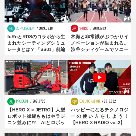
CONVERSATION
2019.09.18
SPORTS
2018.12.03
fuRoとRDSのコラボから生
常識と非常識がぶつかりイ
まれたシーティングシミュ
ノベーションが生まれる。
レータとは？ 「SS01」前編
渋谷シティゲームでソニー
が描きたかったものとは？
PRODUCT
2021.07.28
COLLABORATION
2019.02.21
【HERO X × JETRO】大型
ハッピーになるテクノロジ
ロボット操縦ももはやラジ
ーの使い方をしよう！
コン並みに!? AIとロボッ
【HERO X RADIO vol.2】
トが生み出す安全