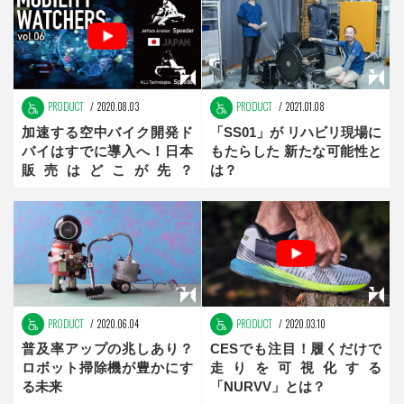
PRODUCT
2020.08.03
PRODUCT
2021.01.08
加速する空中バイク開発ド
「SS01」が リハビリ現場に
バイはすでに導入へ！日本
もたらした 新たな可能性と
販売はどこが先？
は？
【Mobility Watchers】
PRODUCT
2020.06.04
PRODUCT
2020.03.10
普及率アップの兆しあり？
CESでも注目！履くだけで
ロボット掃除機が豊かにす
走りを可視化する
る未来
「NURVV」とは？