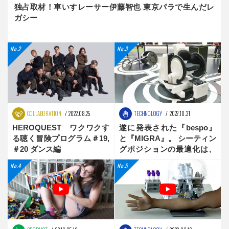
独占取材！車いすレーサー伊藤智也 東京パラで生んだレ
ガシー
COLLABORATION
2022.08.25
TECHNOLOGY
2022.10.31
HEROQUEST ワクワクす
遂に発表された『bespo』
る聴く冒険プログラム＃19,
と『MIGRA』。 シーティン
＃20 ダンス編
グポジションの最適化は、
新時代へ