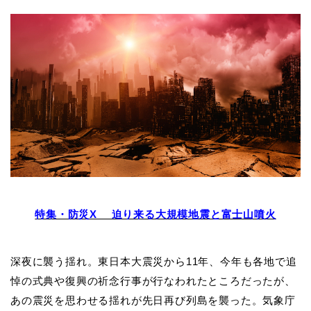
特集・防災X 迫り来る大規模地震と富士山噴火
深夜に襲う揺れ。東日本大震災から11年、今年も各地で追
悼の式典や復興の祈念行事が行なわれたところだったが、
あの震災を思わせる揺れが先日再び列島を襲った。気象庁