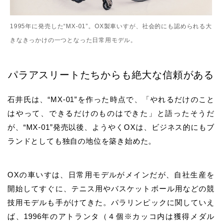
1995年に発売した“MX-01”。OX製車いすが、社会的にも認められる大
きなきっかけの一つとなった日常用モデル。
パラアスリートたちからも絶大な信頼がある
石井氏
は、
“MX-01”
を作った時点で、「やれるだけのこと
はやって、できるだけのものはできた」と語ったそうだ
が、
“MX-01”
発売以後、ようやく
OX
は、ビジネス的にもブ
ランドとしても独自の地位を築き始めた。
OX
の車いすは、日常用モデルがメインだが、自社生産を
開始してすぐに、テニス用やバスケットボール用などの競
技用モデルも手がけてきた。パラリンピックに関していえ
ば、
1996
年のアトランタ（４個
※
カッコ内は獲得メダル