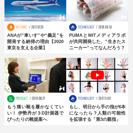
WELFARE
2017.07.25
TECHNOLOGY
2018.08.16
ANAが“車いす”や“義足”を
PUMAとMITメディアラボ
開発する納得の理由【2020
が共同開発した、“生きたス
東京を支える企業】
ニーカー”ってなんだろう？
PRODUCT
2019.08.21
TECHNOLOGY
2017.11.09
もう痛い靴を履かなくてい
もし、明日から手の指が6本
い！ 伊勢丹が３D計測器で
になったら？人類の可能性
ぴったりの靴提案へ
を拡張する「第3の親指」