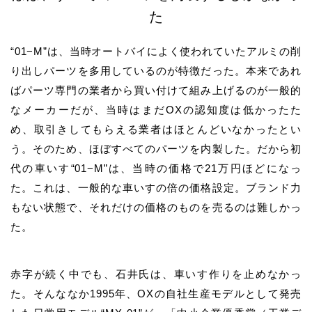
た
“01−M”
は、当時オートバイによく使われていたアルミの削
り出しパーツを多用しているのが特徴だった。本来であれ
ばパーツ専門の業者から買い付けて組み上げるのが一般的
なメーカーだが、当時はまだ
OX
の認知度は低かったた
め、取引きしてもらえる業者はほとんどいなかったとい
う。そのため、ほぼすべてのパーツを内製した。だから初
代の車いす
“01−M”
は、当時の価格で
21
万円ほどになっ
た。これは、一般的な車いすの倍の価格設定。ブランド力
もない状態で、それだけの価格のものを売るのは難しかっ
た。
赤字が続く中でも、
石井氏
は、車いす作りを止めなかっ
た。そんななか
1995
年、
OX
の自社生産モデルとして発売