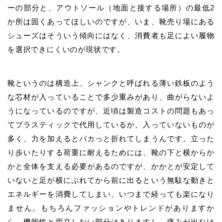
ーの部分と、アウトソール（地面と接する場所）の最低2
か所は固くあってほしいのですが、いま、靴売り場にある
シューズはそういう傾向にはなく、消費者も足によい履物
を選択できにくいのが現状です。
靴というのは構造上、シャンクと呼ばれる薄い鉄板のよう
な芯材が入っていることで多少重みがあり、曲がらないよ
うになっているのですが、近頃は製造コストの問題もあっ
てプラスティックで代用しているか、入っていないものが
多く、力を加えるとパカっと折れてしまうんです。立った
り歩いたりする荷重に耐えるためには、靴の下と横からか
かと全体を支える必要があるのですが、かかとが安定して
いないと足が横にぶれてから前に出るという無駄な動きと
エネルギーを消費してしまい、いつまで経っても楽になり
ません。もちろんファッションやトレンドがありますか
ら、機能性と両立しない部分はありますし、痛みが出なけ