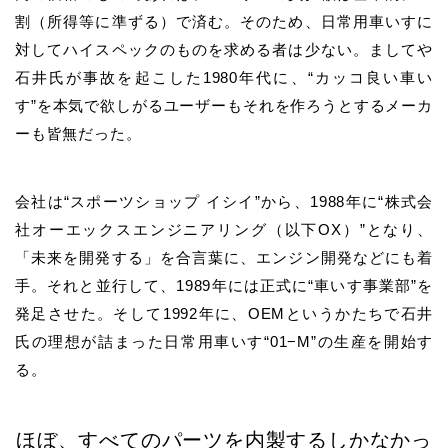
割（所得等に準ずる）で済む。そのため、日常用車いすに
対してハイスペックのものを求める者は少ない。ましてや
石井氏
が事故を起こした
1980
年代に、
“
カッコ良い車い
す
”
を本気で欲しがるユーザーもそれを作ろうとするメーカ
ーも皆無だった。
会社は
“
スポーツショップ
イシイ
”
から、
1988
年に
“
株式会
社オーエックスエンジニアリング
（以下
OX
）
”
となり、
「未来を開発する」を合言葉に、エンジン開発などにも着
手。それと並行して、
1989
年には正式に
“
車いす事業部
”
を
発足させた。そして
1992
年に、
OEM
というかたちで
石井
氏
の理想が詰まった日常用車いす
“01−M”
の生産を開始す
る。
ほぼ、すべてのパーツを内製するしかなかっ