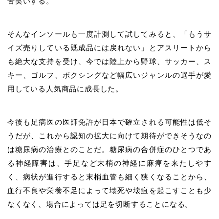
苦笑いする。
そんなインソールも一度計測して試してみると、「もうサ
イズ売りしている既成品には戻れない」とアスリートから
も絶大な支持を受け、今では陸上から野球、サッカー、ス
キー、ゴルフ、ボクシングなど幅広いジャンルの選手が愛
用している人気商品に成長した。
今後も足病医の医師免許が日本で確立される可能性は低そ
うだが、これから認知の拡大に向けて期待ができそうなの
は糖尿病の治療とのことだ。糖尿病の合併症のひとつであ
る神経障害は、手足など末梢の神経に麻痺を来たしやす
く、病状が進行すると末梢血管も細く狭くなることから、
血行不良や栄養不足によって壊死や壊疽を起こすことも少
なくなく、場合によっては足を切断することになる。