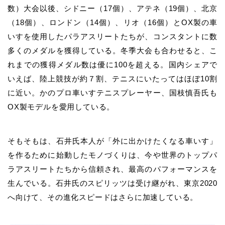
数）大会以後、シドニー（
17
個）、アテネ（
19
個）、北京
（
18
個）、ロンドン（
14
個）、リオ（
16
個）と
OX
製の車
いすを使用したパラアスリートたちが、コンスタントに数
多くのメダルを獲得している。冬季大会も合わせると、こ
れまでの獲得メダル数は優に
100
を超える。国内シェアで
いえば、陸上競技が約７割、テニスにいたってはほぼ
10
割
に近い。かのプロ車いすテニスプレーヤー、
国枝慎吾
氏も
OX
製モデルを愛用している。
そもそもは、石井氏本人が「外に出かけたくなる車いす」
を作るために始動したモノづくりは、今や世界のトップパ
ラアスリートたちから信頼され、最高のパフォーマンスを
生んでいる。石井氏のスピリッツは受け継がれ、東京
2020
へ向けて、その進化スピードはさらに加速している。