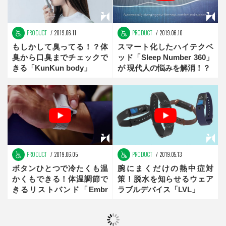
PRODUCT
2019.06.11
PRODUCT
2019.06.10
もしかして臭ってる！？体
スマート化したハイテクベ
臭から口臭までチェックで
ッド「Sleep Number 360」
きる「KunKun body」
が 現代人の悩みを解消！？
PRODUCT
2019.06.05
PRODUCT
2019.05.13
ボタンひとつで冷たくも温
腕にまくだけの熱中症対
かくもできる！体温調節で
策！脱水を知らせるウェア
きるリストバンド「Embr
ラブルデバイス「LVL」
Wave」