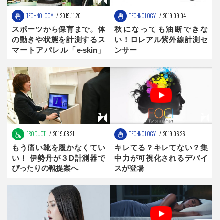
TECHNOLOGY
2019.11.20
TECHNOLOGY
2019.09.04
スポーツから保育まで。体
秋になっても油断できな
の動きや状態を計測するス
い！ロレアル紫外線計測セ
マートアパレル「e-skin」
ンサー
の可能性
PRODUCT
2019.08.21
TECHNOLOGY
2019.06.26
もう痛い靴を履かなくてい
キレてる？キレてない？集
い！ 伊勢丹が３D計測器で
中力が可視化されるデバイ
ぴったりの靴提案へ
スが登場