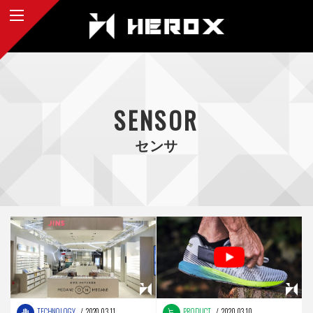
SENSOR
センサ
TECHNOLOGY
2020.03.11
PRODUCT
2020.03.10