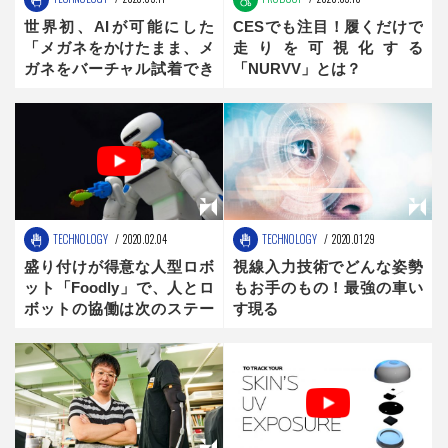
世界初、AIが可能にした
CESでも注目！履くだけで
「メガネをかけたまま、メ
走りを可視化する
ガネをバーチャル試着でき
「NURVV」とは？
る」JINSの新サービス
TECHNOLOGY
2020.02.04
TECHNOLOGY
2020.01.29
盛り付けが得意な人型ロボ
視線入力技術でどんな姿勢
ット「Foodly」で、人とロ
もお手のもの！最強の車い
ボットの協働は次のステー
す現る
ジへ！