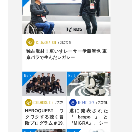
COLLABORATION
2022.12.16
独占取材！車いすレーサー伊藤智也 東
京パラで生んだレガシー
COLLABORATION
2022.08.25
TECHNOLOGY
2022.10.31
HEROQUEST ワ
遂に発表された
クワクする聴く冒
『bespo』と
険プログラム＃19,
『MIGRA』。 シー
＃20 ダンス編
ティングポジショ