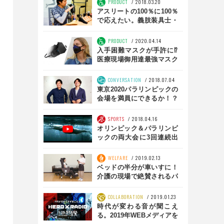
PRODUCT
2018.03.20
アスリートの100％に100％
で応えたい。義肢装具士・
沖野敦郎 【the
innovator】前編
PRODUCT
2020.04.14
入手困難マスクが手許に⁉︎
医療現場御用達最強マスク
「N95」に匹敵の海外発
〝シャレマスク〟
CONVERSATION
2018.07.04
東京2020パラリンピックの
会場を満員にできるか！？
本村拓人が思考するムーブ
メントの作り方 前編
SPORTS
2018.04.16
オリンピック＆パラリンピ
ックの両大会に3回連続出
場！？ 世界を変えた、7人
の鉄人アスリートたち
WELFARE
2019.02.13
ベッドの半分が車いすに！
介護の現場で絶賛されるパ
ナソニック エイジフリーの
「リショーネPlus」
COLLABORATION
2019.01.23
時代が変わる音が聞こえ
る。2019年WEBメディアを