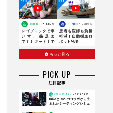
ンの最適化は、新
時代へ
PRODUCT
2016.05.19
TECHNOLOGY
2020.03.16
レゴブロックで車
患者も医師も負担
いす、義足ま
軽減！自動採血ロ
で？！ ネット上で
ボット登場
話題のお手製レゴ
医療器具
もっと見る
PICK UP
注目記事
CONVERSATION
2019.09.18
fuRoとRDSのコラボから生
まれたシーティングシミュ
レータとは？ 「SS01」前
編