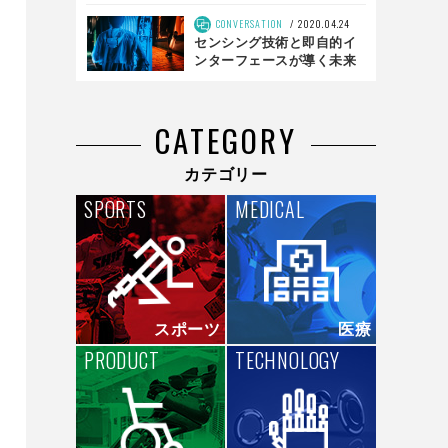
飛び出せ！
CONVERSATION
2020.04.24
センシング技術と即自的イ
ンターフェースが導く未来
「ORPHE TRACK」開発
者・菊川裕也が見る夢 後編
CATEGORY
カテゴリー
SPORTS
MEDICAL
スポーツ
医療
PRODUCT
TECHNOLOGY