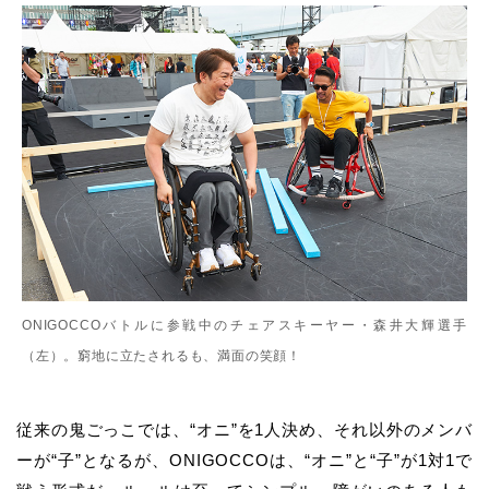
ONIGOCCOバトルに参戦中のチェアスキーヤー・森井大輝選手
（左）。窮地に立たされるも、満面の笑顔！
従来の鬼ごっこでは、“オニ”を1人決め、それ以外のメンバ
ーが“子”となるが、ONIGOCCOは、“オニ”と“子”が1対1で