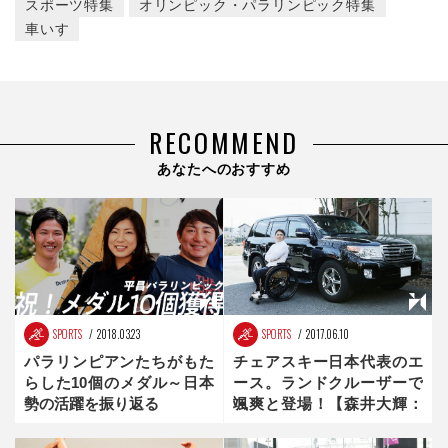
スポーツ特集
オリンピック・パラリンピック特集
車いす
RECOMMEND
あなたへのおすすめ
SPORTS
2018.03.23
SPORTS
2017.06.10
パラリンピアンたちがもた
チェアスキー日本代表のエ
らした10個のメダル～日本
ース。ランドクルーザーで
勢の活躍を振り返る
颯爽と登場！【森井大輝：
2018年冬季パラリンピック
注目選手】