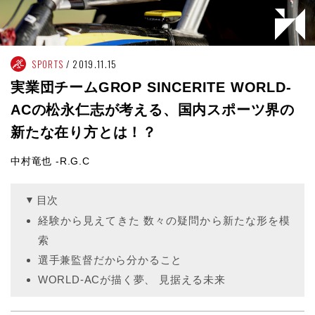
SPORTS
2019.11.15
実業団チームGROP SINCERITE WORLD-
ACの松永仁志が考える、国内スポーツ界の
新たな在り方とは！？
中村竜也 -R.G.C
目次
経験から見えてきた 数々の疑問から新たな形を模
索
選手兼監督だから分かること
WORLD-ACが描く夢、 見据える未来