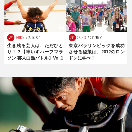
SPORTS
2017.12.27
SPORTS
2017.08.21
生き残る芸人は、ただひと
東京パラリンピックを成功
り！？【車いすハーフマラ
させる秘策は、2012のロン
ソン 芸人白熱バトル】Vol.1
ドンに学べ！
前編