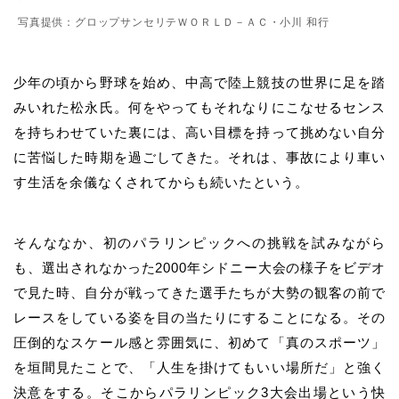
写真提供：グロップサンセリテＷＯＲＬＤ－ＡＣ・小川 和行
少年の頃から野球を始め、中高で陸上競技の世界に足を踏
みいれた松永氏。何をやってもそれなりにこなせるセンス
を持ちわせていた裏には、高い目標を持って挑めない自分
に苦悩した時期を過ごしてきた。それは、事故により車い
す生活を余儀なくされてからも続いたという。
そんななか、初のパラリンピックへの挑戦を試みながら
も、選出されなかった2000年シドニー大会の様子をビデオ
で見た時、自分が戦ってきた選手たちが大勢の観客の前で
レースをしている姿を目の当たりにすることになる。その
圧倒的なスケール感と雰囲気に、初めて「真のスポーツ」
を垣間見たことで、「人生を掛けてもいい場所だ」と強く
決意をする。そこからパラリンピック3大会出場という快