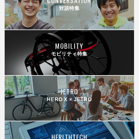
CONVERSATION
対談特集
MOBILITY
モビリティ特集
JETRO
HERO X × JETRO
HERLTHTECH