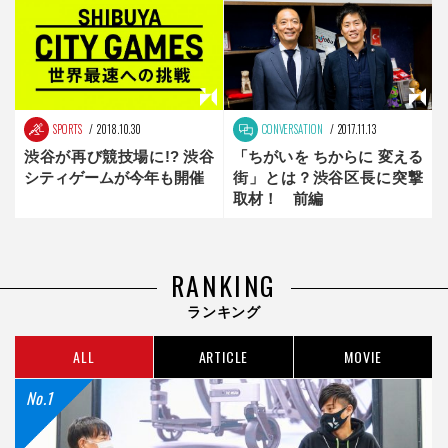
手】
Vol.3 前編
SPORTS
2018.10.30
CONVERSATION
2017.11.13
渋谷が再び競技場に!? 渋谷
「ちがいを ちからに 変える
シティゲームが今年も開催
街」とは？渋谷区長に突撃
取材！ 前編
RANKING
ランキング
ALL
ARTICLE
MOVIE