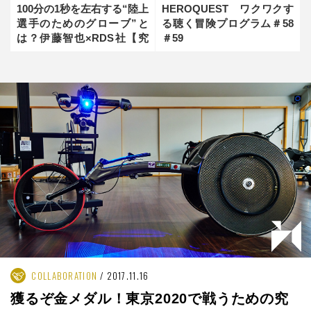
100分の1秒を左右する“陸上
HEROQUEST ワクワクす
選手のためのグローブ”と
る聴く冒険プログラム＃58
は？伊藤智也×RDS社【究
＃59
極のレースマシン開発】
Vol.3
COLLABORATION
2017.11.16
獲るぞ金メダル！東京2020で戦うための究