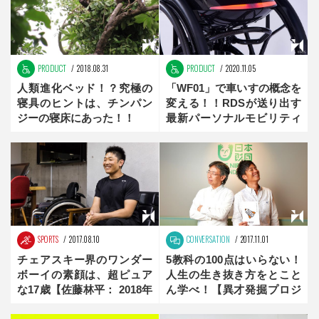
PRODUCT
2018.08.31
PRODUCT
2020.11.05
人類進化ベッド！？究極の
「WF01」で車いすの概念を
寝具のヒントは、チンパン
変える！！RDSが送り出す
ジーの寝床にあった！！
最新パーソナルモビリティ
ー
SPORTS
2017.08.10
CONVERSATION
2017.11.01
チェアスキー界のワンダー
5教科の100点はいらない！
ボーイの素顔は、超ピュア
人生の生き抜き方をとこと
な17歳【佐藤林平： 2018年
ん学べ！【異才発掘プロジ
冬季パラリンピック注目選
ェクト“ROCKET” 】