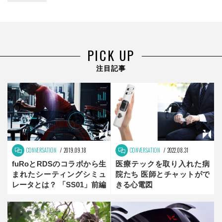
PICK UP
注目記事
CONVERSATION
2019.09.18
CONVERSATION
2022.08.31
fuRoとRDSのコラボから生
医療テックを取り入れた病
まれたシーティングシミュ
院たち 医師とチャットがで
レータとは？ 「SS01」前編
きる心電図