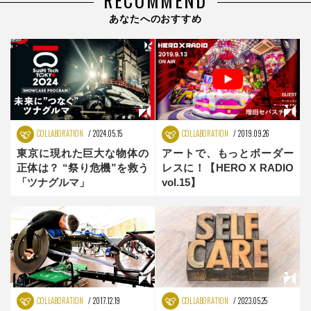
RECOMMEND
あなたへのおすすめ
COLLABORATION
2024.05.15
COLLABORATION
2019.09.26
東京に現れた巨大な物体の
アートで、もっとボーダー
正体は？ “祭り危機”を救う
レスに！【HERO X RADIO
「ツナグルマ」
vol.15】
COLLABORATION
2017.12.19
COLLABORATION
2023.05.25