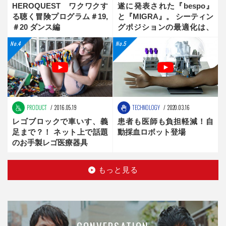
HEROQUEST ワクワクす
遂に発表された『bespo』
る聴く冒険プログラム＃19,
と『MIGRA』。 シーティン
＃20 ダンス編
グポジションの最適化は、
新時代へ
PRODUCT
2016.05.19
TECHNOLOGY
2020.03.16
レゴブロックで車いす、義
患者も医師も負担軽減！自
足まで？！ ネット上で話題
動採血ロボット登場
のお手製レゴ医療器具
もっと見る