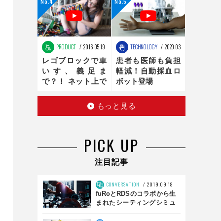
ンの最適化は、新
時代へ
PRODUCT
2016.05.19
TECHNOLOGY
2020.03.16
レゴブロックで車
患者も医師も負担
いす、義足ま
軽減！自動採血ロ
で？！ ネット上で
ボット登場
話題のお手製レゴ
医療器具
もっと見る
PICK UP
注目記事
CONVERSATION
2019.09.18
fuRoとRDSのコラボから生
まれたシーティングシミュ
レータとは？ 「SS01」前
編