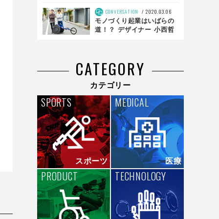
CONVERSATION
2020.03.06
モノづくり起業はいばらの
道！？ デザイナー 小西哲
哉が経験した困窮 前編
CATEGORY
カテゴリー
SPORTS
MEDICAL
スポーツ
医療
PRODUCT
TECHNOLOGY