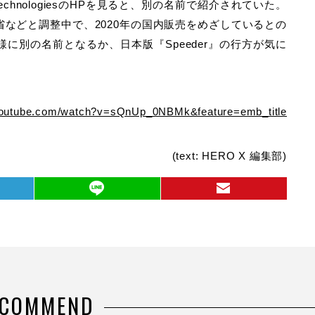
echnologiesのHPを見ると、別の名前で紹介されていた。
などと調整中で、2020年の国内販売をめざしているとの
に別の名前となるか、日本版『Speeder』の行方が気に
youtube.com/watch?v=sQnUp_0NBMk&feature=emb_title
(text: HERO X 編集部)
ECOMMEND