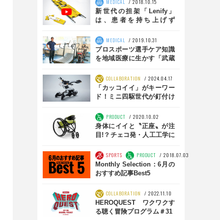
MEDICAL
2018.10.15
新世代の担架「Lenify」
は、患者を持ち上げず
に“すくい上げる”
MEDICAL
2019.10.31
プロスポーツ選手ケア知識
を地域医療に生かす「武蔵
野アトラスターズスポーツ
クリニック」
COLLABORATION
2024.04.17
「カッコイイ」がキーワー
ド！ミニ四駆世代が釘付け
になる最新モビリティとは
PRODUCT
2020.10.02
身体にイイと〝正座〟が注
目!？チェコ発・人工工学に
基づいた車いす
SPORTS
PRODUCT
2018.07.03
Monthly Selection：6月の
おすすめ記事Best5
COLLABORATION
2022.11.10
HEROQUEST ワクワクす
る聴く冒険プログラム＃31