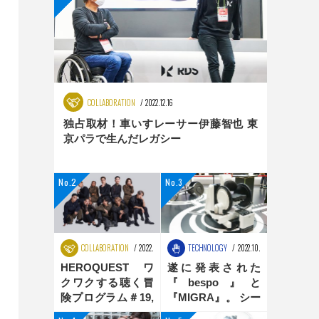
COLLABORATION
2022.12.16
独占取材！車いすレーサー伊藤智也 東
京パラで生んだレガシー
COLLABORATION
2022.08.25
TECHNOLOGY
2022.10.31
HEROQUEST ワ
遂に発表された
クワクする聴く冒
『bespo』と
険プログラム＃19,
『MIGRA』。 シー
＃20 ダンス編
ティングポジショ