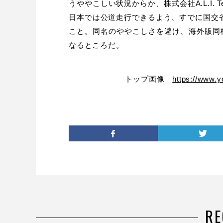
うややこしい状況からか、株式会社A.L.I. T
日本では公道走行できるよう、すでに国交省
こと。同名のややこしさを避け、海外版同様
なるところだ。
トップ画像
https://www.
R