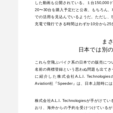
した動画も公開されている。１台150,000
20〜30台を購入予定だと公表、もちろん
での活用を見込んでいるようだ。ただし、
充電で飛行できる時間はわずか10分から2
ま
日本では別
これら空飛ぶバイク系の日本での販売につ
名前の商標登録という思わぬ問題も出てきそ
に紹介した株式会社A.L.I. Technol
Aviation社『Speeder』は、日本上
株式会社A.L.I. Technologiesが手
おり、海外からの予約を受けつけているが、海外