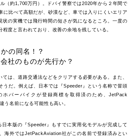
ドル（約1,700万円）。ドバイ警察では2020年から２年間で
、車に比べて高額だが、砂漠など、車では入りにくいエリア
現状の実機では飛行時間の短さが気になるところ。一度の
5分程度と言われており、改善の余地を残している。
さかの同名！？
の会社のものが先行か？
いては、道路交通法などをクリアする必要がある。また、
うだ。例えば、日本では『Speeder』という名称で冒頭
ogiesのホバーバイクが登録商標を取得済のため、JetPack
陸時には違う名前になる可能性も高い。
がけている日本版の『Speeder』もすでに実用化モデルが完成して
ではJetPackAviation社がこの名前で登録済みとい