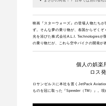
まさかの同名！？ 日本では別の会社
映画『スターウォーズ』の登場人物たちが乗
ず。そんな夢の乗り物が、各国からぞくぞ
光を浴びた株式会社A.L.I. Technol
の乗り物だが、これら空中バイクの開発が
個人の娯楽
ロス
ロサンゼルスに本社を置くJetPack Av
ものを冠に取った『Speeder（TM）』