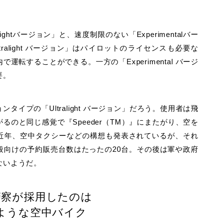
ghtバージョン」と、速度制限のない「Experimentalバー
alight バージョン」はパイロットのライセンスも必要な
転することができる。一方の「Experimental バージ
要。
イプの「Ultralight バージョン」だろう。使用者は飛
のと同じ感覚で『Speeder（TM）』にまたがり、空を
近年、空中タクシーなどの構想も発表されているが、それ
般向けの予約販売台数はたったの20台。その後は軍や政府
ないようだ。
警察が採用したのは
ような空中バイク