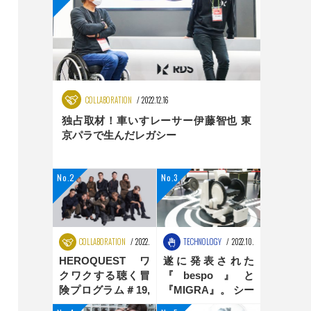
COLLABORATION
2022.12.16
独占取材！車いすレーサー伊藤智也 東
京パラで生んだレガシー
COLLABORATION
2022.08.25
TECHNOLOGY
2022.10.31
HEROQUEST ワ
遂に発表された
クワクする聴く冒
『bespo』と
険プログラム＃19,
『MIGRA』。 シー
＃20 ダンス編
ティングポジショ