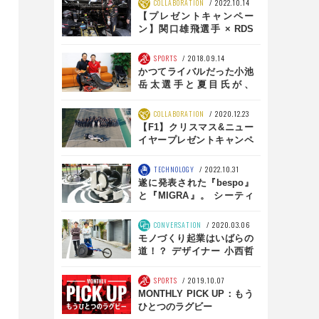
COLLABORATION
2022.10.14
【プレゼントキャンペー
ン】関口雄飛選手 × RDS
RACING
SPORTS
2018.09.14
かつてライバルだった小池
岳太選手と夏目氏が、
「JCD NOW」で対談！
COLLABORATION
2020.12.23
【F1】クリスマス&ニュー
イヤープレゼントキャンペ
ーン!! スクーデリア・アル
ファタウリ・ホンダ × RDS
TECHNOLOGY
2022.10.31
遂に発表された『bespo』
と『MIGRA』。 シーティ
ングポジションの最適化
は、新時代へ
CONVERSATION
2020.03.06
モノづくり起業はいばらの
道！？ デザイナー 小西哲
哉が経験した困窮 前編
SPORTS
2019.10.07
MONTHLY PICK UP：もう
ひとつのラグビー