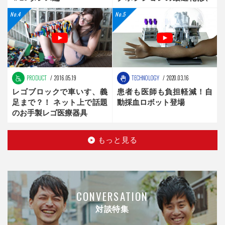
新時代へ
PRODUCT
2016.05.19
TECHNOLOGY
2020.03.16
レゴブロックで車いす、義
患者も医師も負担軽減！自
足まで？！ ネット上で話題
動採血ロボット登場
のお手製レゴ医療器具
もっと見る
CONVERSATION
対談特集