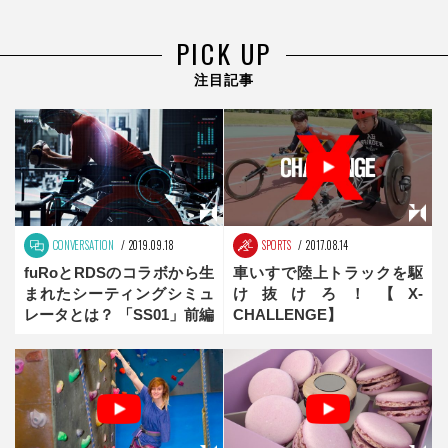
PICK UP
注目記事
CONVERSATION
2019.09.18
SPORTS
2017.08.14
fuRoとRDSのコラボから生
車いすで陸上トラックを駆
まれたシーティングシミュ
け抜けろ！【X-
レータとは？ 「SS01」前編
CHALLENGE】