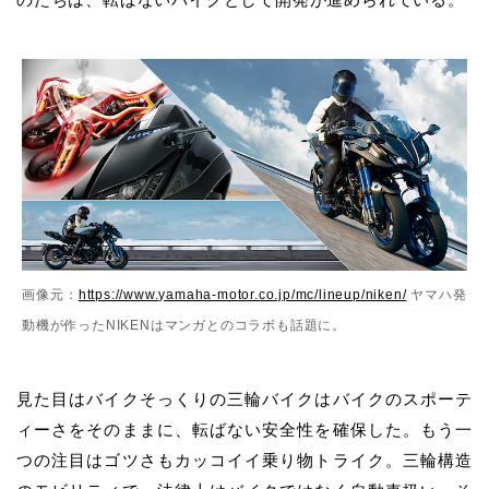
画像元：
https://www.yamaha-motor.co.jp/mc/lineup/niken/
ヤマハ発
動機が作ったNIKENはマンガとのコラボも話題に。
見た目はバイクそっくりの三輪バイクはバイクのスポーテ
ィーさをそのままに、転ばない安全性を確保した。もう一
つの注目はゴツさもカッコイイ乗り物トライク。三輪構造