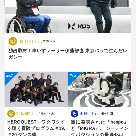
COLLABORATION
2022.12.16
独占取材！車いすレーサー伊藤智也 東京パラで生んだレ
ガシー
COLLABORATION
2022.08.25
TECHNOLOGY
2022.10.31
HEROQUEST ワクワクす
遂に発表された『bespo』
る聴く冒険プログラム＃19,
と『MIGRA』。 シーティン
＃20 ダンス編
グポジションの最適化は、