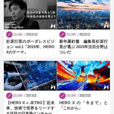
COLUMN
2019.01.10
COLUMN
2023.01.31
杉原行里のボーダレスビジ
新年羅針盤 編集長杉原行
ョン vol.1「2019年、HERO
里が選ぶ 2023年注目分野は
Xのテーマ」
コレだ
COLUMN
2021.10.22
COLUMN
2020.07.20
【HERO X × JETRO】近未
HERO X の「今まで」と
来、技術で世界をリードす
「これから」
る注目の日本発ベンチャー