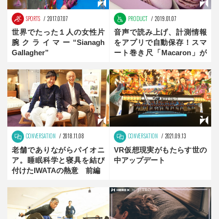
SPORTS
2017.07.07
PRODUCT
2019.01.07
世界でたった１人の女性片
音声で読み上げ、計測情報
腕クライマー“Sianagh
をアプリで自動保存！スマ
Gallagher”
ート巻き尺「Macaron」が
すごい
CONVERSATION
2018.11.08
CONVERSATION
2021.09.13
老舗でありながらパイオニ
VR仮想現実がもたらす世の
ア。睡眠科学と寝具を結び
中アップデート
付けたIWATAの熱意 前編