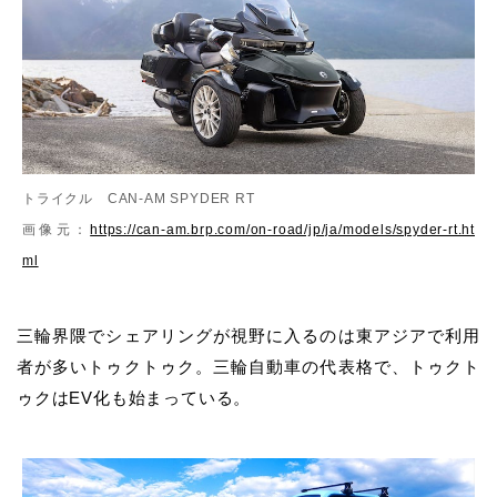
トライクル CAN-AM SPYDER RT
画像元：
https://can-am.brp.com/on-road/jp/ja/models/spyder-rt.ht
ml
三輪界隈でシェアリングが視野に入るのは東アジアで利用
者が多いトゥクトゥク。三輪自動車の代表格で、トゥクト
ゥクはEV化も始まっている。