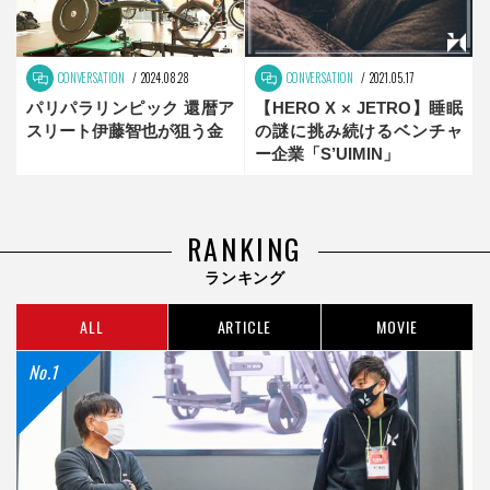
CONVERSATION
2024.08.28
CONVERSATION
2021.05.17
パリパラリンピック 還暦ア
【HERO X × JETRO】睡眠
スリート伊藤智也が狙う金
の謎に挑み続けるベンチャ
ー企業「S’UIMIN」
RANKING
ランキング
ALL
ARTICLE
MOVIE