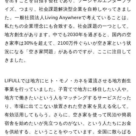
を出すことを目指す会社であり、ソーシャルエンタープラ
イズ、つまり、社会課題解決型企業を自称しやってきまし
た。一般社団法人Living Anywhereで考えていることは、
私たちの企業理念にも合致する。社会課題の一つとして、
地方創生があります。中でも2030年を過ぎると、国内の空
き家率は30%を超えて、2100万件ぐらいが空き家という状
況になる「空き家問題」があるのですが、ここに注目して
きました。
LIFULLでは地方にヒト・モノ・カネを還流させる地方創生
事業を行っていました。子育てで地方に移住したい人や、
地方で働きたいという人をマッチングするサービスだった
り、市場に出てこない放置された空き家を見える化して、
有効活用してもらう。さらに、空き家を使って民泊や簡易
宿舎を始めたいが先立つものがない、という人たちにお金
を供給する、ということをやっています。全国に散らばる