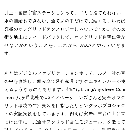
井上：国際宇宙ステーションって、ゴミも捨てられない、
水の補給もできない、全てあの中だけで完結する、いわば
究極のオフグリッドテクノロジーじゃないですか。その技
術を地上にフィードバックして、オフグリッド住宅に活か
せないかということを、これから JAXAとやっていきま
す。
あとはデジタルファブリケーション使って、ルノー社の車
の中を改造し、組み立て造作家具ですぐにキャンパーが使
えるようなものもあります。他にはLivingAnywhere Com
mons八ヶ岳北杜でU3イノベーションズさんと完全オフグ
リッド環境の生活実装を目指したリビングラボプロジェク
トの実証実験をしていきます。例えば実際に車台の上に乗
っけた中に「完全オフグリッド居住モジュール」を造って
試しているところです。シャワー、シンク、洗濯機の排