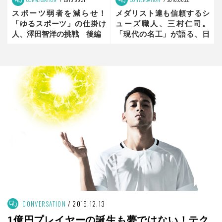
スポーツ弱者を減らせ！
メダリスト達も信頼するシ
「ゆるスポーツ」の仕掛け
ューズ職人、三村仁司。
人、澤田智洋の挑戦 後編
「現代の名工」が語る、日
本の医療の問題とは？ 後
編
CONVERSATION
2019.12.13
1億円プレイヤーの誕生も夢ではない！テク