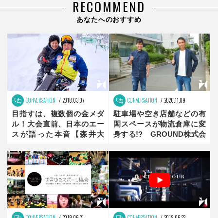
RECOMMEND
あなたへのおすすめ
CONVERSATION
2018.03.07
CONVERSATION
2020.11.09
目指すは、複数個の金メダ
駐車場や空き店舗などの有
ル！大会直前、日本のエー
閑スペースが物流倉庫に変
スが語った本音【森井大
身する!? GROUND株式会
輝：2018年冬季パラリンピ
社がめざすスマート物流と
ック注目選手】前編
は？
CONVERSATION
2019.06.21
CONVERSATION
2018.06.22