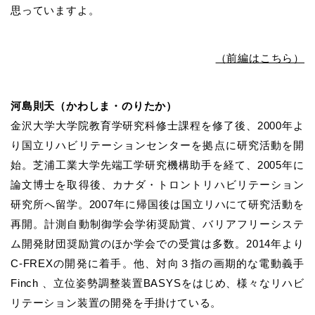
思っていますよ。
（前編はこちら）
河島則天（かわしま・のりたか）
金沢大学大学院教育学研究科修士課程を修了後、
2000
年よ
り国立リハビリテーションセンターを拠点に研究活動を開
始。芝浦工業大学先端工学研究機構助手を経て、
2005
年に
論文博士を取得後、カナダ・トロントリハビリテーション
研究所へ留学。
2007
年に帰国後は国立リハにて研究活動を
再開。計測自動制御学会学術奨励賞、バリアフリーシステ
ム開発財団奨励賞のほか学会での受賞は多数。
2014
年より
C-FREX
の開発に着手。他、対向３指の画期的な電動義手
Finch
、立位姿勢調整装置
BASYS
をはじめ、様々なリハビ
リテーション装置の開発を手掛けている。