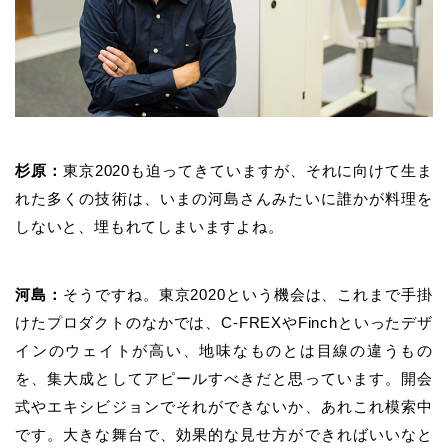
杉原：
東京
2020
も迫ってきていますが、それに向けて生ま
れた多くの技術は、いまの河島さんみたいに誰かが料理を
しないと、埋もれてしまいますよね。
河島：
そうですね。東京
2020
という機会は、これまで手掛
けたプロダクトのなかでは、
C-FREX
や
Finch
といったデザ
インのウェイトが高い、地味なものとは目線の違うもの
を、集大成としてアピールすべきだと思っています。開会
式やエキシビジョンでそれができないか、あれこれ模索中
です。大きな舞台で、効果的な見せ方ができればいいなと