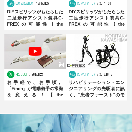
CONVERSATION
2017.11.27
CONVERSATION
2017.11.28
DIYスピリッツがもたらした
DIYスピリッツがもたらした
二足歩行アシスト装具C-
二足歩行アシスト装具C-
FREXの可能性【the
FREXの可能性【the
innovator】前編
innovator】後編
PRODUCT
2017.11.22
CONVERSATION
2018.10.18
お手軽で、お手頃。
リハビリテーション・エン
「Finch」が電動義手の常識
ジニアリングの先駆者に訊
を変える！【the
く、“患者ファースト”のモ
innovator】前編
ノづくりとは？【the
innovator】前編