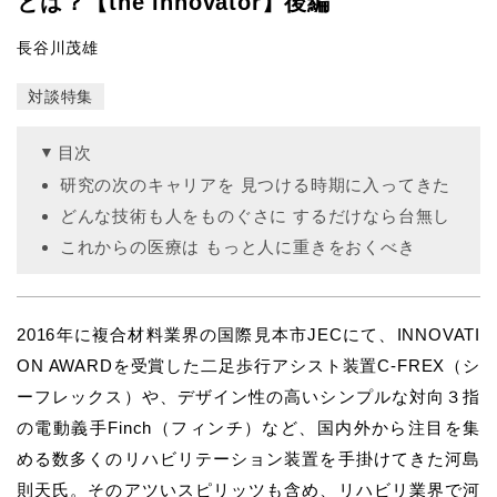
とは？【the innovator】後編
長谷川茂雄
対談特集
目次
研究の次のキャリアを 見つける時期に入ってきた
どんな技術も人をものぐさに するだけなら台無し
これからの医療は もっと人に重きをおくべき
2016年に複合材料業界の国際見本市JECにて、INNOVATI
ON AWARDを受賞した二足歩行アシスト装置C-FREX（シ
ーフレックス）や、デザイン性の高いシンプルな対向３指
の電動義手Finch（フィンチ）など、国内外から注目を集
める数多くのリハビリテーション装置を手掛けてきた河島
則天氏。そのアツいスピリッツも含め、リハビリ業界で河