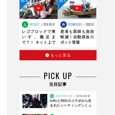
ンの最適化は、新
時代へ
PRODUCT
2016.05.19
TECHNOLOGY
2020.03.16
レゴブロックで車
患者も医師も負担
いす、義足ま
軽減！自動採血ロ
で？！ ネット上で
ボット登場
話題のお手製レゴ
医療器具
もっと見る
PICK UP
注目記事
CONVERSATION
2019.09.18
fuRoとRDSのコラボから生
まれたシーティングシミュ
レータとは？ 「SS01」前
編