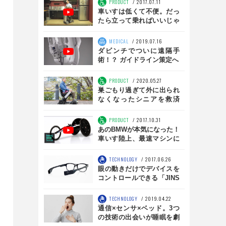
PRODUCT
2017.07.11
車いすは低くて不便。だっ
たら立って乗ればいいじゃ
ない
MEDICAL
2019.07.16
ダビンチでついに遠隔手
術！？ ガイドライン策定へ
PRODUCT
2020.05.27
巣ごもり過ぎて外に出られ
なくなったシニアを救済
か！『WHILL』1か月無料
提供中
PRODUCT
2017.10.31
あのBMWが本気になった！
車いす陸上、最速マシンに
注目せよ
TECHNOLOGY
2017.06.26
眼の動きだけでデバイスを
コントロールできる「JINS
MEME BRIDGE」が可能に
するものとは？【JINS：未
TECHNOLOGY
2019.04.22
来創造メーカー】
通信×センサ×ベッド。3つ
の技術の出会いが睡眠を劇