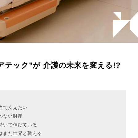
アテック”が 介護の未来を変える!?
力で支えたい
のない財産
勢いで伸びている
はまだ世界と戦える