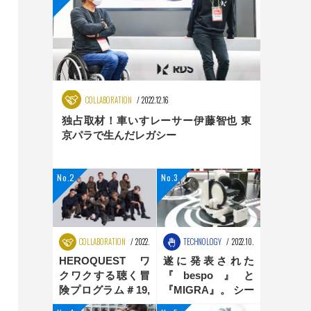
COLLABORATION
2022.12.16
独占取材！車いすレーサー伊藤智也 東
京パラで生んだレガシー
COLLABORATION
2022.08.25
TECHNOLOGY
2022.10.31
HEROQUEST ワ
遂に発表された
クワクする聴く冒
『bespo』と
険プログラム＃19,
『MIGRA』。 シー
＃20 ダンス編
ティングポジショ