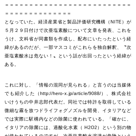
＝＝＝＝＝＝＝＝＝＝＝＝＝＝＝＝＝＝＝＝＝＝＝＝＝＝
＝＝＝＝＝＝＝＝＝＝＝＝＝＝
となっていた。経済産業省と製品評価研究機構（NITE）が
５月２９日付けで次亜塩素酸について文章を発表、これを
うけ、文科省が同書類を作成し、配布にいたったという経
緯があるのだが、一部マスコミがこれらを独自解釈、〝次
亜塩素酸水は危ない！〟という話が出回ったという経緯が
ある。
これに対し、「情報の混同が見られる」と言うのは当媒体
でも紹介した（http://hero-x.jp/article/9088/）、株式会社
いけうちの中井志郎代表だ。同社では特許を取得している
微細な霧を放つドライフォグノズルを開発、イタリアなど
では実際に駅構内などの除菌に使われている。「確かに、
イタリアの除菌には、過酸化水素（ H2O2）という別の物
が使われているのですが、次亜塩素酸水溶液が危険という