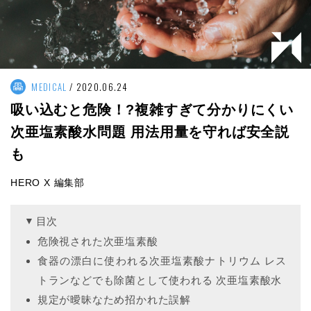
MEDICAL
2020.06.24
吸い込むと危険！?複雑すぎて分かりにくい
次亜塩素酸水問題 用法用量を守れば安全説
も
HERO X 編集部
目次
危険視された次亜塩素酸
食器の漂白に使われる次亜塩素酸ナトリウム レス
トランなどでも除菌として使われる 次亜塩素酸水
規定が曖昧なため招かれた誤解