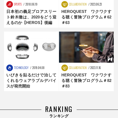
SPORTS
2018.06.19
COLLABORATION
2023.06.23
日本初の義足プロアスリー
HEROQUEST ワクワクす
ト鈴木徹は、2020をどう迎
る聴く冒険プログラム＃62
えるのか【HEROS】後編
＃63
TECHNOLOGY
2019.04.08
COLLABORATION
2023.11.16
いびきを貼るだけで治して
HEROQUEST ワクワクす
くれるウェアラブルデバイ
る聴く冒険プログラム＃82
スが発売開始
＃83
RANKING
ランキング