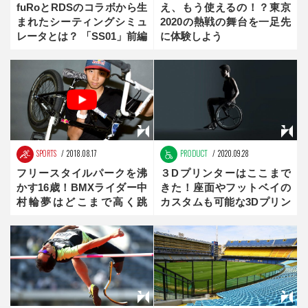
fuRoとRDSのコラボから生
え、もう使えるの！？東京
まれたシーティングシミュ
2020の熱戦の舞台を一足先
レータとは？ 「SS01」前編
に体験しよう
SPORTS
2018.08.17
PRODUCT
2020.09.28
フリースタイルパークを沸
３Dプリンターはここまで
かす16歳！BMXライダー中
きた！座面やフットベイの
村輪夢はどこまで高く跳
カスタムも可能な3Dプリン
ぶ！？
ト車いす