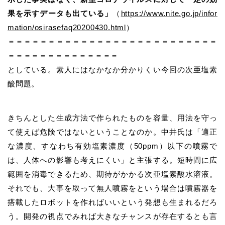
果を示すデータも出ている」
（
https://www.nite.go.jp/infor
mation/osirasefaq20200430.html
）
＝＝＝＝＝＝＝＝＝＝＝＝＝＝＝＝＝＝＝＝＝＝＝＝＝＝
＝＝＝＝＝＝＝＝＝＝＝＝＝＝
としている。素人にはなかなか分かりくい今回の次亜塩素
酸問題。
きちんとした生成方法で作られたものを容量、用法を守っ
て使えば危険ではないということなのか。中井氏は「適正
な濃度、すなわち有効塩素濃度（50ppm）以下の噴霧で
は、人体への影響も考えにくい」と主張する。短時間に広
範囲を消毒できるため、期待がかかる次亜塩素酸水溶液。
それでも、大事を取って無人噴霧をという場合は噴霧器を
搭載したロボットを作ればいいという発想も生まれるだろ
う。開発の視点でみれば大きなチャンスが存在するとも言