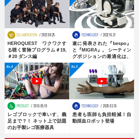
COLLABORATION
2022.08.25
TECHNOLOGY
2022.10.31
HEROQUEST ワクワクす
遂に発表された『bespo』
る聴く冒険プログラム＃19,
と『MIGRA』。 シーティン
＃20 ダンス編
グポジションの最適化は、
新時代へ
PRODUCT
2016.05.19
TECHNOLOGY
2020.03.16
レゴブロックで車いす、義
患者も医師も負担軽減！自
足まで？！ ネット上で話題
動採血ロボット登場
のお手製レゴ医療器具