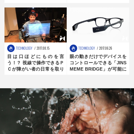
藤将胤の目線【the
藤将胤の目線【the
innovator】前編
innovator】後編
TECHNOLOGY
2017.08.15
TECHNOLOGY
2017.06.26
目は口ほどにものを言
眼の動きだけでデバイスを
う！？ 視線で操作できるＰ
コントロールできる「JINS
Ｃが障がい者の日常を取り
MEME BRIDGE」が可能に
戻す
するものとは？【JINS：未
来創造メーカー】