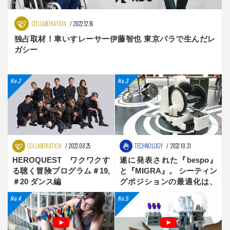
COLLABORATION
2022.12.16
独占取材！車いすレーサー伊藤智也 東京パラで生んだレ
ガシー
COLLABORATION
2022.08.25
TECHNOLOGY
2022.10.31
HEROQUEST ワクワクす
遂に発表された『bespo』
る聴く冒険プログラム＃19,
と『MIGRA』。 シーティン
＃20 ダンス編
グポジションの最適化は、
新時代へ