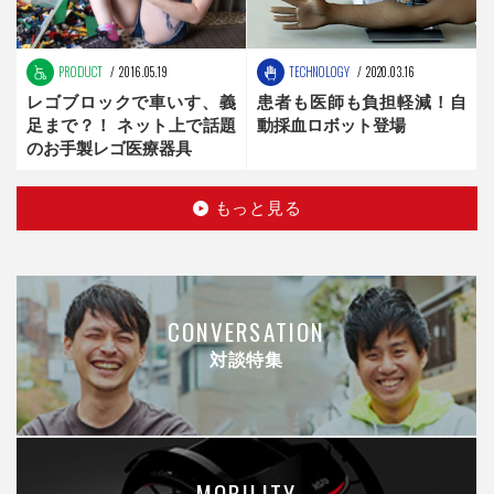
PRODUCT
2016.05.19
TECHNOLOGY
2020.03.16
レゴブロックで車いす、義
患者も医師も負担軽減！自
足まで？！ ネット上で話題
動採血ロボット登場
のお手製レゴ医療器具
もっと見る
CONVERSATION
対談特集
MOBILITY