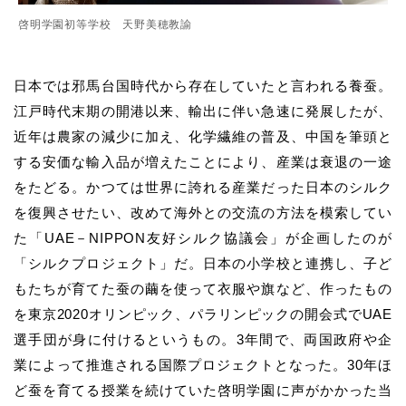
啓明学園初等学校 天野美穂教諭
日本では邪馬台国時代から存在していたと言われる養蚕。
江戸時代末期の開港以来、輸出に伴い急速に発展したが、
近年は農家の減少に加え、化学繊維の普及、中国を筆頭と
する安価な輸入品が増えたことにより、産業は衰退の一途
をたどる。かつては世界に誇れる産業だった日本のシルク
を復興させたい、改めて海外との交流の方法を模索してい
た「UAE－NIPPON友好シルク協議会」が企画したのが
「シルクプロジェクト」だ。日本の小学校と連携し、子ど
もたちが育てた蚕の繭を使って衣服や旗など、作ったもの
を東京2020オリンピック、パラリンピックの開会式でUAE
選手団が身に付けるというもの。3年間で、両国政府や企
業によって推進される国際プロジェクトとなった。30年ほ
ど蚕を育てる授業を続けていた啓明学園に声がかかった当