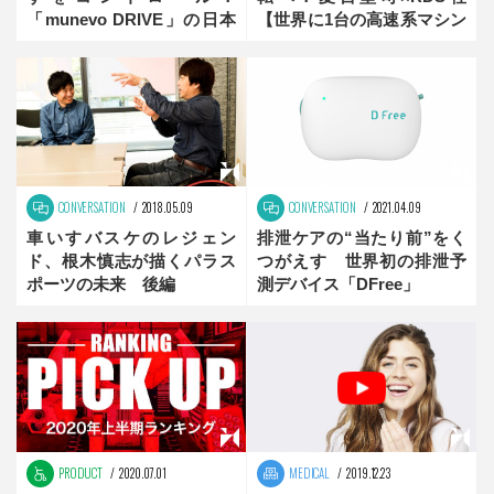
「munevo DRIVE」の日本
【世界に1台の高速系マシン
発売はいつ？
開発】Vol.1 後編
CONVERSATION
2018.05.09
CONVERSATION
2021.04.09
車いすバスケのレジェン
排泄ケアの“当たり前”をく
ド、根木慎志が描くパラス
つがえす 世界初の排泄予
ポーツの未来 後編
測デバイス「DFree」
PRODUCT
2020.07.01
MEDICAL
2019.12.23