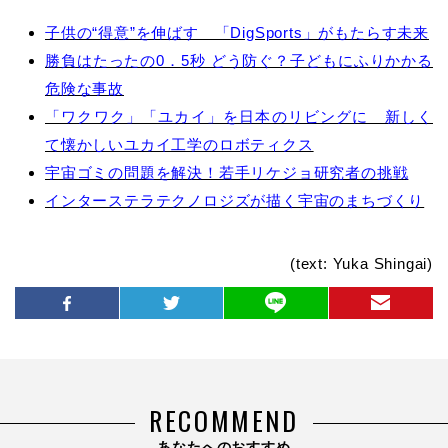
子供の“得意”を伸ばす 「DigSports」がもたらす未来
勝負はたったの0．5秒 どう防ぐ？子どもにふりかかる
危険な事故
「ワクワク」「ユカイ」を日本のリビングに 新しく
て懐かしいユカイ工学のロボティクス
宇宙ゴミの問題を解決！若手リケジョ研究者の挑戦
インターステラテクノロジズが描く宇宙のまちづくり
(text: Yuka Shingai)
RECOMMEND
あなたへのおすすめ