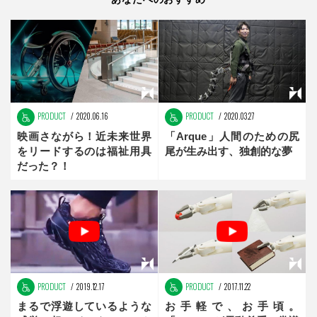
PRODUCT
2020.06.16
PRODUCT
2020.03.27
映画さながら！近未来世界
「Arque」人間のための尻
をリードするのは福祉用具
尾が生み出す、独創的な夢
だった？！
PRODUCT
2019.12.17
PRODUCT
2017.11.22
まるで浮遊しているような
お手軽で、お手頃。