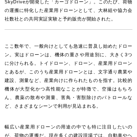
SkyDriveが開発した「カーゴドローン」。このたび、荷物
の運搬に特化した産業用ドローンとして、大林組や協力会
社数社との共同実証実験と予約販売が開始された。
ここ数年で、一般向けとしても急速に普及し始めたドロー
ン。実はドローンは、機体の重さや用途別に、大きく3つ
に分けられる。トイドローン、ドローン、産業用ドローン
とあるが、このうち産業用ドローンとは、文字通り農業や
建設、測量など、産業向けに作られたものを指す。比較的
機体が大型化かつ高性能なことが特徴で、空撮はもちろ
ん、農薬の散布や測量、害鳥・害獣除けのパトロールな
ど、さまざまなシーンで利用が見込まれる。
幅広い産業用ドローンの用途の中でも特に注目したいの
が、荷物の運搬だ。現在多くの建設現場では、自動車やヘ