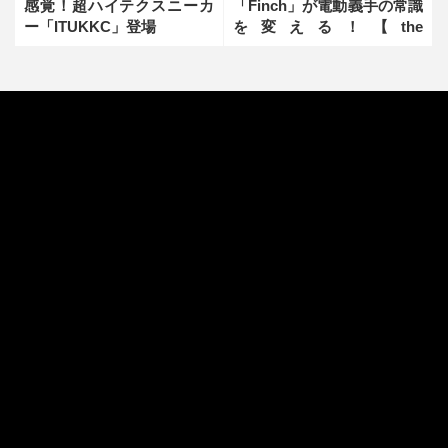
感覚！超ハイテクスニーカ
「Finch」が電動義手の常識
ー「ITUKKC」登場
を変える！【the
innovator】前編