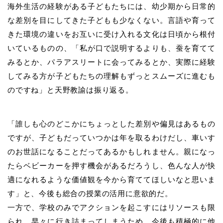
海外生活の経験がある子どもたちには、幼少期から日常的
な差別を目にしてきた子どもも少なくない。言語や育って
きた環境の違いをお互いに受け入れる文化は日頃から根付
いているものの、「私が口で説明するよりも、蚕を育てて
みるとか、パラアスリートに会ってみるとか、実際に経験
してみる方が子どもたちの理解もずっとスムーズに進むも
のですね」と天野教諭は振り返る。
「誰しも心のどこかにちょっとした差別や偏見はあるもの
ですが、子どもだっていつかは年を取るわけだし、車いす
のお世話になることだってあるかもしれません。親になっ
たらベビーカーを押す機会があるだろうし、色んな人が快
適になれるような価値観を今から育ててほしいなと思いま
す」と、今後も総合の授業の活用に意欲的だ。
一方で、学校のみでアクションを起こすにはリソースも限
られ、早々に行き詰まってしまうため、今後も積極的に他