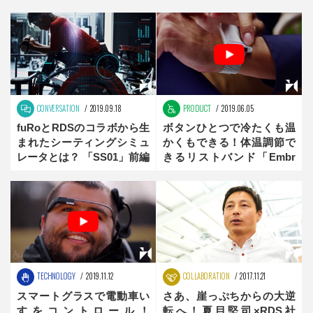
CONVERSATION
2019.09.18
PRODUCT
2019.06.05
fuRoとRDSのコラボから生
ボタンひとつで冷たくも温
まれたシーティングシミュ
かくもできる！体温調節で
レータとは？ 「SS01」前編
きるリストバンド「Embr
Wave」
TECHNOLOGY
2019.11.12
COLLABORATION
2017.11.21
スマートグラスで電動車い
さあ、崖っぷちからの大逆
すをコントロール！
転へ！夏目堅司×RDS社