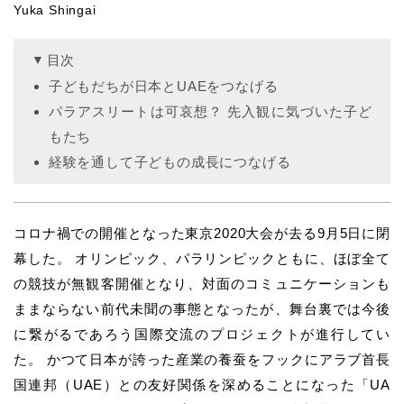
Yuka Shingai
目次
子どもだちが日本とUAEをつなげる
パラアスリートは可哀想？ 先入観に気づいた子ど
もたち
経験を通して子どもの成長につなげる
コロナ禍での開催となった東京2020大会が去る9月5日に閉
幕した。 オリンピック、パラリンピックともに、ほぼ全て
の競技が無観客開催となり、対面のコミュニケーションも
ままならない前代未聞の事態となったが、舞台裏では今後
に繋がるであろう国際交流のプロジェクトが進行してい
た。 かつて日本が誇った産業の養蚕をフックにアラブ首長
国連邦（UAE）との友好関係を深めることになった「UA