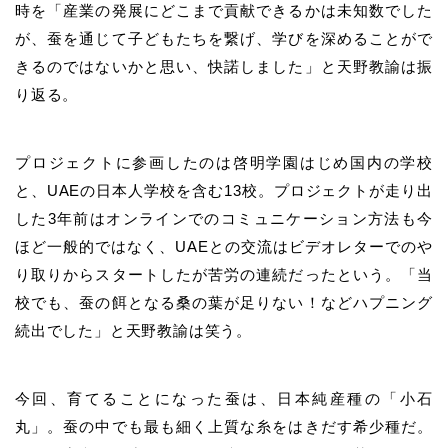
時を「産業の発展にどこまで貢献できるかは未知数でした
が、蚕を通じて子どもたちを繋げ、学びを深めることがで
きるのではないかと思い、快諾しました」と天野教諭は振
り返る。
プロジェクトに参画したのは啓明学園はじめ国内の学校
と、UAEの日本人学校を含む13校。プロジェクトが走り出
した3年前はオンラインでのコミュニケーション方法も今
ほど一般的ではなく、UAEとの交流はビデオレターでのや
り取りからスタートしたが苦労の連続だったという。「当
校でも、蚕の餌となる桑の葉が足りない！などハプニング
続出でした」と天野教諭は笑う。
今回、育てることになった蚕は、日本純産種の「小石
丸」。蚕の中でも最も細く上質な糸をはきだす希少種だ。