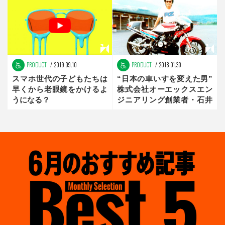
PRODUCT
2019.09.10
PRODUCT
2018.01.30
スマホ世代の子どもたちは
“日本の車いすを変えた男”
早くから老眼鏡をかけるよ
株式会社オーエックスエン
うになる？
ジニアリング創業者・石井
重行【the innovator】中編