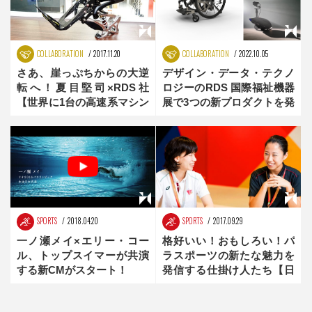
COLLABORATION
2017.11.20
COLLABORATION
2022.10.05
さあ、崖っぷちからの大逆
デザイン・データ・テクノ
転へ！夏目堅司×RDS社
ロジーのRDS 国際福祉機器
【世界に1台の高速系マシン
展で3つの新プロダクトを発
開発】Vol.1 前編
表
SPORTS
2018.04.20
SPORTS
2017.09.29
一ノ瀬メイ×エリー・コー
格好いい！おもしろい！パ
ル、トップスイマーが共演
ラスポーツの新たな魅力を
する新CMがスタート！
発信する仕掛け人たち【日
本財団パラリンピックサポ
ートセンター】前編