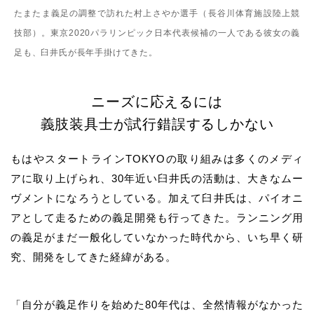
たまたま義足の調整で訪れた村上さやか選手（長谷川体育施設陸上競
技部）。東京2020パラリンピック日本代表候補の一人である彼女の義
足も、臼井氏が長年手掛けてきた。
ニーズに応えるには
義肢装具士が試行錯誤するしかない
もはや
スタートラインTOKYO
の取り組みは多くのメディ
アに取り上げられ、30年近い臼井氏の活動は、大きなムー
ヴメントになろうとしている。加えて臼井氏は、パイオニ
アとして走るための義足開発も行ってきた。ランニング用
の義足がまだ一般化していなかった時代から、いち早く研
究、開発をしてきた経緯がある。
「自分が義足作りを始めた80年代は、全然情報がなかった