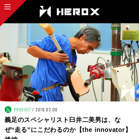
PRODUCT
2018.02.08
義足のスペシャリスト臼井二美男は、な
ぜ“走る”にこだわるのか【the innovator】