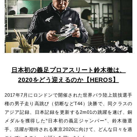
日本初の義足プロアスリート鈴木徹は、
2020をどう迎えるのか【HEROS】
2017年7月にロンドンで開催された世界パラ陸上競技選手
権の男子走り高跳び（切断などT44）決勝で、同クラスの
アジア記録、日本記録を更新する2m01の跳躍を遂げ、銅
メダルを獲得した“日本初の義足ジャンパー”、鈴木徹選
手。
活躍が期待される東京2020に向けて、どんな日々を過