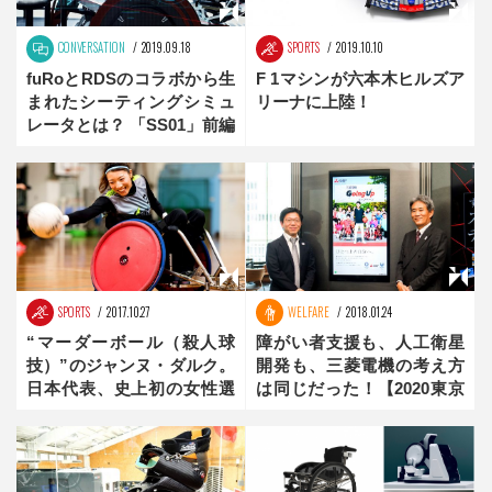
CONVERSATION
2019.09.18
SPORTS
2019.10.10
fuRoとRDSのコラボから生
F 1マシンが六本木ヒルズア
まれたシーティングシミュ
リーナに上陸！
レータとは？ 「SS01」前編
SPORTS
2017.10.27
WELFARE
2018.01.24
“マーダーボール（殺人球
障がい者支援も、人工衛星
技）”のジャンヌ・ダルク。
開発も、三菱電機の考え方
日本代表、史上初の女性選
は同じだった！【2020東京
手【倉橋香衣：Find New
を支える企業】後編
Heroes】後編