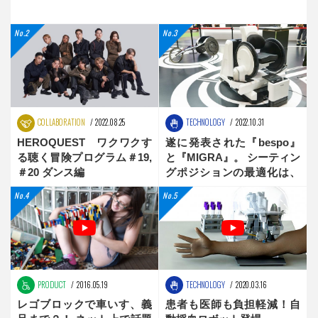
COLLABORATION
2022.08.25
TECHNOLOGY
2022.10.31
HEROQUEST ワクワクす
遂に発表された『bespo』
る聴く冒険プログラム＃19,
と『MIGRA』。 シーティン
＃20 ダンス編
グポジションの最適化は、
新時代へ
PRODUCT
2016.05.19
TECHNOLOGY
2020.03.16
レゴブロックで車いす、義
患者も医師も負担軽減！自