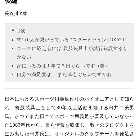
後編
長谷川茂雄
目次
約170人が繋がっている “スタートラインTOKYO”
ニーズに応えるには 義肢装具士が試行錯誤するし
かない
家にいるのは１年で３日ぐらいです（笑）
自分の満足度は、 まだ65点ぐらいですかね
日本におけるスポーツ用義足作りのパイオニアとして知ら
れ、義肢装具士として30年以上活動を続ける臼井二美男
氏。かつてまだ日本でスポーツ用義足が普及していなかっ
た1980年代から、自ら情報を収集し、数々のプロダクトを
生み出した臼井氏は、オリジナルのクラブチームを発足さ