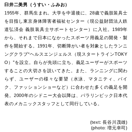
臼井二美男（うすい・ふみお）
1955年、群馬生まれ。大学を中退後に、28歳で義肢装具士
を目指し
東京身体障害者福祉センター（現公益財団法人鉄
道弘済会 義肢装具士サポートセンター）
に入社。1989年
から、それまで日本になかったスポーツ用義足の開発・製
作を開始する。1991年、切断障がい者を対象としたランニ
ングクラブ
“ヘルスエンジェルス（現スタートラインTOKY
O）”
を設立。自らが先頭に立ち、義足ユーザーがスポーツ
することの大切さを説いてきた。また、ランニングに関わ
らず、ユーザーの様々な要望（水泳、マタニティ、バイ
ク、ファッションショーなど）に合わせた多くの義足を開
発。2000年のシドニー大会以降は、パラリンピック日本代
表のメカニックスタッフとして同行している。
(text: 長谷川茂雄)
(photo: 増元幸司)