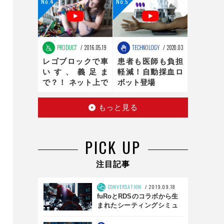
ンの最適化は、新
時代へ
PRODUCT
2016.05.19
TECHNOLOGY
2020.03.16
レゴブロックで車
患者も医師も負担
いす、義足ま
軽減！自動採血ロ
で？！ ネット上で
ボット登場
話題のお手製レゴ
医療器具
もっと見る
PICK UP
注目記事
CONVERSATION
2019.09.18
fuRoとRDSのコラボから生
まれたシーティングシミュ
レータとは？ 「SS01」前
編