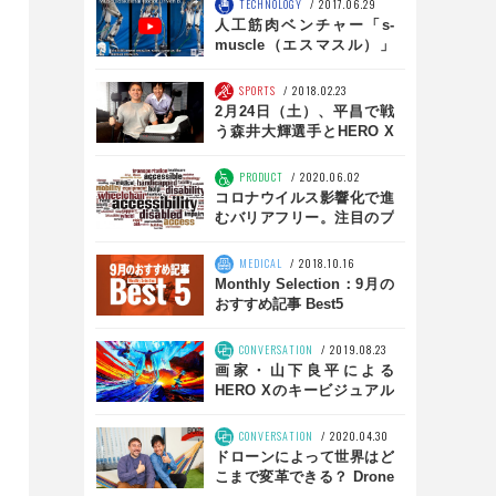
TECHNOLOGY
2017.06.29
人工筋肉ベンチャー「s-
muscle（エスマスル）」
に、世界が注目する理由
SPORTS
2018.02.23
2月24日（土）、平昌で戦
う森井大輝選手とHERO X
編集長の杉原行里がBS朝日
に登場！
PRODUCT
2020.06.02
コロナウイルス影響化で進
むバリアフリー。注目のプ
ロダクト２選
MEDICAL
2018.10.16
Monthly Selection：9月の
おすすめ記事 Best5
CONVERSATION
2019.08.23
画家・山下良平による
HERO Xのキービジュアル
が遂にヴェールを脱ぐ！
CONVERSATION
2020.04.30
ドローンによって世界はど
こまで変革できる？ Drone