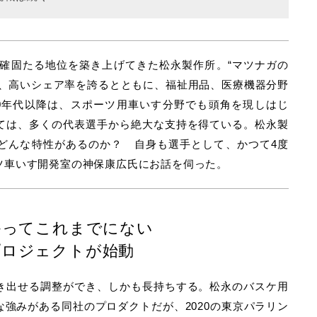
て確固たる地位を築き上げてきた松永製作所。“マツナガの
れ、高いシェア率を誇るとともに、福祉用品、医療機器分野
00年代以降は、スポーツ用車いす分野でも頭角を現しはじ
ては、多くの代表選手から絶大な支持を得ている。松永製
どんな特性があるのか？ 自身も選手として、かつて4度
ツ車いす開発室の神保康広氏にお話を伺った。
向かってこれまでにない
プロジェクトが始動
き出せる調整ができ、しかも長持ちする。松永のバスケ用
強みがある同社のプロダクトだが、2020の東京パラリン