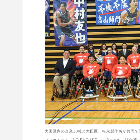
大田区内の企業
10
社と大田区、松永製作所が共同で
バスケチーム「
NO EXCUSE
」に貸与され、試合等