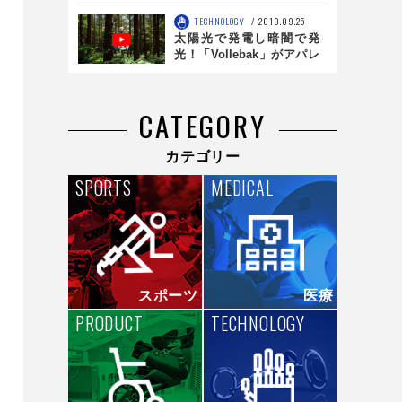
Fund代表パートナー・大前
創希が見据える未来 前編
TECHNOLOGY
2019.09.25
太陽光で発電し暗闇で発
光！「Vollebak」がアパレ
ルで創造する人間の可能性
CATEGORY
カテゴリー
SPORTS
MEDICAL
スポーツ
医療
PRODUCT
TECHNOLOGY