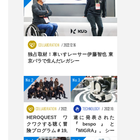
COLLABORATION
2022.12.16
独占取材！車いすレーサー伊藤智也 東
京パラで生んだレガシー
COLLABORATION
2022.08.25
TECHNOLOGY
2022.10.31
HEROQUEST ワ
遂に発表された
クワクする聴く冒
『bespo』と
険プログラム＃19,
『MIGRA』。 シー
＃20 ダンス編
ティングポジショ