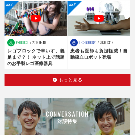
新時代へ
PRODUCT
2016.05.19
TECHNOLOGY
2020.03.16
レゴブロックで車いす、義
患者も医師も負担軽減！自
足まで？！ ネット上で話題
動採血ロボット登場
のお手製レゴ医療器具
もっと見る
CONVERSATION
対談特集