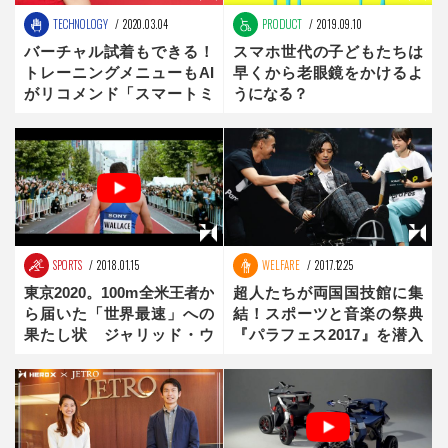
TECHNOLOGY
2020.03.04
PRODUCT
2019.09.10
バーチャル試着もできる！
スマホ世代の子どもたちは
トレーニングメニューもAI
早くから老眼鏡をかけるよ
がリコメンド「スマートミ
うになる？
ラー」
SPORTS
2018.01.15
WELFARE
2017.12.25
東京2020。100m全米王者か
超人たちが両国国技館に集
ら届いた「世界最速」への
結！スポーツと音楽の祭典
果たし状 ジャリッド・ウ
『パラフェス2017』を潜入
ォレス 前編
取材