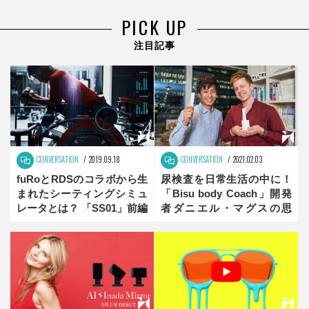
PICK UP
注目記事
CONVERSATION
2019.09.18
CONVERSATION
2021.02.03
fuRoとRDSのコラボから生
尿検査を日常生活の中に！
まれたシーティングシミュ
「Bisu body Coach」開発
レータとは？ 「SS01」前編
者ダニエル・マグスの思
考 前編