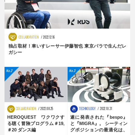
COLLABORATION
2022.12.16
独占取材！車いすレーサー伊藤智也 東京パラで生んだレ
ガシー
COLLABORATION
2022.08.25
TECHNOLOGY
2022.10.31
HEROQUEST ワクワクす
遂に発表された『bespo』
る聴く冒険プログラム＃19,
と『MIGRA』。 シーティン
＃20 ダンス編
グポジションの最適化は、