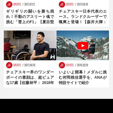
SPORTS
2017.07.13
SPORTS
2017.06.10
ギリギリの闘いを勝ち残
チェアスキー日本代表のエ
れ！不動のアスリート魂で
ース。ランドクルーザーで
挑む「雪上のF1」【夏目堅
颯爽と登場！【森井大輝：
司：2018年冬季パラリンピ
2018年冬季パラリンピック
ック注目選手】
注目選手】
SPORTS
2017.08.10
SPORTS
2018.02.19
チェアスキー界のワンダー
いよいよ開幕！メダルに挑
ボーイの素顔は、超ピュア
む村岡桃佳選手を、ANAが
な17歳【佐藤林平： 2018年
特設サイトで紹介
冬季パラリンピック注目選
手】