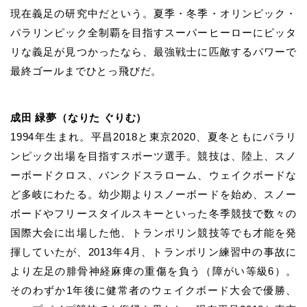
現在義足の研究中だという。夏季・冬季・オリンピック・
パラリンピック全制覇を目指すスーパーヒーローにピッタ
リな義足が見つかったなら、最強戦士に匹敵するパワーで
最終ゴールまでひとっ飛びだ。
成田 緑夢（なりた ぐりむ）
1994年生まれ。平昌2018と東京2020、夏冬ともにパラリ
ンピック出場を目指すスポーツ選手。競技は、陸上、スノ
ーボードクロス、バンクドスラローム、ウェイクボードな
ど多岐にわたる。
幼少期よりスノーボードを始め、スノー
ボードやフリースタイルスキーといった冬季競技で数々の
国際大会に出場した他、トランポリン競技等でも才能を発
揮していたが、2013年4月、トランポリン練習中の事故に
より左足の腓骨神経麻痺の重傷を負う（障がい等級6）。
そのわずか1年後に健常者のウェイクボード大会で優勝、