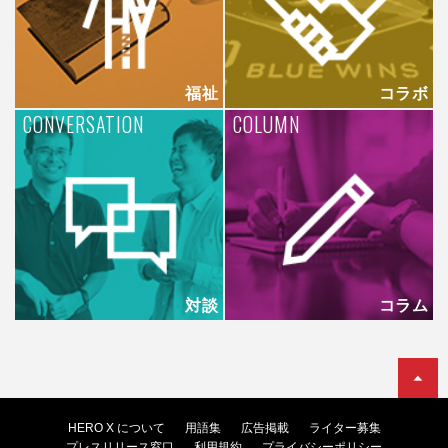
福祉
コラボ
CONVERSATION
COLUMN
対談
コラム
HERO X について
用語集
広告掲載
ライター募集
プレスリリース窓口
利用規約
プライバシーポリシー