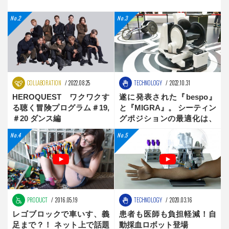
COLLABORATION
2022.08.25
TECHNOLOGY
2022.10.31
HEROQUEST ワクワクす
遂に発表された『bespo』
る聴く冒険プログラム＃19,
と『MIGRA』。 シーティン
＃20 ダンス編
グポジションの最適化は、
新時代へ
PRODUCT
2016.05.19
TECHNOLOGY
2020.03.16
レゴブロックで車いす、義
患者も医師も負担軽減！自
足まで？！ ネット上で話題
動採血ロボット登場