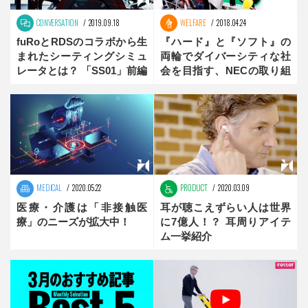
CONVERSATION
2019.09.18
WELFARE
2018.04.24
fuRoとRDSのコラボから生
『ハード』と『ソフト』の
まれたシーティングシミュ
両輪でダイバーシティな社
レータとは？ 「SS01」前編
会を目指す、NECの取り組
み【2020東京を支える企
業】後編
MEDICAL
2020.05.22
PRODUCT
2020.03.09
医療・介護は「非接触医
耳が聴こえずらい人は世界
療」のニーズが拡大中！
に7億人！？ 耳周りアイテ
ム一挙紹介