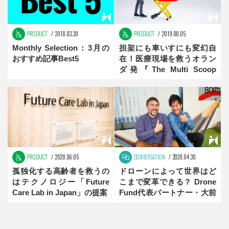
PRODUCT
2018.03.30
PRODUCT
2019.08.05
Monthly Selection：3月の
担架にも車いすにも変幻自
おすすめ記事Best5
在！医療現場を救うオラン
ダ発『The Multi Scoop
Pro』
PRODUCT
2020.06.05
CONVERSATION
2020.04.30
孤独化する高齢者を救うの
ドローンによって世界はど
はテクノロジー「Future
こまで変革できる？ Drone
Care Lab in Japan」の提案
Fund代表パートナー・大前
創希が見据える未来 前編