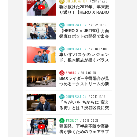
COLLABORATION
2019.12.26
駆け抜けた2019年、年末振
り返り！【HERO X RADIO
vol.21】
CONVERSATION
2022.08.19
【HERO X × JETRO】月面
探査ロボットの開発で出会
った超音波モータ、最新技
術で長寿命化を実現
CONVERSATION
2018.05.08
車いすバスケのレジェン
ド、根木慎志が描くパラス
ポーツの未来 中編
SPORTS
2017.07.05
BMXライダー宇野陽介が見
つめるエクストリームの新
境地【エクストリームスポ
ーツ文化の作り方】
CONVERSATION
2017.11.14
「ちがいを ちからに 変え
る街」とは？渋谷区長に突
撃取材！ 後編
PRODUCT
2018.06.28
韓国発、下半身不随や高齢
者が歩くためのウェアラブ