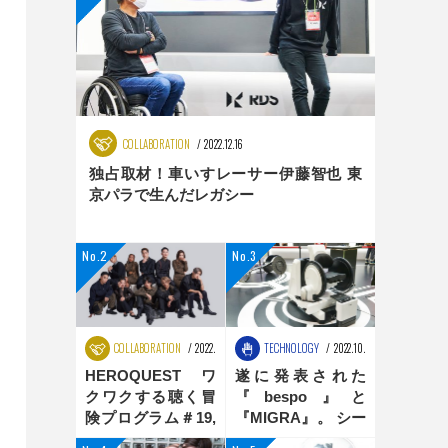
COLLABORATION
2022.12.16
独占取材！車いすレーサー伊藤智也 東
京パラで生んだレガシー
COLLABORATION
2022.08.25
TECHNOLOGY
2022.10.31
HEROQUEST ワ
遂に発表された
クワクする聴く冒
『bespo』と
険プログラム＃19,
『MIGRA』。 シー
＃20 ダンス編
ティングポジショ