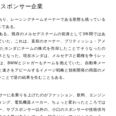
るスポンサー企業
あり、レーシングチームオーナーである形態も残っている
スである。
ある。既存のメルセデスチームの前身として3年間ではあ
ていた。これは、直前のオーナー、ブリティッシュ・アメ
いたホンダにチームの株式を売却したことでそうなったの
スとなった。現在ホンダは、メルセデスと覇権を争うレッ
は、BMWとジャガーもチームを抱えていた。自動車メー
と速さをアピールするイメージ戦略と技術開発の両面のメ
いことで逆の結果を生むこともある。
ンサーに名乗りを上げたのがファッション、飲料、エンジン
ティング、電気機器メーカー。ちょっと変わったところでは
ー、サブスポンサー以外の、小口のスポンサーや技術供与