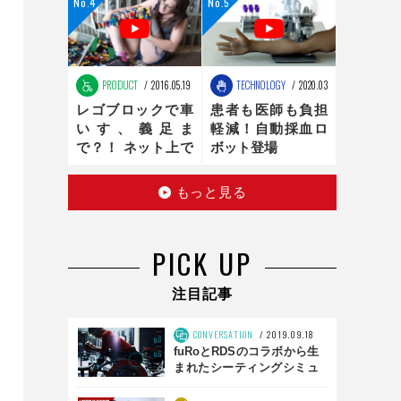
ンの最適化は、新
時代へ
PRODUCT
2016.05.19
TECHNOLOGY
2020.03.16
レゴブロックで車
患者も医師も負担
いす、義足ま
軽減！自動採血ロ
で？！ ネット上で
ボット登場
話題のお手製レゴ
医療器具
もっと見る
PICK UP
注目記事
CONVERSATION
2019.09.18
fuRoとRDSのコラボから生
まれたシーティングシミュ
レータとは？ 「SS01」前
編