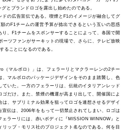
ングとブランドロゴを露出し始めたのである。
ンドの広告宣伝である。喫煙とF1のイメージが融合してグ
巨額のF1チームの運営予算が捻出できるという互いの思惑
あり、F1チームをスポンサーすることによって、各国で開
スポーツファンがサーキットの現場で、さらに、テレビ放映
にすることになるのである。
oro（マルボロ）」は、フェラーリとマクラーレンの2チー
は、マルボロのパッケージデザインをそのまま踏襲し、色
していた。一方のフェラーリは、伝統のイタリアンレッド
ロゴだけ。また、禁煙の機運が高まり出して、開催国によ
合は、サブリミナル効果を狙ってロゴを連想させるデザイ
宣伝は、2006年をもって一切禁止されてしまい、ロゴは
ラーリには、赤いボディに『MISSION WINNOW』と
ィリップ・モリス社のプロジェクト名なのである。何を目