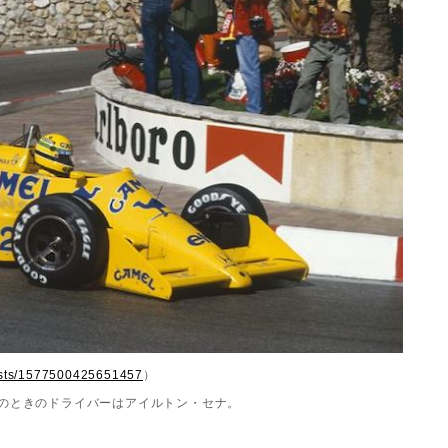
osts/1577500425651457
）
このときのドライバーはアイルトン・セナ。