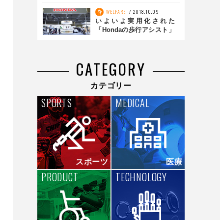
ルロボット
WELFARE
2018.10.09
いよいよ実用化された
「Hondaの歩行アシスト」
を体験しにいこう！
CATEGORY
カテゴリー
SPORTS
MEDICAL
スポーツ
医療
PRODUCT
TECHNOLOGY