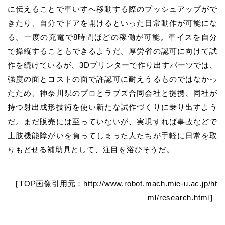
に伝えることで車いすへ移動する際のプッシュアップがで
きたり、自分でドアを開けるといった日常動作が可能にな
る。一度の充電で8時間ほどの稼働が可能。車イスを自分
で操縦することもできるようだ。厚労省の認可に向けて試
作を続けているが、3Dプリンターで作り出すパーツでは、
強度の面とコストの面で許認可に耐えうるものではなかっ
たため、神奈川県のプロとラブズ合同会社と提携、同社が
持つ射出成形技術を使い新たな試作づくりに乗り出すよう
だ。まだ販売には至っていないが、実現すれば事故などで
上肢機能障がいを負ってしまった人たちが手軽に日常を取
りもどせる補助具として、注目を浴びそうだ。
［TOP画像引用元：
http://www.robot.mach.mie-u.ac.jp/ht
ml/research.html
］