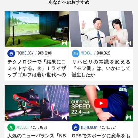
あなたへのおすすめ
TECHNOLOGY
2019.02.08
MEDICAL
2018.06.20
テクノロジーで「結果にコ
リハビリの常識を変える
ミットする。®」！ライザ
『モフ測』は、いかにして
ップゴルフは若い世代への
誕生したか
アプローチにも意欲的だっ
た
PRODUCT
2018.09.20
TECHNOLOGY
2018.08.27
人気のニューバランス「NB
GPSでスポーツに変革をも