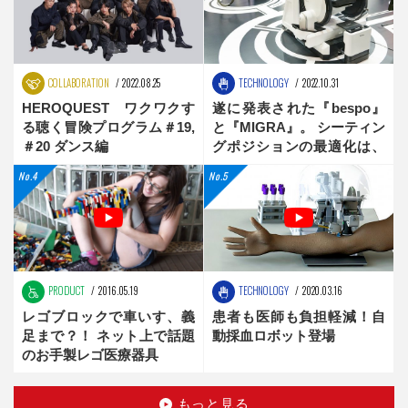
COLLABORATION
2022.08.25
TECHNOLOGY
2022.10.31
HEROQUEST ワクワクす
遂に発表された『bespo』
る聴く冒険プログラム＃19,
と『MIGRA』。 シーティン
＃20 ダンス編
グポジションの最適化は、
新時代へ
PRODUCT
2016.05.19
TECHNOLOGY
2020.03.16
レゴブロックで車いす、義
患者も医師も負担軽減！自
足まで？！ ネット上で話題
動採血ロボット登場
のお手製レゴ医療器具
もっと見る