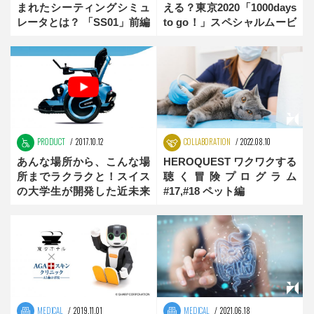
まれたシーティングシミュ
える？東京2020「1000days
レータとは？ 「SS01」前編
to go！」スペシャルムービ
ー公開中
PRODUCT
2017.10.12
COLLABORATION
2022.08.10
あんな場所から、こんな場
HEROQUEST ワクワクする
所までラクラクと！スイス
聴く冒険プログラム
の大学生が開発した近未来
#17,#18 ペット編
型車いす
MEDICAL
2019.11.01
MEDICAL
2021.06.18