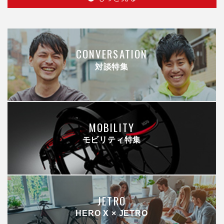
CONVERSATION
対談特集
MOBILITY
モビリティ特集
JETRO
HERO X × JETRO