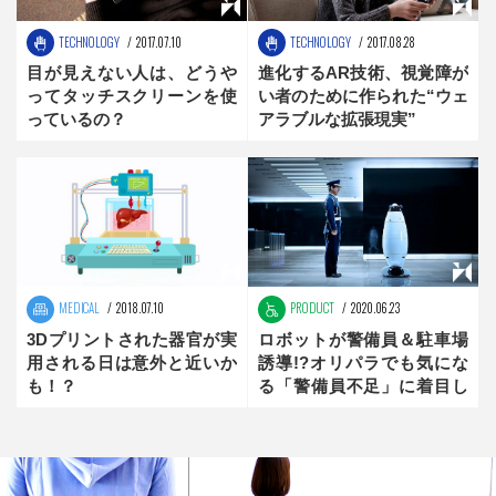
TECHNOLOGY
2017.07.10
TECHNOLOGY
2017.08.28
目が見えない人は、どうや
進化するAR技術、視覚障が
ってタッチスクリーンを使
い者のために作られた“ウェ
っているの？
アラブルな拡張現実”
MEDICAL
2018.07.10
PRODUCT
2020.06.23
3Dプリントされた器官が実
ロボットが警備員＆駐車場
用される日は意外と近いか
誘導!?オリパラでも気にな
も！？
る「警備員不足」に着目し
たロボット