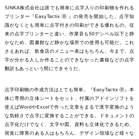
SINKA株式会社は誰でも簡単に点字入りの印刷物を作れる
プリンター『EasyTactix Ⓡ 』の発売を開始した。点字知
識がなくとも簡単に点字付きの印刷ができる優れもの。従
来の点字プリンターと違い、作業音も50デシベル以下と静
かなため、図書館など静かな場所での使用も可能だ。これ
さえあれば、飲食店のメニュー表はもちろん、今まで、点
字が分かる人しか作ることのできなかった書籍などの点字
翻訳もあっという間にできそうだ。
点字印刷物の作成方法はとても簡単。『EasyTactix Ⓡ』本
体に専用の立体シートをセット、付属のアドインソフトを
使えばWordやExcelで作った文章をまるで漢字変換のよう
な気軽さで点字に変換することができる。ドキュメントの
点字化だけでなく、文字や図、資料も立体化できるため、
視覚に障害のある人はもちろん、デザイン領域など様々な