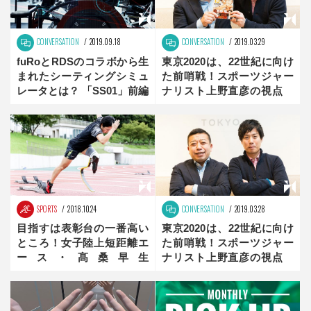
CONVERSATION
2019.09.18
CONVERSATION
2019.03.29
fuRoとRDSのコラボから生
東京2020は、22世紀に向け
まれたシーティングシミュ
た前哨戦！スポーツジャー
レータとは？ 「SS01」前編
ナリスト上野直彦の視点
後編
SPORTS
2018.10.24
CONVERSATION
2019.03.28
目指すは表彰台の一番高い
東京2020は、22世紀に向け
ところ！女子陸上短距離エ
た前哨戦！スポーツジャー
ース・髙桑早生
ナリスト上野直彦の視点
【HEROS】
前編