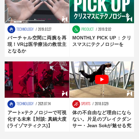
TECHNOLOGY
2019.03.27
PRODUCT
2019.12.02
バーチャル空間に両腕を再
MONTHLY PICK UP：クリ
現！VRは医学療法の救世主
スマスにテクノロジーを
となるか
TECHNOLOGY
2021.07.14
SPORTS
2018.03.29
アート×テクノロジーで可視
体の不自由など理由になら
化する未来【対談: 真鍋大度
ない。片足のブレイクダン
(ライゾマティクス)】
サー・Jean Sokが魅せる究
極の舞