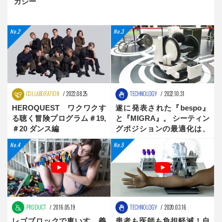
ガシー
COLLABORATION
2022.08.25
TECHNOLOGY
2022.10.31
HEROQUEST ワクワクす
遂に発表された『bespo』
る聴く冒険プログラム＃19,
と『MIGRA』。 シーティン
＃20 ダンス編
グポジションの最適化は、
新時代へ
PRODUCT
2016.05.19
TECHNOLOGY
2020.03.16
レゴブロックで車いす、義
患者も医師も負担軽減！自