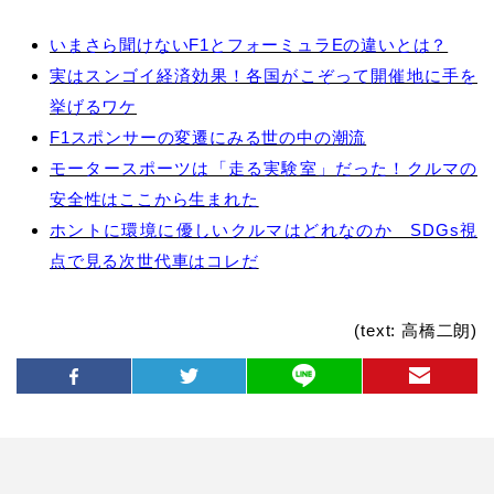
いまさら聞けないF1とフォーミュラEの違いとは？
実はスンゴイ経済効果！各国がこぞって開催地に手を
挙げるワケ
F1スポンサーの変遷にみる世の中の潮流
モータースポーツは「走る実験室」だった！クルマの
安全性はここから生まれた
ホントに環境に優しいクルマはどれなのか SDGs視
点で見る次世代車はコレだ
(text: 高橋二朗)