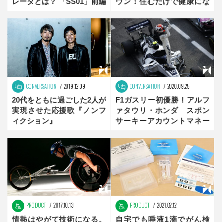
レータとは？ 「SS01」前編
ウン！住むだけで健康にな
る街はできるのか？
CONVERSATION
2019.12.09
CONVERSATION
2020.09.25
20代をともに過ごした2人が
F1ガスリー初優勝！アルフ
実現させた応援歌『ノンフ
ァタウリ・ホンダ スポン
ィクション』
サーキーアカウントマネー
ジャーが話すスポーツビジ
ネスの裏側
PRODUCT
2017.10.13
PRODUCT
2021.02.12
情熱はやがて技術になる。
自宅でも唾液1滴でがん検