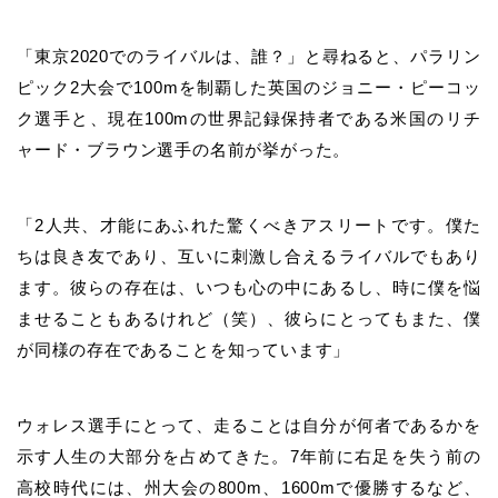
「東京2020でのライバルは、誰？」と尋ねると、パラリン
ピック2大会で100mを制覇した英国の
ジョニー・ピーコッ
ク
選手と、現在100mの世界記録保持者である米国の
リチ
ャード・ブラウン
選手の名前が挙がった。
「2人共、才能にあふれた驚くべきアスリートです。僕た
ちは良き友であり、互いに刺激し合えるライバルでもあり
ます。彼らの存在は、いつも心の中にあるし、時に僕を悩
ませることもあるけれど（笑）、彼らにとってもまた、僕
が同様の存在であることを知っています」
ウォレス
選手にとって、走ることは自分が何者であるかを
示す人生の大部分を占めてきた。7年前に右足を失う前の
高校時代には、州大会の800m、1600mで優勝するなど、