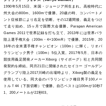
1990年5月15日、米国・ジョージア州生まれ。高校時代に
州大会の800m、1600mで優勝。20歳の時、コンパートメ
ント症候群により右足を切断。その12週間後、
義足をつけ
て走り始め、15ヶ月で国際大会優勝。Parapan American
Games 2011で世界記録を打ち立て、2013年には世界パラ
陸上選手権大会（200m・4×100mR）で優勝。2015年、20
16年の全米選手権チャンピオン（100m）に輝く。リオパ
ラリンピック男子（100m）5位入賞。2017年5月、日本の
競技用義足開発メーカーXiborg（サイボーグ）社と共同開
発契約を締結。同月21日に開催されたセイコー ゴールデン
グランプリ陸上2017川崎の出場時より、Xiborg製の義足を
使用している。同大会のパラリンピック種目男子100メー
トルＴ44（下肢切断）で優勝。自己ベストは100mが10秒7
1、200メートルが22秒03。