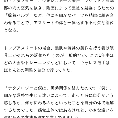
の「アダプター」、ウォレス選手の場合、ソケットと断端
部の間の空気を抜き、陰圧によって義足を懸垂するための
「吸着バルブ」など、
他にも細かなパーツを精緻に組み合
わせることで、アスリートの体と一体化する不可欠な部位
となる。
トップアスリートの場合、義肢や装具の製作を行う義肢装
具士がそれらの調整を行うのが一般的だが、ここ1年半ほ
どの大会やトレーニングなどにおいて、
ウォレス
選手は、
ほとんどの調整を自分で行ってきた。
「テクノロジーと僕は、師弟関係を結んだのです（笑）。
細かな調整で生じる違いによって、走った時に自分がどう
感じるか、何が変わるのかといったことを自分の体で理解
するためでした。感覚主体ではあるけれど、小さな違いを
生むための方法を独学で学んできました」