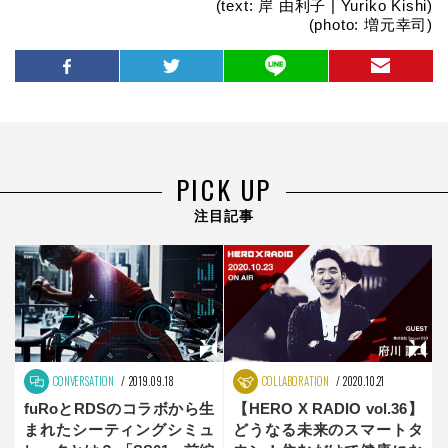
(text: 岸 由利子 | Yuriko Kishi)
(photo: 増元幸司)
PICK UP
注目記事
CONVERSATION
2019.09.18
COLLABORATION
2020.10.21
fuRoとRDSのコラボから生
【HERO X RADIO vol.36】
まれたシーティングシミュ
どうなる未来のスマートタ