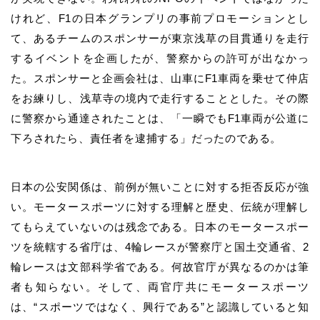
けれど、F1の日本グランプリの事前プロモーションとし
て、あるチームのスポンサーが東京浅草の目貫通りを走行
するイベントを企画したが、警察からの許可が出なかっ
た。スポンサーと企画会社は、山車にF1車両を乗せて仲店
をお練りし、浅草寺の境内で走行することとした。その際
に警察から通達されたことは、「一瞬でもF1車両が公道に
下ろされたら、責任者を逮捕する」だったのである。
日本の公安関係は、前例が無いことに対する拒否反応が強
い。モータースポーツに対する理解と歴史、伝統が理解し
てもらえていないのは残念である。日本のモータースポー
ツを統轄する省庁は、4輪レースが警察庁と国土交通省、2
輪レースは文部科学省である。何故官庁が異なるのかは筆
者も知らない。そして、両官庁共にモータースポーツ
は、“スポーツではなく、興行である”と認識していると知