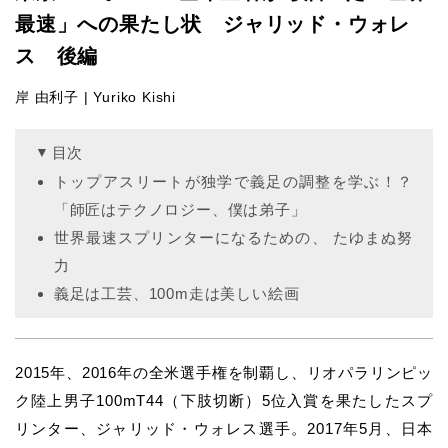
最速」への果たし状 ジャリッド・ウォレ
ス 後編
岸 由利子 | Yuriko Kishi
目次
トップアスリートが独学で義足の調整を学ぶ！？
「師匠はテクノロジー、僕は弟子」
世界最速スプリンターになるための、 たゆまぬ努
力
義足は工芸、100m走は美しい絵画
2015年、2016年の全米選手権を制覇し、リオパラリンピッ
ク陸上男子100mT44（下肢切断）5位入賞を果たしたスプ
リンター、ジャリッド・ウォレス選手。2017年5月、日本