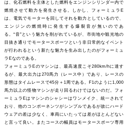
は、化石燃料を主体とした燃料をエンジンシリンダー内で
燃焼させて動力を発生させる。しかし、フォーミュラE
は、電気でモーターを回してそれを動力としているので、
エンジンの燃焼時に発生する爆裂音が無いのであ
る。“音”という魅力を削がれているが、市街地や観光地の
目抜き通りでモータースポーツという非日常的なイベント
が行われるという新たな魅力を生み出したのがフォーミュ
ラEなのである。
フォーミュラEのマシンは、最高速度こそ280km/hに達す
るが、最大出力は270馬力（レース中）であり、レースの
形態はタイムレースで45分＋1周である。F1のように1,000
馬力以上の怪物マシンが走り回るわけではないのだ。フォ
ーミュラEはマシンのシャシーはワンメイク、統一されて
おり、他のコンポーネンツがシンプルであるが故にハード
ウェアの差は少なく、車両にいたっては差がほとんどない
と言って良い。またコースの幅員はモータースポーツ専用