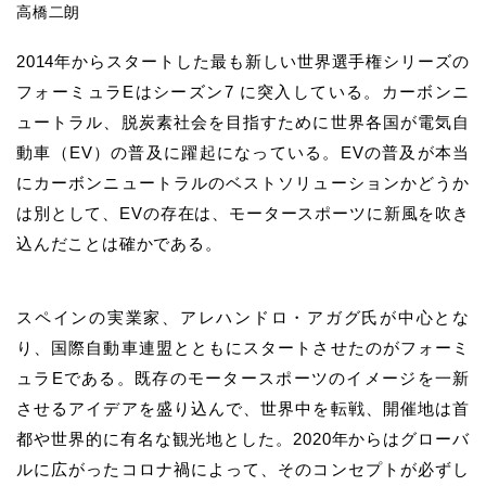
高橋二朗
2014年からスタートした最も新しい世界選手権シリーズの
フォーミュラEはシーズン7 に突入している。カーボンニ
ュートラル、脱炭素社会を目指すために世界各国が電気自
動車（EV）の普及に躍起になっている。EVの普及が本当
にカーボンニュートラルのベストソリューションかどうか
は別として、EVの存在は、モータースポーツに新風を吹き
込んだことは確かである。
スペインの実業家、アレハンドロ・アガグ氏が中心とな
り、国際自動車連盟とともにスタートさせたのがフォーミ
ュラEである。既存のモータースポーツのイメージを一新
させるアイデアを盛り込んで、世界中を転戦、開催地は首
都や世界的に有名な観光地とした。2020年からはグローバ
ルに広がったコロナ禍によって、そのコンセプトが必ずし