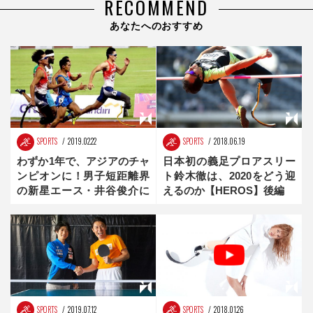
RECOMMEND
あなたへのおすすめ
SPORTS
2019.02.22
SPORTS
2018.06.19
わずか1年で、アジアのチャ
日本初の義足プロアスリー
ンピオンに！男子短距離界
ト鈴木徹は、2020をどう迎
の新星エース・井谷俊介に
えるのか【HEROS】後編
迫る
SPORTS
2019.07.12
SPORTS
2018.01.26