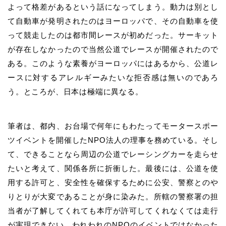
よって格差があるという話になってしまう。動力は別とし
て自動車が発明されたのはヨーロッパで、その自動車を使
って競走したのは都市間レースが初めだった。サーキット
が存在しなかったので当然公道でレースが開催されたので
ある。このような素養がヨーロッパにはあるから、公道レ
ースに対するアレルギーみたいな拒否感は無いのであろ
う。ところが、日本は極端に異なる。
筆者は、都内、お台場で何年にもわたってモータースポー
ツイベントを開催したNPO法人の理事を務めている。そし
て、できることなら周辺の公道でレーシングカーを走らせ
たいと考えて、関係各所に折衝した。最後には、公道を使
用する許可と、安全性を確保するために公安、警察とのや
りとりが大変であることが身に染みた。所轄の警察署の担
当者が了解してくれても本庁が許可してくれなくては走行
が実現できない。われわれのNPOのイベントではなかった