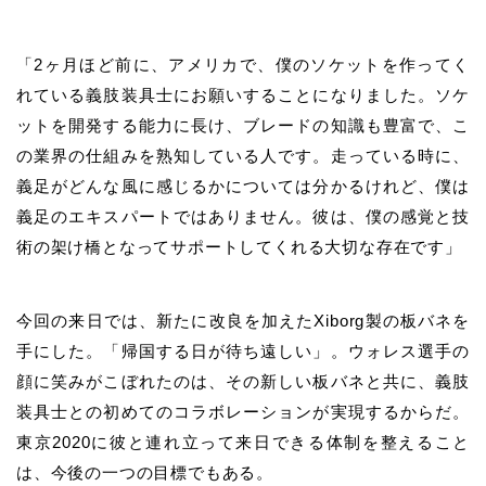
「2ヶ月ほど前に、アメリカで、僕のソケットを作ってく
れている義肢装具士に
お願いすることになりました
。ソケ
ットを開発する能力に長け、ブレードの知識も豊富で、こ
の業界の仕組みを熟知している人です。走っている時に、
義足がどんな風に感じるかについては分かるけれど、僕は
義足のエキスパートではありません。彼は、僕の感覚と技
術の架け橋となってサポートしてくれる大切な存在です」
今回の来日では、新たに改良を加えたXiborg製の板バネを
手にした。「帰国する日が待ち遠しい」。
ウォレス
選手の
顔に笑みがこぼれたのは、その新しい板バネと共に、義肢
装具士との初めてのコラボレーションが実現するからだ。
東京2020に彼と連れ立って来日できる体制を整えること
は、今後の一つの目標でもある。