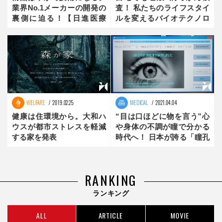
業界No.1メーカーの開発の
査！ 私たちのライフスタイ
裏側に迫る！【日進医療
ルを変えるバイオテクノロ
器：未来創造メーカー】
ジー × AIの最前線
WELFARE
2019.02.25
MEDICAL
2021.04.04
健康は住環境から。大和ハ
“目は口ほどに物を言う”心
ウスが都市ストレスを軽減
や身体の不調が瞳で分かる
する家を発表
時代へ！ 日本が誇る「瞳孔
反応解析技術」
RANKING
ランキング
ALL
ARTICLE
MOVIE