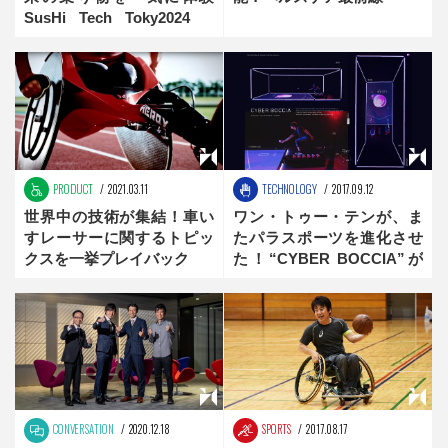
SusHi Tech Toky2024
mirai サーキットを見逃すな
PRODUCT
2021.03.11
TECHNOLOGY
2017.09.12
世界中の技術が集結！車い
ワン・トゥー・テンが、ま
すレーサーに関するトピッ
たパラスポーツを進化させ
クスを一挙プレイバック
た！“CYBER BOCCIA”が
超楽しそう
CONVERSATION
2020.12.18
SPORTS
2017.08.17