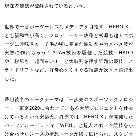
現在22競技が登録されているという。
世界で一番ボーダーレスなメディアを目指す「HERO X」
とも親和性が高く、プロデューサー佐藤と杉原も超人スポ
ーツに興味津々。子供の頃に夢見た波動拳やカメハメ波が
実際に作れちゃう！？ AR技術を駆使した競技・HADO
や、杉原も「超面白い！」と太鼓判を押す話題の競技・ス
ライドリフトなど、好奇心をくすぐる話題が次々と飛び出
した。
番組後半のトークテーマは「一歩先のスポーツテクノロジ
ー」。東京2020に合わせて、ある大型プロジェクトを仕掛
けているという安藤氏。終盤では「HERO X」が開発した
パーソナルモビリティ「WF01」と超人スポーツ競技をか
け合わせたレースの構想トークが繰り広げられ、スタジオ