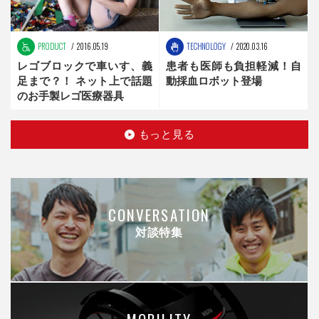
PRODUCT
2016.05.19
TECHNOLOGY
2020.03.16
レゴブロックで車いす、義
患者も医師も負担軽減！自
足まで？！ ネット上で話題
動採血ロボット登場
のお手製レゴ医療器具
もっと見る
CONVERSATION
対談特集