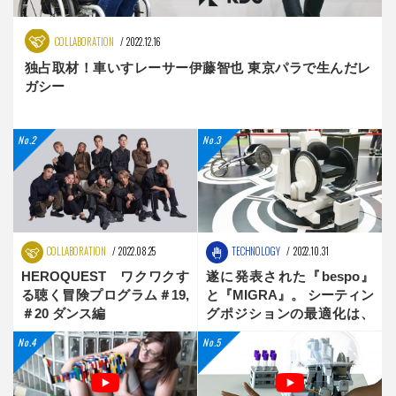
COLLABORATION
2022.12.16
独占取材！車いすレーサー伊藤智也 東京パラで生んだレ
ガシー
COLLABORATION
2022.08.25
TECHNOLOGY
2022.10.31
HEROQUEST ワクワクす
遂に発表された『bespo』
る聴く冒険プログラム＃19,
と『MIGRA』。 シーティン
＃20 ダンス編
グポジションの最適化は、
新時代へ