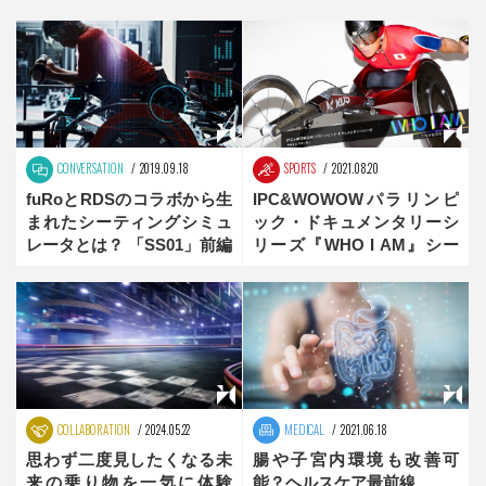
CONVERSATION
2019.09.18
SPORTS
2021.08.20
fuRoとRDSのコラボから生
IPC&WOWOWパラリンピ
まれたシーティングシミュ
ック・ドキュメンタリーシ
レータとは？ 「SS01」前編
リーズ『WHO I AM』シー
ズン5 伊藤智也選手が登場
COLLABORATION
2024.05.22
MEDICAL
2021.06.18
思わず二度見したくなる未
腸や子宮内環境も改善可
来の乗り物を一気に体験
能？ヘルスケア最前線