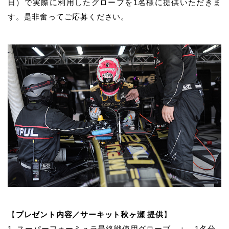
日）で実際に利用したグローブを1名様に提供いただきま
す。是非奮ってご応募ください。
【
プレゼント内容／サーキット秋ヶ瀬 提供
】
1. スーパーフォーミュラ最終戦使用グローブ ： 1名分