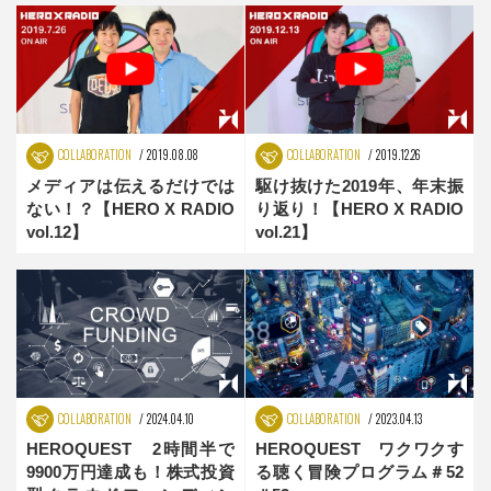
COLLABORATION
2019.08.08
COLLABORATION
2019.12.26
メディアは伝えるだけでは
駆け抜けた2019年、年末振
ない！？【HERO X RADIO
り返り！【HERO X RADIO
vol.12】
vol.21】
COLLABORATION
2024.04.10
COLLABORATION
2023.04.13
HEROQUEST 2時間半で
HEROQUEST ワクワクす
9900万円達成も！株式投資
る聴く冒険プログラム＃52