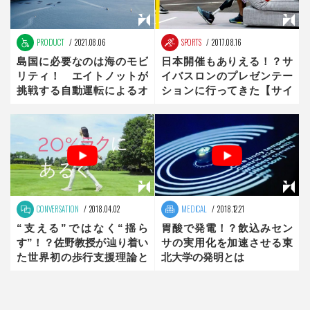
PRODUCT
2021.08.06
SPORTS
2017.08.16
島国に必要なのは海のモビ
日本開催もありえる！？サ
リティ！ エイトノットが
イバスロンのプレゼンテー
挑戦する自動運転によるオ
ションに行ってきた【サイ
ンデマンド型水上交通
バスロン】
CONVERSATION
2018.04.02
MEDICAL
2018.12.21
“支える”ではなく“揺ら
胃酸で発電！？飲込みセン
す”！？佐野教授が辿り着い
サの実用化を加速させる東
た世界初の歩行支援理論と
北大学の発明とは
は【the innovator】前編