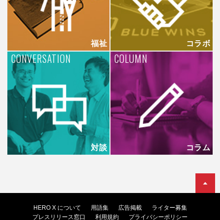
福祉
コラボ
CONVERSATION
COLUMN
対談
コラム
HERO X について
用語集
広告掲載
ライター募集
プレスリリース窓口
利用規約
プライバシーポリシー