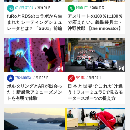
CONVERSATION
2019.09.18
PRODUCT
2018.03.22
fuRoとRDSのコラボから生
アスリートの100％に100％
まれたシーティングシミュ
で応えたい。義肢装具士・
レータとは？ 「SS01」前編
沖野敦郎 【the innovator】
後編
TECHNOLOGY
2019.03.19
SPORTS
2021.06.11
ボルタリングとARが出会っ
日本と世界でこれだけ違
た！新感覚アミューズメン
う！フォーミュラEで見るモ
トを有明で体験
ータースポーツの捉え方