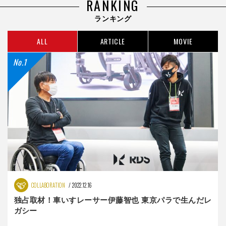
RANKING
ランキング
ALL
ARTICLE
MOVIE
COLLABORATION
2022.12.16
独占取材！車いすレーサー伊藤智也 東京パラで生んだレ
ガシー