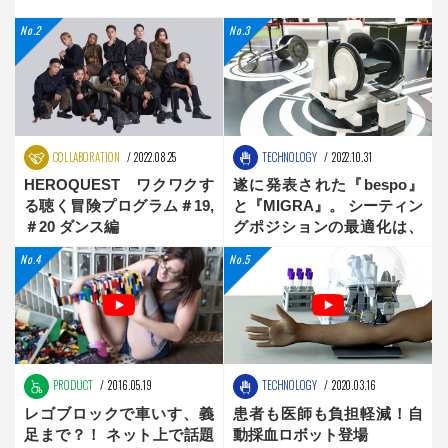
COLLABORATION
2022.08.25
TECHNOLOGY
2022.10.31
HEROQUEST ワクワクす
遂に発表された『bespo』
る聴く冒険プログラム＃19,
と『MIGRA』。 シーティン
＃20 ダンス編
グポジションの最適化は、
新時代へ
PRODUCT
2016.05.19
TECHNOLOGY
2020.03.16
レゴブロックで車いす、義
患者も医師も負担軽減！自
足まで？！ ネット上で話題
動採血ロボット登場