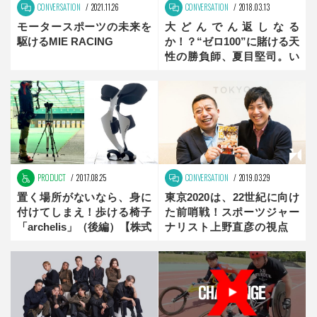
CONVERSATION
2021.11.26
CONVERSATION
2018.03.13
モータースポーツの未来を
大どんでん返しなる
駆けるMIE RACING
か！？“ゼロ100”に賭ける天
性の勝負師、夏目堅司。い
ざ、ピョンチャンへ！
【2018年冬季パラリンピッ
ク注目選手】前編
PRODUCT
2017.08.25
CONVERSATION
2019.03.29
置く場所がないなら、身に
東京2020は、22世紀に向け
付けてしまえ！歩ける椅子
た前哨戦！スポーツジャー
「archelis」（後編）【株式
ナリスト上野直彦の視点
会社ニットー：未来創造メ
後編
ーカー】