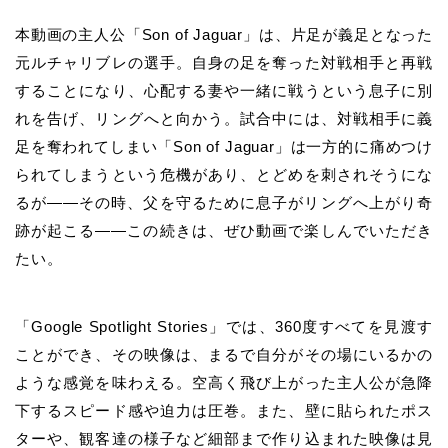
本動画の主人公「Son of Jaguar」は、片足が義足となった
元ルチャリブレの選手。自身の足を奪った対戦相手と再戦
することになり、心配する妻や一緒に戦うという息子に別
れを告げ、リングへと向かう。
試合中には、対戦相手に義
足を奪われてしまい「Son of Jaguar」は一方的に痛めつけ
られてしまうという危機があり、とどめを刺されそうにな
るが――その時、父を守るために息子がリングへ上がり奇
跡が起こる――この続きは、ぜひ動画で楽しんでいただき
たい。
「Google Spotlight Stories」では、360度すべてを見渡す
ことができ、その映像は、まるで自分がその場にいるかの
ような感覚を味わえる。空高く飛び上がった主人公が急降
下するスピード感や迫力は圧巻。また、壁に貼られたポス
ターや、観客達の様子など細部まで作り込まれた映像は見