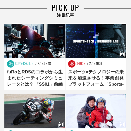
PICK UP
注目記事
CONVERSATION
2019.09.18
SPORTS
2018.10.26
fuRoとRDSのコラボから生
スポーツ×テクノロジーの未
まれたシーティングシミュ
来を加速させる！事業創発
レータとは？ 「SS01」前編
プラットフォーム「Sports-
Tech & Business Lab」に
注目