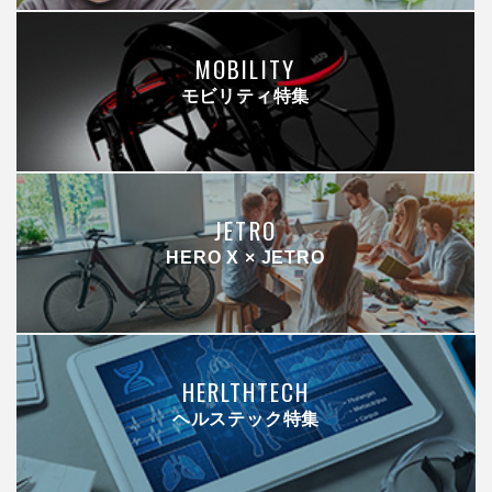
MOBILITY
モビリティ特集
JETRO
HERO X × JETRO
HERLTHTECH
ヘルステック特集