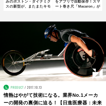
みのボストン・ダイナミク
をアプリで自動保存！スマ
スの新型が、またまたキモ
ート巻き尺「Macaron」が
凄い！
すごい
PRODUCT
2017.10.13
情熱はやがて技術になる。業界No.1メーカ
ーの開発の裏側に迫る！【日進医療器：未来