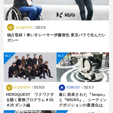
COLLABORATION
2022.12.16
独占取材！車いすレーサー伊藤智也 東京パラで生んだレ
ガシー
COLLABORATION
2022.08.25
TECHNOLOGY
2022.10.31
HEROQUEST ワクワクす
遂に発表された『bespo』
る聴く冒険プログラム＃19,
と『MIGRA』。 シーティン
＃20 ダンス編
グポジションの最適化は、
新時代へ