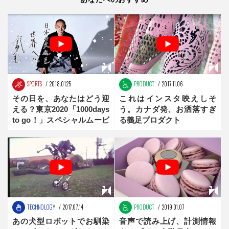
SPORTS
2018.01.25
PRODUCT
2017.11.06
その日を、あなたはどう迎
これはインスタ映えしそ
える？東京2020「1000days
う。カナダ発、お洒落すぎ
to go！」スペシャルムービ
る義足プロダクト
ー公開中
TECHNOLOGY
2017.07.14
PRODUCT
2019.01.07
あの犬型ロボットでお馴染
音声で読み上げ、計測情報