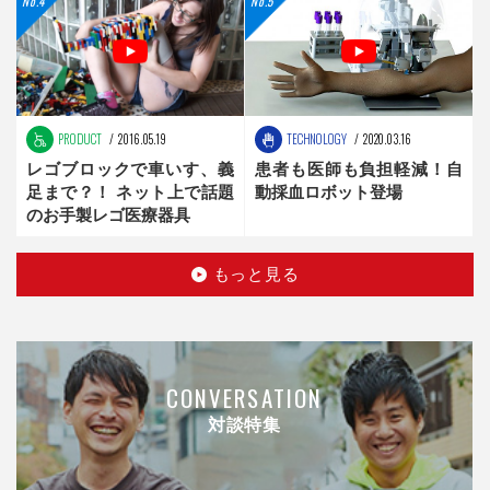
PRODUCT
2016.05.19
TECHNOLOGY
2020.03.16
レゴブロックで車いす、義
患者も医師も負担軽減！自
足まで？！ ネット上で話題
動採血ロボット登場
のお手製レゴ医療器具
もっと見る
CONVERSATION
対談特集