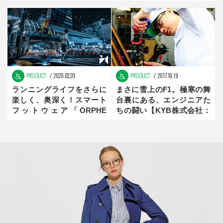
業：未来創造メーカー】前
編
PRODUCT
2020.02.20
PRODUCT
2017.10.19
ランニングライフをさらに
まさに雪上のF1。極寒の舞
楽しく、奥深く！スマート
台裏にある、エンジニアた
フットウェア「ORPHE
ちの闘い【KYB株式会社：
TRACK」
未来創造メーカー】前編