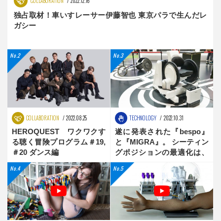
COLLABORATION
2022.12.16
独占取材！車いすレーサー伊藤智也 東京パラで生んだレ
ガシー
COLLABORATION
2022.08.25
TECHNOLOGY
2022.10.31
HEROQUEST ワクワクす
遂に発表された『bespo』
る聴く冒険プログラム＃19,
と『MIGRA』。 シーティン
＃20 ダンス編
グポジションの最適化は、
新時代へ