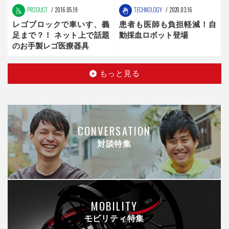
PRODUCT
2016.05.19
TECHNOLOGY
2020.03.16
レゴブロックで車いす、義
患者も医師も負担軽減！自
足まで？！ ネット上で話題
動採血ロボット登場
のお手製レゴ医療器具
もっと見る
CONVERSATION
対談特集
MOBILITY
モビリティ特集