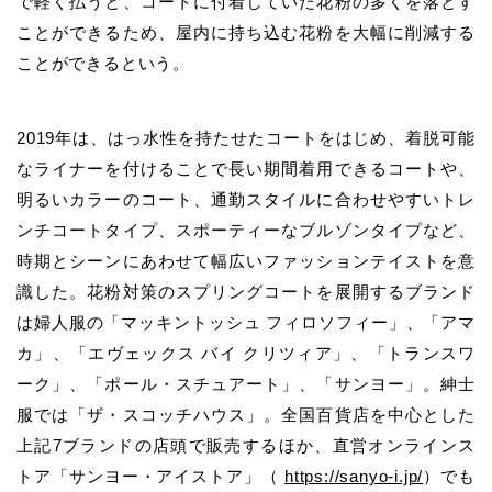
で軽く払うと、コートに付着していた花粉の多くを落とす
ことができるため、屋内に持ち込む花粉を大幅に削減する
ことができるという。
2019年は、はっ水性を持たせたコートをはじめ、着脱可能
なライナーを付けることで長い期間着用できるコートや、
明るいカラーのコート、通勤スタイルに合わせやすいトレ
ンチコートタイプ、スポーティーなブルゾンタイプなど、
時期とシーンにあわせて幅広いファッションテイストを意
識した。花粉対策のスプリングコートを展開するブランド
は婦人服の「マッキントッシュ フィロソフィー」、「アマ
カ」、「エヴェックス バイ クリツィア」、「トランスワ
ーク」、「ポール・スチュアート」、「サンヨー」。紳士
服では「ザ・スコッチハウス」。全国百貨店を中心とした
上記7ブランドの店頭で販売するほか、直営オンラインス
トア「サンヨー・アイストア」（
https://sanyo-i.jp/
）でも