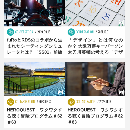
CONVERSATION
2019.09.18
CONVERSATION
2021.12.01
fuRoとRDSのコラボから生
「デザイン」とは何なの
まれたシーティングシミュ
か？ 大阪万博キーパーソン
レータとは？ 「SS01」前編
太刀川英輔の考える「デザ
イン」
COLLABORATION
2023.06.23
COLLABORATION
2023.11.16
HEROQUEST ワクワクす
HEROQUEST ワクワクす
る聴く冒険プログラム＃62
る聴く冒険プログラム＃82
＃63
＃83