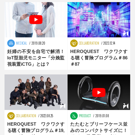
MEDICAL
2019.08.20
COLLABORATION
2023.12.14
妊婦の不安を自宅で解消！
HEROQUEST ワクワクす
IoT型胎児モニター「分娩監
る聴く冒険プログラム＃86
視装置iCTG」とは？
＃87
COLLABORATION
2022.08.25
PRODUCT
2019.01.08
HEROQUEST ワクワクす
たたむとブリーフケース並
る聴く冒険プログラム＃19,
みのコンパクトサイズに！