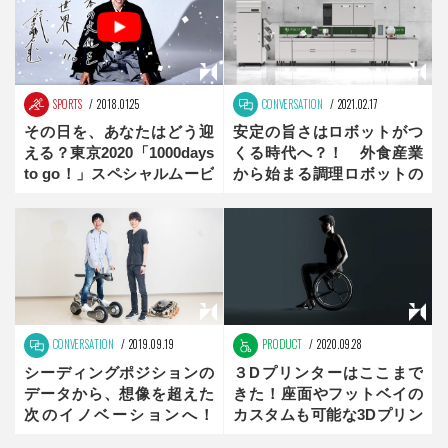
SPORTS
2018.01.25
CONVERSATION
2021.02.17
その日を、あなたはどう迎
安定の旨さはロボットがつ
える？東京2020「1000days
くる時代へ？！ 外食産業
to go！」スペシャルムービ
から始まる調理ロボットの
ー公開中
可能性
CONVERSATION
2019.09.19
PRODUCT
2020.09.28
シーディングポジションの
３Dプリンターはここまで
データから、想像を超えた
きた！座面やフットベイの
次のイノベーションへ！
カスタムも可能な3Dプリン
「SS01」後編
ト車いす