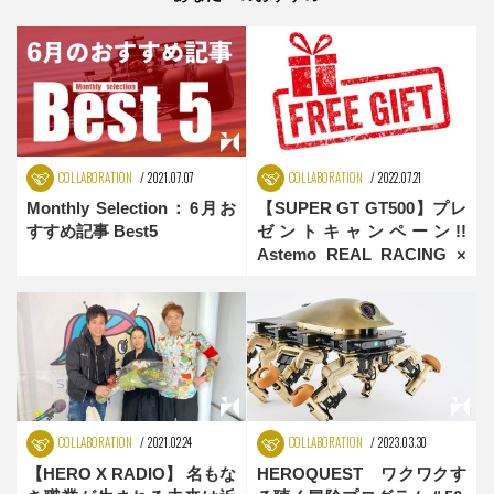
COLLABORATION
2021.07.07
COLLABORATION
2022.07.21
Monthly Selection：6月お
【SUPER GT GT500】プレ
すすめ記事 Best5
ゼントキャンペーン!!
Astemo REAL RACING ×
RDS
COLLABORATION
2021.02.24
COLLABORATION
2023.03.30
【HERO X RADIO】 名もな
HEROQUEST ワクワクす