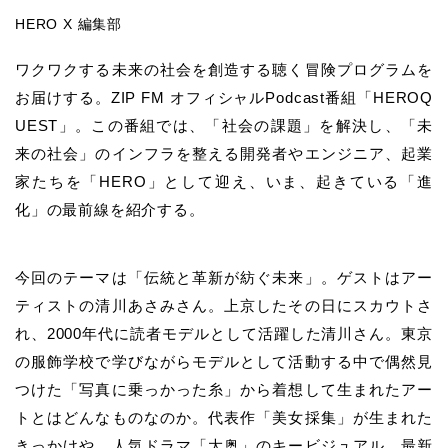
HERO X 編集部
ワクワクする未来の社会を創造する聴く冒険プログラムを
お届けする。ZIP FM オフィシャルPodcast番組「HEROQ
UEST」。この番組では、「社会の課題」を解決し、「未
来の社会」のインフラを整える開発者やエンジニア、起業
家たちを「HERO」として迎え、いま、起きている「進
化」の最前線を紹介する。
今回のテーマは「伝統と革新が紡ぐ未来」。ゲストはアー
ティストの清川あさみさん。上京したその日にスカウトさ
れ、2000年代に読者モデルとして活躍した清川さん。東京
の服飾学校で学びながらモデルとして活動する中で偶然見
つけた「写真に乗っかった糸」から着想して生まれたアー
トとはどんなものなのか。代表作「美女採集」が生まれた
きっかけや、人気ドラマ「大奥」のキービジュアル、最新