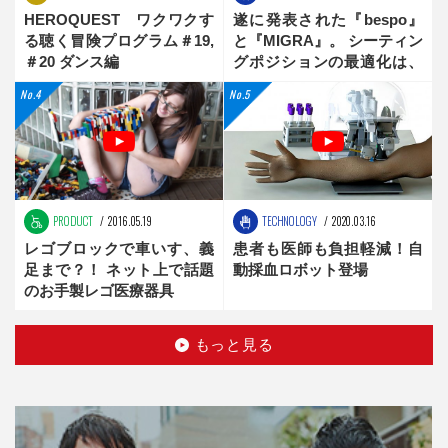
HEROQUEST ワクワクす
遂に発表された『bespo』
る聴く冒険プログラム＃19,
と『MIGRA』。 シーティン
＃20 ダンス編
グポジションの最適化は、
新時代へ
PRODUCT
2016.05.19
TECHNOLOGY
2020.03.16
レゴブロックで車いす、義
患者も医師も負担軽減！自
足まで？！ ネット上で話題
動採血ロボット登場
のお手製レゴ医療器具
もっと見る