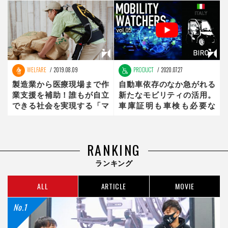
WELFARE
2019.08.09
PRODUCT
2020.07.27
製造業から医療現場まで作
自動車依存のなか急がれる
業支援を補助！誰もが自立
新たなモビリティの活用。
できる社会を実現する「マ
車庫証明も車検も必要な
ッスルスーツ」
し！イタリア生まれの電動
モビリティ「BIRO」
【Mobility Watchers】
RANKING
ランキング
ALL
ARTICLE
MOVIE