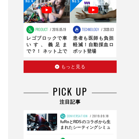
ンの最適化は、新
時代へ
PRODUCT
2016.05.19
TECHNOLOGY
2020.03.16
レゴブロックで車
患者も医師も負担
いす、義足ま
軽減！自動採血ロ
で？！ ネット上で
ボット登場
話題のお手製レゴ
医療器具
もっと見る
PICK UP
注目記事
CONVERSATION
2019.09.18
fuRoとRDSのコラボから生
まれたシーティングシミュ
レータとは？ 「SS01」前
編