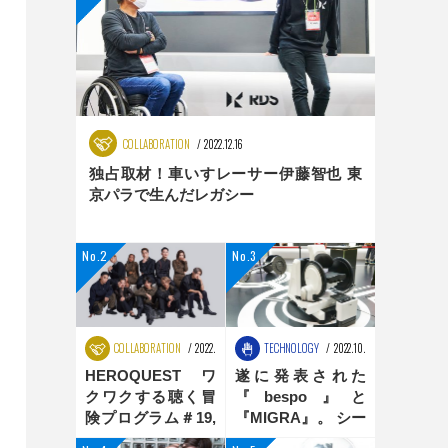
COLLABORATION
2022.12.16
独占取材！車いすレーサー伊藤智也 東
京パラで生んだレガシー
COLLABORATION
2022.08.25
TECHNOLOGY
2022.10.31
HEROQUEST ワ
遂に発表された
クワクする聴く冒
『bespo』と
険プログラム＃19,
『MIGRA』。 シー
＃20 ダンス編
ティングポジショ