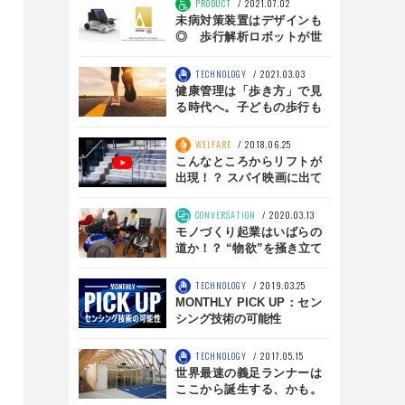
PRODUCT
2021.07.02
未病対策装置はデザインも
◎ 歩行解析ロボットが世
界的コンペティションでゴ
ールド受賞
TECHNOLOGY
2021.03.03
健康管理は「歩き方」で見
る時代へ。子どもの歩行も
診断・マイクロストーンの
「歩行健診」
WELFARE
2018.06.25
こんなところからリフトが
出現！？ スパイ映画に出て
きそうな車いす用リフト
CONVERSATION
2020.03.13
モノづくり起業はいばらの
道か！？ “物欲”を掻き立て
るプロダクトこそ鍵 小西
哲也 後編
TECHNOLOGY
2019.03.25
MONTHLY PICK UP：セン
シング技術の可能性
TECHNOLOGY
2017.05.15
世界最速の義足ランナーは
ここから誕生する、かも。