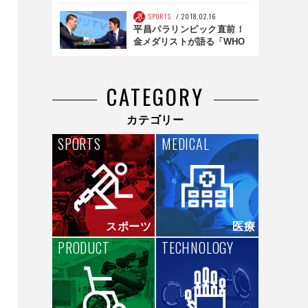
新豊洲の「Brillia」が未来
カッコイイ
SPORTS
2018.02.16
平昌パラリンピック直前！
金メダリストが語る「WHO
I AM」【後編】
CATEGORY
カテゴリー
SPORTS
MEDICAL
スポーツ
医療
PRODUCT
TECHNOLOGY