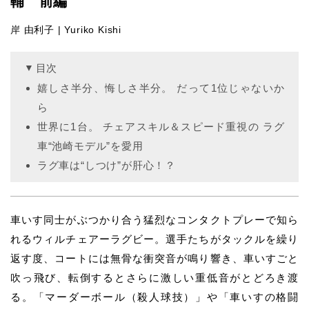
輔 前編
岸 由利子 | Yuriko Kishi
目次
嬉しさ半分、悔しさ半分。 だって1位じゃないか
ら
世界に1台。 チェアスキル＆スピード重視の ラグ
車“池崎モデル”を愛用
ラグ車は“しつけ”が肝心！？
車いす同士がぶつかり合う猛烈なコンタクトプレーで知ら
れるウィルチェアーラグビー。選手たちがタックルを繰り
返す度、コートには無骨な衝突音が鳴り響き、車いすごと
吹っ飛び、転倒するとさらに激しい重低音がとどろき渡
る。「マーダーボール（殺人球技）」や「車いすの格闘