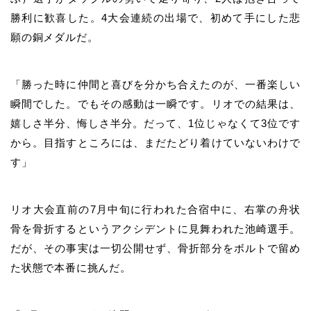
勝利に歓喜した。4大会連続の出場で、初めて手にした悲
願の銅メダルだ。
「勝った時に仲間と喜びを分かち合えたのが、一番楽しい
瞬間でした。でもその感動は一瞬です。リオでの結果は、
嬉しさ半分、悔しさ半分。だって、1位じゃなくて3位です
から。目指すところには、まだたどり着けていないわけで
す」
リオ大会直前の7月中旬に行われた合宿中に、
右掌の舟状
骨を
骨折するというアクシデントに見舞われた
池崎
選手。
だが、その事実は一切公開せず、骨折部分をボルトで留め
た状態で本番に挑んだ。