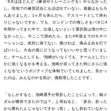
「8月はほとんど（練習やトレーニングを）やらなかった
し、現地での練習試合にもほぼ出ていない。葛藤はもちろ
んありました。1ヶ月も休んだら、アスリートとして終わ
りじゃないですか。でも、ロンドンでの悔しさをバネに4
年間やってきた中で、出場しないという選択肢は僕の中に
なかったし、今ここで諦めたら、また4年後までのモチベ
ーションは、絶対に保てない。痛ければ、痛み止めを打て
ばいいし、大会の後にどうなってもいいやと思っていまし
た。チームとしても、“
池崎
がいなくても、チームとしてい
かに強くなるかを考える。
池崎
が戻ってきた時にさらに強
くなる”というポジティブな体制でいてくれました。良かっ
たのは、みんなのやる気が、俄然増したことです」
「もしかすると、池崎選手が骨折したことによって、銅メ
ダルが獲得できたのでは？」と尋ねると、
「多分、折った
から獲れたんじゃないですか（笑）。もし折れていなかっ