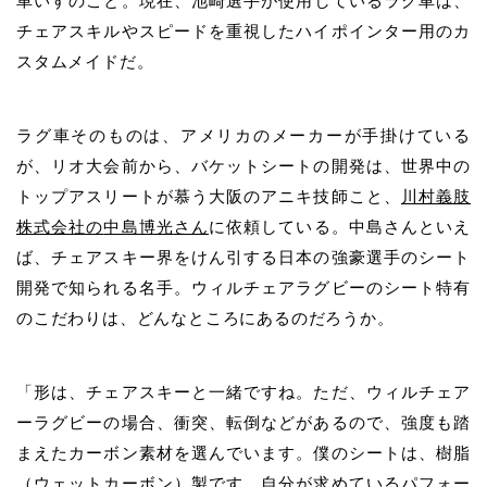
車いすのこと。現在、
池崎
選手が使用しているラグ車は、
チェアスキルやスピードを重視したハイポインター用のカ
スタムメイドだ。
ラグ車そのものは、アメリカのメーカーが手掛けている
が、リオ大会前から、バケットシートの開発は、世界中の
トップアスリートが慕う大阪のアニキ技師こと、
川村義肢
株式会社の
中島博光
さん
に依頼している。
中島
さんといえ
ば、チェアスキー界をけん引する日本の強豪選手のシート
開発で知られる名手。ウィルチェアラグビーのシート特有
のこだわりは、どんなところにあるのだろうか。
「形は、チェアスキーと一緒ですね。ただ、ウィルチェア
ーラグビーの場合、衝突、転倒などがあるので、強度も踏
まえたカーボン素材を選んでいます。僕のシートは、樹脂
（ウェットカーボン）製です。自分が求めているパフォー