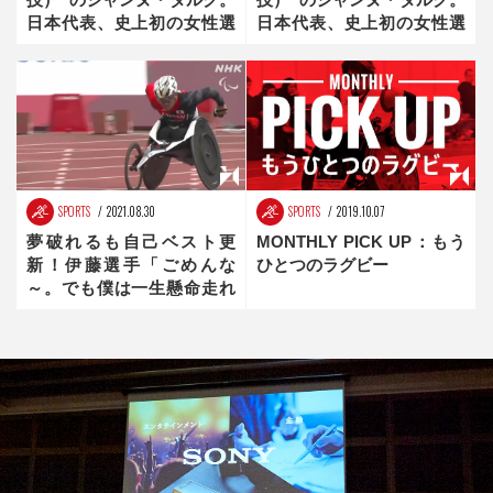
日本代表、史上初の女性選
日本代表、史上初の女性選
手【倉橋香衣：HEROS】前
手【倉橋香衣：Find New
編
Heroes】後編
SPORTS
2021.08.30
SPORTS
2019.10.07
夢破れるも自己ベスト更
MONTHLY PICK UP：もう
新！伊藤選手「ごめんな
ひとつのラグビー
～。でも僕は一生懸命走れ
ました」