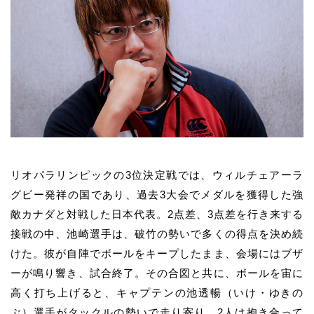
リオパラリンピックの3位決定戦では、ウィルチェアーラ
グビー発祥の国であり、過去3大会でメダルを獲得した強
敵カナダと対戦した日本代表。2点差、3点差を行き来する
接戦の中、
池崎
選手は、破竹の勢いで多くの得点を決め続
けた。彼が自陣でボールをキープしたまま、会場にはブザ
ーが鳴り響き、試合終了。その合図と共に、ボールを宙に
高く打ち上げると、キャプテンの
池透暢
（いけ・ゆきの
ぶ）選手がタックルの勢いで走り寄り、2人は抱き合って