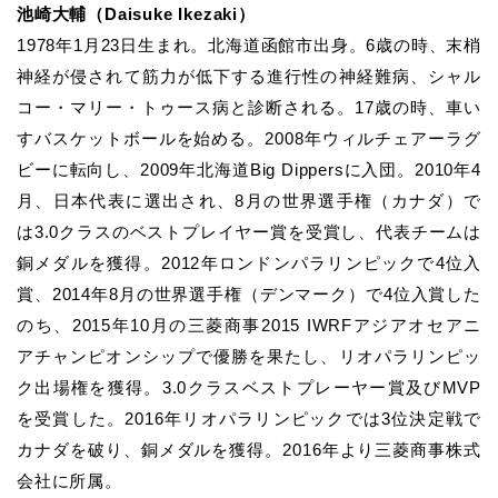
池崎大輔
（Daisuke Ikezaki）
1978年1月23日生まれ。北海道函館市出身。6歳の時、末梢
神経が侵されて筋力が低下する進行性の神経難病、
シャル
コー・マリー・トゥース病
と診断される。17歳の時、車い
すバスケットボールを始める。2008年ウィルチェア
ー
ラグ
ビーに転向し、2009年北海道Big Dippersに入団。2010年4
月、日本代表に選出され、8月の世界選手権（カナダ）で
は3.0クラスのベストプレイヤー賞を受賞し、代表チームは
銅メダルを獲得。2012年ロンドンパラリンピックで4位入
賞、2014年8月の世界選手権（デンマーク）で4位入賞した
のち、2015年10月の三菱商事2015 IWRFアジアオセアニ
アチャンピオンシップで優勝を果たし、リオパラリンピッ
ク出場権を獲得。3.0クラスベストプレーヤー賞及びMVP
を受賞した。2016年リオパラリンピックでは3位決定戦で
カナダを破り、銅メダルを獲得。
2016年より三菱商事株式
会社に所属。