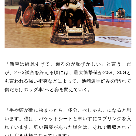
「新車は綺麗すぎて、乗るのが恥ずかしい」と言う。だ
が、2～3試合を終える頃には、最大
衝撃値が
20G、30G
と
も言われる強い衝突などによって、
池崎
選手好みの“汚れて
傷だらけのラグ車”へと姿を変えていく。
「手や頭が間に挟まったら、多分、ぺしゃんこになると思
います。僕は、バケットシートと車いすにスプリングを入
れています。強い衝突があった場合は、それで吸収されて
少し戻る仕様になっています」