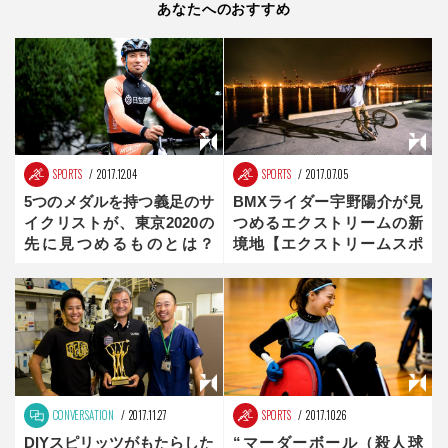
あなたへのおすすめ
SPORTS
2017.12.04
SPORTS
2017.07.05
5つのメダルを持つ義足のサ
BMXライダー宇野陽介が見
イクリストが、東京2020の
つめるエクストリームの新
先に見つめるものとは？
境地【エクストリームスポ
【藤田征樹：HEROS】前編
ーツ文化の作り方】
CONVERSATION
2017.11.27
SPORTS
2017.10.26
DIYスピリッツがもたらした
“マーダーボール（殺人球