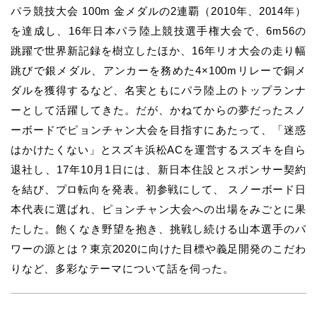
パラ競技大会 100m 金メダルの2連覇（2010年、2014年）
を達成し、16年日本パラ陸上競技選手権大会で、6m56の
跳躍で世界新記録を樹立したほか、16年リオ大会の走り幅
跳びで銀メダル、アンカーを務めた4×100mリレーで銅メ
ダルを獲得するなど、名実ともにパラ陸上のトップランナ
ーとして活躍してきた。だが、かねてからの夢だったスノ
ーボードでピョンチャン大会を目指すにあたって、「迷惑
はかけたくない」とスズキ浜松ACを運営するスズキを自ら
退社し、17年10月1日には、新日本住設とスポンサー契約
を結び、プロ転向を発表。初参戦にして、 スノーボード日
本代表に選ばれ、ピョンチャン大会への出場をみごとに果
たした。飽くなき野望を抱き、挑戦し続ける山本選手のパ
ワーの源とは？東京2020に向けた目標や義足開発のこだわ
りなど、多彩なテーマについて話を伺った。