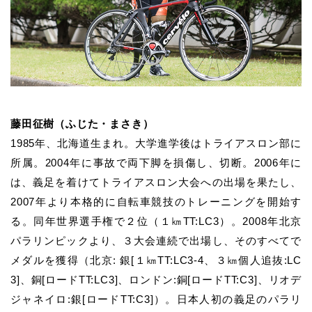
藤田征樹（ふじた・まさき）
1985
年、北海道生まれ。大学進学後はトライアスロン部に
所属。
2004
年に事故で両下脚を損傷し、切断。
2006
年に
は、義足を着けてトライアスロン大会への出場を果たし、
2007年より本格的に自転車競技のトレーニングを開始す
る。同年世界選手権で２位（１㎞
TT:LC3
）。
2008
年北京
パラリンピックより、３大会連続で出場し、そのすべてで
メダルを獲得（北京
:
銀
[
１㎞
TT:LC3-4
、３㎞個人追抜
:LC
3]
、銅
[
ロード
TT:LC3]
、ロンドン
:
銅
[
ロード
TT:C3]
、リオデ
ジャネイロ
:
銀
[
ロード
TT:C3]
）。日本人初の義足のパラリ