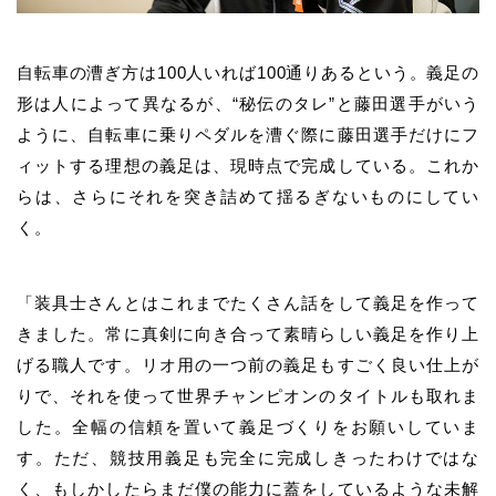
自転車の漕ぎ方は
100
人いれば
100
通りあるという。義足の
形は人によって異なるが、
“
秘伝のタレ
”
と
藤田
選手がいう
ように、自転車に乗りペダルを漕ぐ際に
藤田
選手だけにフ
ィットする理想の義足は、現時点で完成している。これか
らは、さらにそれを突き詰めて揺るぎないものにしてい
く。
「装具士さんとはこれまでたくさん話をして義足を作って
きました。常に真剣に向き合って素晴らしい義足を作り上
げる職人です。リオ用の一つ前の義足もすごく良い仕上が
りで、それを使って世界チャンピオンのタイトルも取れま
した。全幅の信頼を置いて義足づくりをお願いしていま
す。ただ、競技用義足も完全に完成しきったわけではな
く、もしかしたらまだ僕の能力に蓋をしているような未解