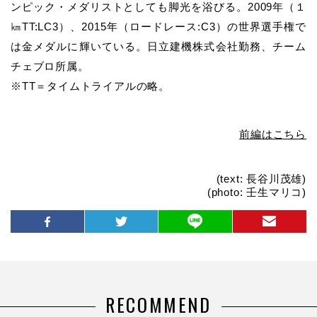
ンピック・メダリストとしても脚光を浴びる。
2009
年（１
㎞
TT:LC3
）、
2015
年（ロードレース
:C3
）の世界選手権で
は金メダルに輝いている。
日立建機株式会社
勤務、チーム
チェブロ所属。
※TT
＝タイムトライアルの略。
前編はこちら
(text: 長谷川茂雄)
(photo: 壬生マリコ)
RECOMMEND