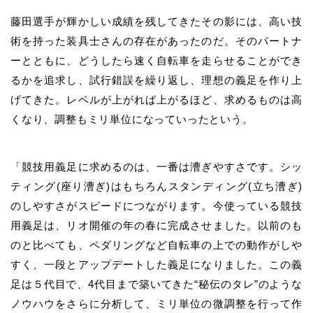
藤田
選手が輝かしい成績を残してきたその影には、高い技
術を持った装具士さんの存在があったのだ。そのパートナ
ーとともに、どうしたら速く自転車を走らせることができ
るかを追求し、試行錯誤を繰り返し、理想の義足を作り上
げてきた。レベルが上がれば上がるほど、求めるものは高
くなり、調整もミリ単位になっていったという。
「競技用義足に求めるのは、一番は漕ぎやすさです。シッ
ティング(座り漕ぎ)はもちろんスタンディング(立ち漕ぎ)
のしやすさがスピードにつながります。今使っている競技
用義足は、リオ開催の年の春に完成させました。以前のも
のと比べても、ペダリングなど自転車の上での動作がしや
すく、一段とアップデートした義足になりました。この義
足は５代目で、4代目まで築いてきた
“
秘伝のタレ
”
のような
ノウハウをさらに分析して、ミリ単位の微調整を行って作