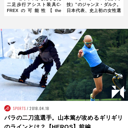
二足歩行アシスト装具C-
技）”のジャンヌ・ダルク。
FREXの可能性【the
日本代表、史上初の女性選
innovator】前編
手【倉橋香衣：HEROS】前
編
SPORTS
2018.04.18
パラの二刀流選手。山本篤が攻めるギリギリ
のラインとは？【HEROS】前編