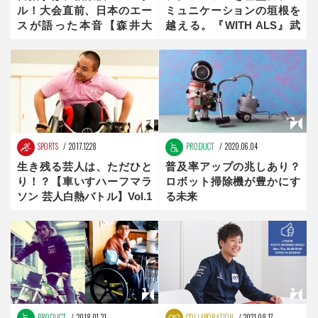
ル！大会直前、日本のエー
ミュニケーションの垣根を
スが語った本音【森井大
越える。『WITH ALS』武
輝：2018年冬季パラリンピ
藤将胤の目線【the
ック注目選手】前編
innovator】前編
SPORTS
2017.12.28
PRODUCT
2020.06.04
生き残る芸人は、ただひと
普及率アップの兆しあり？
り！？【車いすハーフマラ
ロボット掃除機が豊かにす
ソン 芸人白熱バトル】Vol.1
る未来
後編
PRODUCT
2018.01.31
COLLABORATION
2021.08.17