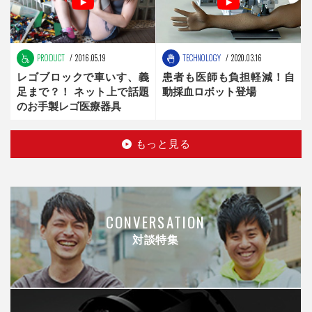
PRODUCT
2016.05.19
TECHNOLOGY
2020.03.16
レゴブロックで車いす、義
患者も医師も負担軽減！自
足まで？！ ネット上で話題
動採血ロボット登場
のお手製レゴ医療器具
もっと見る
CONVERSATION
対談特集