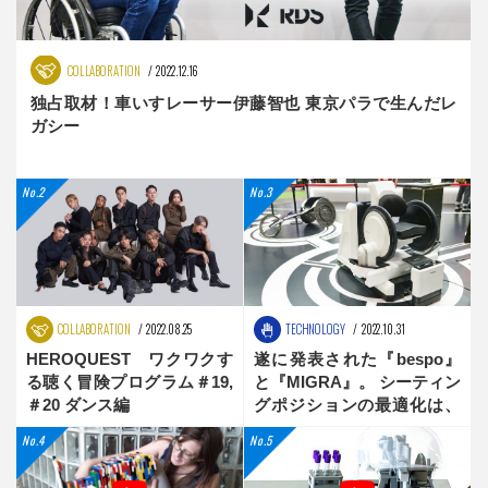
COLLABORATION
2022.12.16
独占取材！車いすレーサー伊藤智也 東京パラで生んだレ
ガシー
COLLABORATION
2022.08.25
TECHNOLOGY
2022.10.31
HEROQUEST ワクワクす
遂に発表された『bespo』
る聴く冒険プログラム＃19,
と『MIGRA』。 シーティン
＃20 ダンス編
グポジションの最適化は、
新時代へ