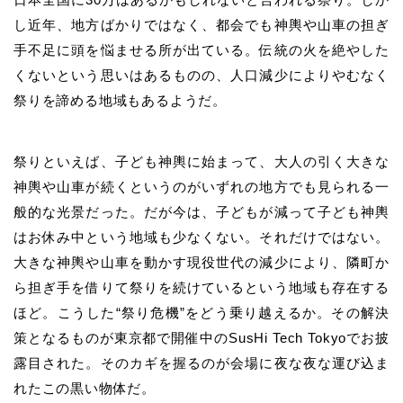
し近年、地方ばかりではなく、都会でも神輿や山車の担ぎ
手不足に頭を悩ませる所が出ている。伝統の火を絶やした
くないという思いはあるものの、人口減少によりやむなく
祭りを諦める地域もあるようだ。
祭りといえば、子ども神輿に始まって、大人の引く大きな
神輿や山車が続くというのがいずれの地方でも見られる一
般的な光景だった。だが今は、子どもが減って子ども神輿
はお休み中という地域も少なくない。それだけではない。
大きな神輿や山車を動かす現役世代の減少により、隣町か
ら担ぎ手を借りて祭りを続けているという地域も存在する
ほど。こうした“祭り危機”をどう乗り越えるか。その解決
策となるものが東京都で開催中のSusHi Tech Tokyoでお披
露目された。そのカギを握るのが会場に夜な夜な運び込ま
れたこの黒い物体だ。