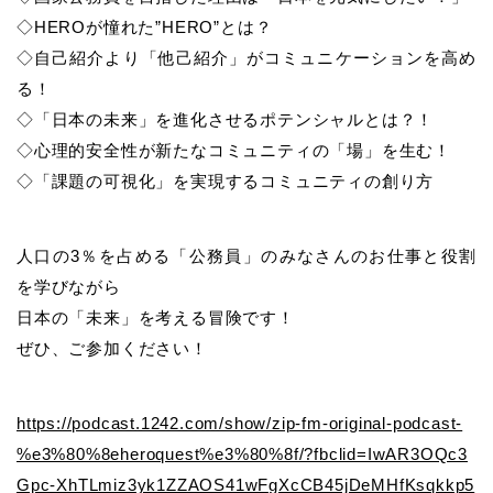
◇HEROが憧れた”HERO”とは？
◇自己紹介より「他己紹介」がコミュニケーションを高め
る！
◇「日本の未来」を進化させるポテンシャルとは？！
◇心理的安全性が新たなコミュニティの「場」を生む！
◇「課題の可視化」を実現するコミュニティの創り方
人口の3％を占める「公務員」のみなさんのお仕事と役割
を学びながら
日本の「未来」を考える冒険です！
ぜひ、ご参加ください！
https://podcast.1242.com/show/zip-fm-original-podcast-
%e3%80%8eheroquest%e3%80%8f/?fbclid=IwAR3OQc3
Gpc-XhTLmiz3yk1ZZAOS41wFgXcCB45jDeMHfKsqkkp5