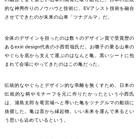
的な神輿作りのノウハウと技術に、EVアシスト技術を融合
させてできたのが未来の山車「ツナグルマ」だ。
全体のデザインを担ったのは数々のデザイン賞で受賞歴の
あるexiii design代表の小西哲哉氏だ。お囃子の乗る山車の
やぐらを底から支えて運ぶのはなんと亀。黒いシートに包
まれて会場にやってきたのはこの亀だった。
伝統的なやぐらとデザイン的な乖離を無くすため、日本の
伝統的な柄やモチーフを元に作りたかったという小西氏
は、浦島太郎を竜宮城へと導いた亀をツナグルマの船頭に
抜擢した。亀は昔から縁起物。いい未来を運んで来るとい
う思いも込めているという。