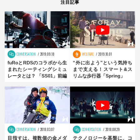
注目記事
CONVERSATION
2019.09.18
WELFARE
2019.10.01
fuRoとRDSのコラボから生
“外に出よう”という気持ち
まれたシーティングシミュ
まで支える！スマート&ス
レータとは？ 「SS01」前編
リムな歩行器「Spring」
CONVERSATION
2018.03.07
CONVERSATION
2018.08.29
目指すは、複数個の金メダ
テクノロジーを基盤に、コ