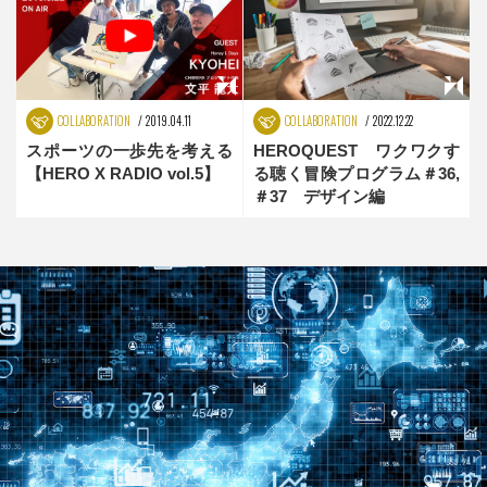
「Q&I」
COLLABORATION
2019.04.11
COLLABORATION
2022.12.22
スポーツの一歩先を考える
HEROQUEST ワクワクす
【HERO X RADIO vol.5】
る聴く冒険プログラム＃36,
＃37 デザイン編