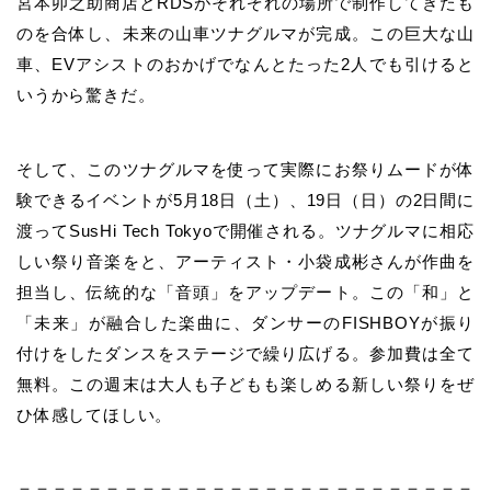
宮本卯之助商店とRDSがそれぞれの場所で制作してきたも
のを合体し、未来の山車ツナグルマが完成。この巨大な山
車、EVアシストのおかげでなんとたった2人でも引けると
いうから驚きだ。
そして、このツナグルマを使って実際にお祭りムードが体
験できるイベントが5月18日（土）、19日（日）の2日間に
渡ってSusHi Tech Tokyoで開催される。ツナグルマに相応
しい祭り音楽をと、アーティスト・小袋成彬さんが作曲を
担当し、伝統的な「音頭」をアップデート。この「和」と
「未来」が融合した楽曲に、ダンサーのFISHBOYが振り
付けをしたダンスをステージで繰り広げる。参加費は全て
無料。この週末は大人も子どもも楽しめる新しい祭りをぜ
ひ体感してほしい。
＝＝＝＝＝＝＝＝＝＝＝＝＝＝＝＝＝＝＝＝＝＝＝＝＝＝