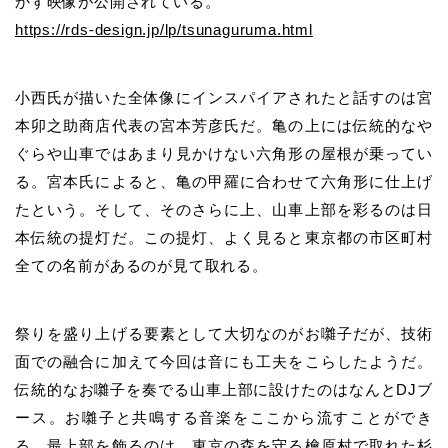
かす映像が公開されている。
https://rds-design.jp/lp/tsunaguruma.html
小西氏が描いた全体像にインスパイアされたと話すのは宮
本卯之助商店代表の宮本芳彦氏だ。亀の上には伝統的なや
ぐらや山車ではあまり見かけない六角形の屋根が乗ってい
る。宮本氏によると、亀の甲羅に合わせて六角形に仕上げ
たという。そして、そのさらに上、山車上部を彩るのは日
本伝統の提灯だ。この提灯、よく見ると東京都の市区町村
全ての名前があるのが見て取れる。
祭りを盛り上げる要素として大切なのがお囃子だが、技術
面での融合に加えて今回は音にも工夫をこらしたようだ。
伝統的なお囃子を奏でる山車上部に設けたのはなんとDJブ
ース。お囃子と共鳴する音楽をここから流すことができ
る。最上部を飾るのは、東京の森を守る檜原村で取れた杉