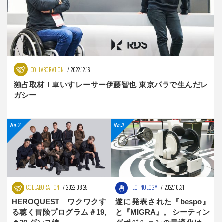
COLLABORATION
2022.12.16
独占取材！車いすレーサー伊藤智也 東京パラで生んだレ
ガシー
COLLABORATION
2022.08.25
TECHNOLOGY
2022.10.31
HEROQUEST ワクワクす
遂に発表された『bespo』
る聴く冒険プログラム＃19,
と『MIGRA』。 シーティン