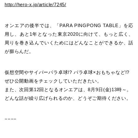
http://hero-x.jp/article/7245/
オンエアの後半では、
「
PARA PINGPONG TABLE
」を応
用し、あと
1
年となった東京
2020
に向けて、もっと広く、
周りを巻き込んでいくためにはどんなことができるか、話
が膨らんだ。
仮想空間やサイバーパラ卓球
!?
パラ卓球
×
おもちゃなど
!?
ぜひ公開動画をチェックしていただきたい。
また、次回第
12
回となるオンエアは、
8
月
9
日
(
金
)13
時～。
どんな話が繰り広げられるのか、どうぞご期待ください。
−−−−