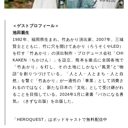
＜ゲストプロフィール＞
池田親生
1982年、福岡県生まれ。竹あかり演出家。2007年、三城
賢士とともに、竹に穴を開けてあかり（ろうそくやLED）
を灯す「竹あかり」の演出制作・プロデュース会社「CHI
KAKEN〈ちかけん〉」を設立。熊本を拠点に全国各地で
「竹あかり」を灯し、その土地にしかない“風景”と“物
語”を創りつづけている。「人と人・人とまち・人と自
然」を繋ぐ「竹あかり」が一過性の「事業」として消費さ
れるのではなく、新たな日本の「文化」として受け継がれ
ることを目指している。2024年1月に著書『バカになる勇
気』（きずな出版）を出版した。
「HEROQUEST」はポッドキャストで無料配信中