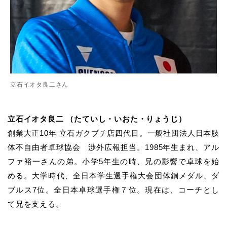
立石イオタ良二さん
立石イオタ良二 （たていし・いおた・りょうじ）
創業大正10年 立石ガクブチ店四代目。一般社団法人日本肢
体不自由者卓球協会 渉外広報担当。1985年生まれ、アル
ファ裕一さんの弟。小学5年生の時、兄の影響で卓球を始
める。大学時代、全日本学生選手権大会団体銅メダル、ダ
ブルス7位。全日本卓球選手権７位。現在は、コーチとし
て兄を支える。