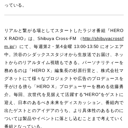
っている。
リアルと繋がる場としてスタートしたラジオ番組『HERO
X RADIO』は、Shibuya Cross-FM （
http://shibuyacrossf
m.jp/
）にて、毎週第2・第4金曜 13:00-13:50 にオンエア
中。渋谷のシダックススタジオから生放送でお届け、ネッ
トからのリアルタイム視聴もできる。パーソナリティーを
務めるのは「HERO X」編集長の杉原行里と、株式会社マ
グネットにて様々なプロジェクトや広告のプロデュースを
手がける傍ら「HERO X」プロデューサーを務める佐藤勇
介。毎回、次世代を見据えて活躍する“HERO”をゲストに
迎え、日本のあるべき未来をディスカッション、番組内で
出たゲストとのアイデアのうち、より具体性のあるものに
ついては製品やイベントに落とし込むことまで考えていく
番組となっている。