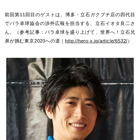
前回第
11
回目のゲストは、
博多・立石ガクブチ店の四代目
でパラ卓球協会の渉外広報を担当する、
立石イオタ良二さ
ん。（参考記事：パラ卓球を盛り上げて、世界へ！立石兄
弟が挑む東京
2020
への道｜
http://hero-x.jp/article/6532/
）