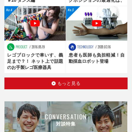
＃20 ダンス編
グポジションの最適化は、
新時代へ
PRODUCT
2016.05.19
TECHNOLOGY
2020.03.16
レゴブロックで車いす、義
患者も医師も負担軽減！自
足まで？！ ネット上で話題
動採血ロボット登場
のお手製レゴ医療器具
もっと見る
CONVERSATION
対談特集