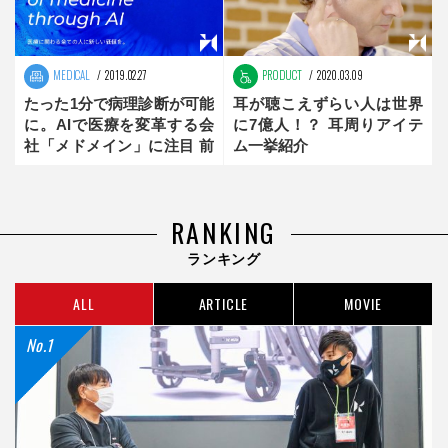
MEDICAL
2019.02.27
PRODUCT
2020.03.09
たった1分で病理診断が可能
耳が聴こえずらい人は世界
に。AIで医療を変革する会
に7億人！？ 耳周りアイテ
社「メドメイン」に注目 前
ム一挙紹介
編
RANKING
ランキング
ALL
ARTICLE
MOVIE