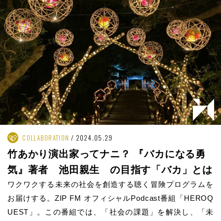
COLLABORATION
2024.05.29
竹あかり演出家ってナニ？ 『バカになる勇
気』著者 池田親生 の目指す「バカ」とは
ワクワクする未来の社会を創造する聴く冒険プログラムを
お届けする。ZIP FM オフィシャルPodcast番組「HEROQ
UEST」。この番組では、「社会の課題」を解決し、「未