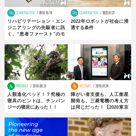
CONVERSATION
2018.10.19
CONVERSATION
2022.01.21
リハビリテーション・エン
2022年ロボットが社会に浸
ジニアリングの先駆者に訊
透する条件
く、“患者ファースト”のモ
ノづくりとは？【the
innovator】後編
PRODUCT
2018.08.31
WELFARE
2018.01.24
人類進化ベッド！？究極の
障がい者支援も、人工衛星
寝具のヒントは、チンパン
開発も、三菱電機の考え方
ジーの寝床にあった！！
は同じだった！【2020東京
を支える企業】後編