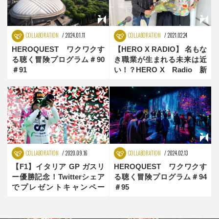
COLLABORATION
2024.01.11
COLLABORATION
2021.02.24
HEROQUEST ワクワクす
【HERO X RADIO】 名もな
る聴く冒険プログラム＃90
き職業が生まれる未来は近
＃91
い！？HERO X Radio 新
たな挑戦への旅立
COLLABORATION
2020.09.16
COLLABORATION
2024.02.13
【F1】イタリア GP ガスリ
HEROQUEST ワクワクす
ー優勝記念！Twitterシェア
る聴く冒険プログラム＃94
でプレゼントキャンペー
＃95
ン！