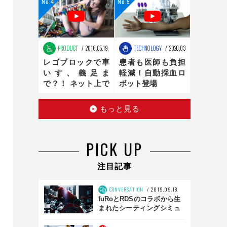
ンの最適化は、新
時代へ
PRODUCT
2016.05.19
TECHNOLOGY
2020.03.16
レゴブロックで車
患者も医師も負担
いす、義足ま
軽減！自動採血ロ
で？！ ネット上で
ボット登場
話題のお手製レゴ
医療器具
もっと見る
PICK UP
注目記事
CONVERSATION
2019.09.18
fuRoとRDSのコラボから生
まれたシーティングシミュ
レータとは？ 「SS01」前
編