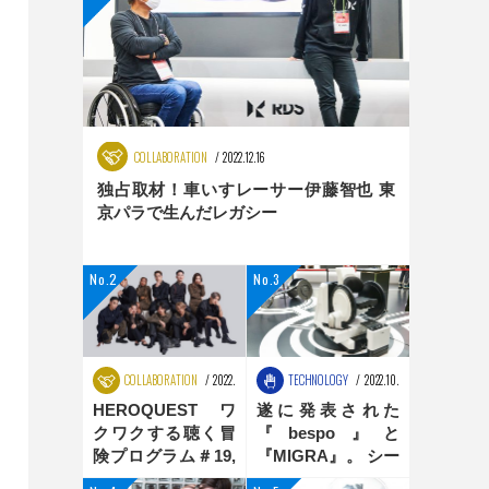
COLLABORATION
2022.12.16
独占取材！車いすレーサー伊藤智也 東
京パラで生んだレガシー
COLLABORATION
2022.08.25
TECHNOLOGY
2022.10.31
HEROQUEST ワ
遂に発表された
クワクする聴く冒
『bespo』と
険プログラム＃19,
『MIGRA』。 シー
＃20 ダンス編
ティングポジショ