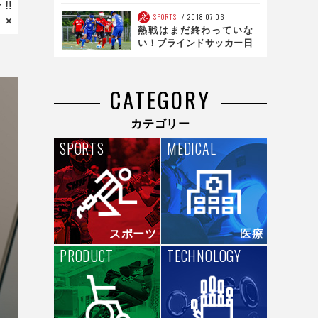
だった！マシン開発の裏側
!
公開
SPORTS
2018.07.06
 ×
熱戦はまだ終わっていな
い！ブラインドサッカー日
本選手権、いよいよ決勝
戦！
CATEGORY
カテゴリー
SPORTS
MEDICAL
スポーツ
医療
PRODUCT
TECHNOLOGY