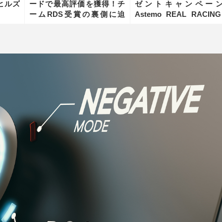
ヒルズ
ードで最高評価を獲得！チ
ゼントキャンペーン!
ームRDS受賞の裏側に迫
Astemo REAL RACING
る！【HERO X RADIO
RDS
vol.28】