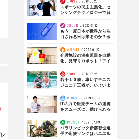
SPORTS
2018.08.28
スポーツの民主主義化。セ
ンシングテクノロジーで日
本はどう変われるか
COLUMN
2022.07.22
もう一度日本が世界から注
目される日は来るのか？医
療テックがもたらすもの
WELFARE
2020.01.22
介護施設の深夜巡回を自動
化。見守りロボット「アイ
ミーマ」とは
SPORTS
2017.06.28
若干１３歳。車いすテニス
ジュニア王者が、いよいよ
シニアにやってくる！
【HEROS】
MEDICAL
2019.08.02
ITの力で医療チームの連携
をスムーズに。助けられる
人を増やすためのアルムの
挑戦
PRODUCT
2021.07.09
1
パラリンピック伊藤智也選
手の応援ソングはハニエル
プレ