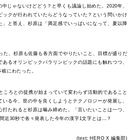
中じゃないけどどう？と早くも議論し始めた。2020年、
ピックが行われていたらどうなっていた？という問いかけ
た」と答え、杉原は「満足感でいっぱいになって、夏以降
。
語った。杉原も佐藤も各方面でやりたいこと、目標が盛りだ
であるオリンピックパラリンピックの話題にも触れつつ、
多岐にわたった。
々なところとの提携が始まっていて変わらず活動的であること
ている今、世の中を良くしようとテクノロジーが発展し、
心打たれると杉原は噛み締めた。「言いたいことは一つ、
間近30秒で各々発表した今年の漢字1文字とは…？
(text: HERO X 編集部)