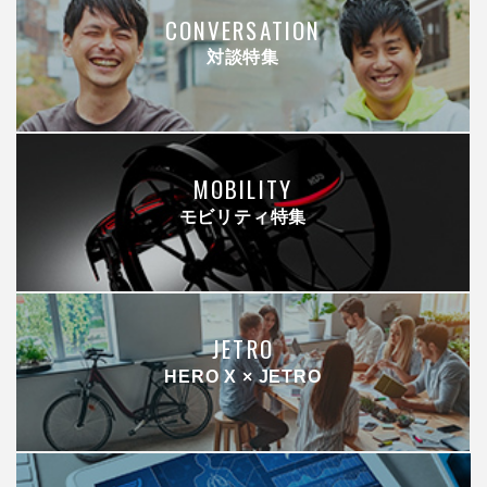
CONVERSATION
対談特集
MOBILITY
モビリティ特集
JETRO
HERO X × JETRO