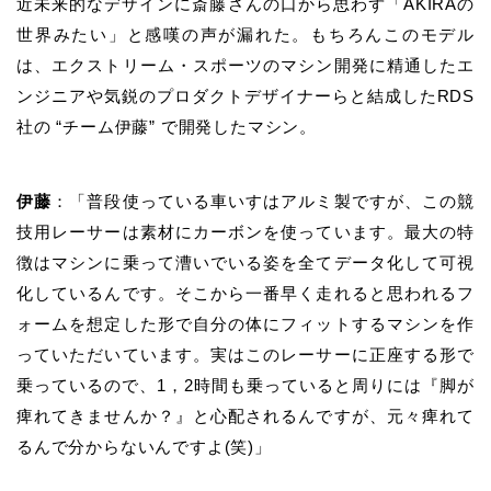
近未来的なデザインに斎藤さんの口から思わず「
AKIRA
の
世界みたい」と感嘆の声が漏れた。もちろんこのモデル
は、エクストリーム・スポーツのマシン開発に精通したエ
ンジニアや気鋭のプロダクトデザイナーらと結成した
RDS
社の
“
チーム伊藤
”
で開発したマシン。
伊藤
：「普段使っている車いすはアルミ製ですが、この競
技用レーサーは素材にカーボンを使っています。最大の特
徴はマシンに乗って漕いでいる姿を全てデータ化して可視
化しているんです。そこから一番早く走れると思われるフ
ォームを想定した形で自分の体にフィットするマシンを作
っていただいています。実はこのレーサーに正座する形で
乗っているので、
1
，
2
時間も乗っていると周りには『脚が
痺れてきませんか？』と心配されるんですが、元々痺れて
るんで分からないんですよ
(
笑
)
」