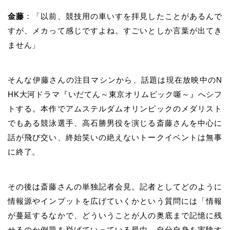
金藤
：「以前、競技用の車いすを拝見したことがあるんで
すが、メカって感じですよね。すごいとしか言葉が出てき
ません」
そんな伊藤さんの注目マシンから、話題は現在放映中の
N
HK
大河ドラマ『いだてん～東京オリムピック噺～』へシフ
トする。本作でアムステルダムオリンピックのメダリスト
でもある競泳選手、高石勝男役を演じる斎藤さんを中心に
話が飛び交い、終始笑いの絶えないトークイベントは無事
に終了。
その後は斎藤さんの単独記者会見。記者としてどのように
情報源やインプットを広げていくかという質問には「情報
が蔓延するなかで、どういうことが人の奥底まで記憶に残
せるのか例題を挙げていっている最中。自分自身を実験す