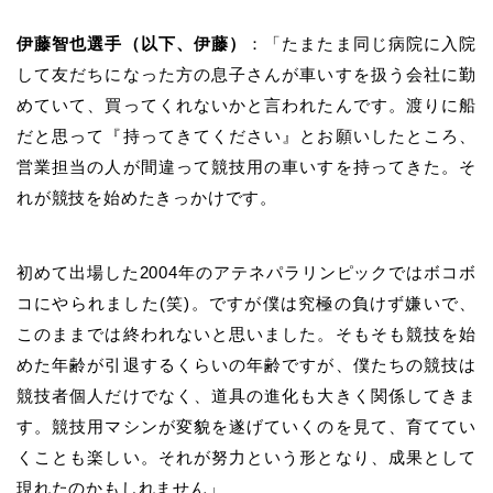
伊藤智也選手（以下、伊藤）
：「たまたま同じ病院に入院
して友だちになった方の息子さんが車いすを扱う会社に勤
めていて、買ってくれないかと言われたんです。渡りに船
だと思って『持ってきてください』とお願いしたところ、
営業担当の人が間違って競技用の車いすを持ってきた。そ
れが競技を始めたきっかけです。
初めて出場した
2004
年のアテネパラリンピックではボコボ
コにやられました
(
笑
)
。ですが僕は究極の負けず嫌いで、
このままでは終われないと思いました。そもそも競技を始
めた年齢が引退するくらいの年齢ですが、僕たちの競技は
競技者個人だけでなく、道具の進化も大きく関係してきま
す。競技用マシンが変貌を遂げていくのを見て、育ててい
くことも楽しい。それが努力という形となり、成果として
現れたのかもしれません」