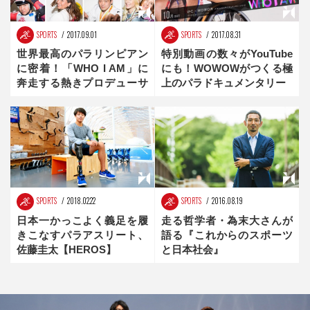
SPORTS
2017.09.01
SPORTS
2017.08.31
世界最高のパラリンピアン
特別動画の数々がYouTube
に密着！「WHO I AM」に
にも！WOWOWがつくる極
奔走する熱きプロデューサ
上のパラドキュメンタリー
ー
SPORTS
2018.02.22
SPORTS
2016.08.19
日本一かっこよく義足を履
走る哲学者・為末大さんが
きこなすパラアスリート、
語る『これからのスポーツ
佐藤圭太【HEROS】
と日本社会』