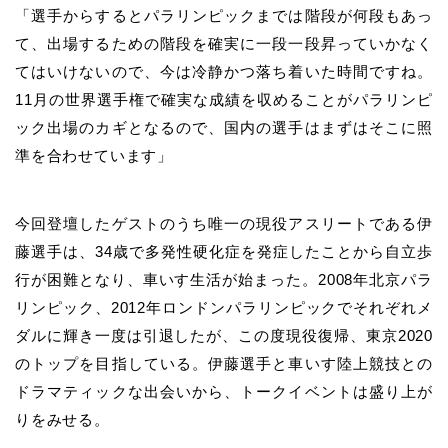
「選手からするとパラリンピックまでは階段が何段もあっ
て、出場するための階段を確実に一段一段昇っていかなく
てはいけないので、今は冷静かつ落ち着いた時間ですね。
11
月の世界選手権で確実な成績を収めることがパラリンピ
ック出場のカギとなるので、国内の選手はまずはそこに照
準を合わせています」
今回登壇したゲストのうち唯一の現役アスリートである伊
藤選手は、
34
歳で多発性硬化症を発症したことから自立歩
行が困難となり、車いす生活が始まった。
2008
年北京パラ
リンピック、
2012
年ロンドンパラリンピックでそれぞれメ
ダルに輝き一度は引退したが、この度現役復帰、東京
2020
のトップを目指している。伊藤選手と車いす陸上競技との
ドラマティックな出会いから、トークイベントは盛り上が
りをみせる。