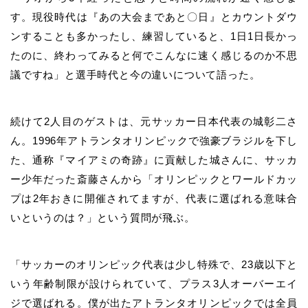
す。現役時代は『あの大会まであと〇日』とカウントダウ
ンすることも多かったし、練習していると、
1
日1日長かっ
たのに、終わってみると何でこんなに速く感じるのか不思
議ですね」と選手時代と今の違いについて語った。
続けて
2
人目のゲストは、元サッカー日本代表の城彰二さ
ん。
1996
年アトランタオリンピックで強豪ブラジルを下し
た、通称『マイアミの奇跡』に貢献した城さんに、サッカ
ー少年だった斎藤さんから「オリンピックとワールドカッ
プは
2
年おきに開催されてますが、代表に選ばれる意味合
いというのは？」という質問が飛ぶ。
「サッカーのオリンピック代表は少し特殊で、
23
歳以下と
いう年齢制限が設けられていて、プラス
3
人オーバーエイ
ジで選ばれる。僕が出たアトランタオリンピックでは全員