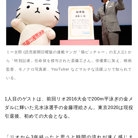
ミー太郎 (読売新聞日曜版の連載マンガ「猫ピッチャー」の主人公) か
ら「特別記者」任命状を授与された斎藤工さん。俳優業に加え、映画
監督、モノクロ写真家、YouTuber などマルチな活躍ぶりで知られて
いる。
1
人目のゲストは、前回リオ
2016
大会で
200m
平泳ぎの金メ
ダルに輝いた元水泳選手の金藤理絵さん。東京
2020
は現役
引退後、初めての大会となる。
「リオから
3
年経ったと思うと時間の流れが速く感じま