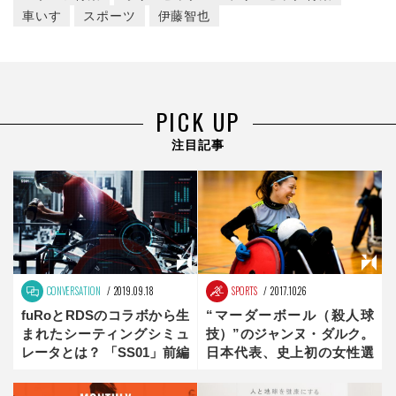
車いす
スポーツ
伊藤智也
PICK UP
注目記事
CONVERSATION
2019.09.18
SPORTS
2017.10.26
fuRoとRDSのコラボから生
“マーダーボール（殺人球
まれたシーティングシミュ
技）”のジャンヌ・ダルク。
レータとは？ 「SS01」前編
日本代表、史上初の女性選
手【倉橋香衣：HEROS】前
編