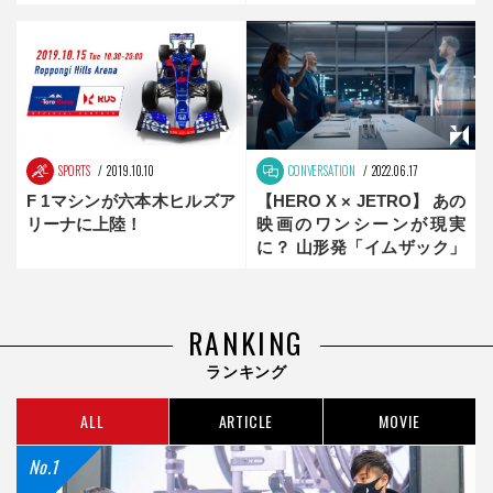
SPORTS
2019.10.10
CONVERSATION
2022.06.17
F 1マシンが六本木ヒルズア
【HERO X × JETRO】 あの
リーナに上陸！
映画のワンシーンが現実
に？ 山形発「イムザック」
が描き出す SF過ぎる未来と
は？
RANKING
ランキング
ALL
ARTICLE
MOVIE