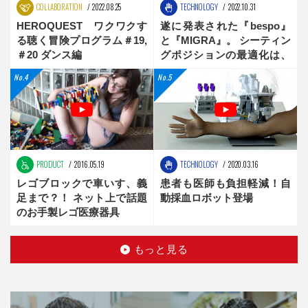
COLLABORATION
2022.08.25
TECHNOLOGY
2022.10.31
HEROQUEST ワクワクす
遂に発表された『bespo』
る聴く冒険プログラム＃19,
と『MIGRA』。 シーティン
＃20 ダンス編
グポジションの最適化は、
新時代へ
PRODUCT
2016.05.19
TECHNOLOGY
2020.03.16
レゴブロックで車いす、義
患者も医師も負担軽減！自
足まで？！ ネット上で話題
動採血ロボット登場
のお手製レゴ医療器具
もっと見る