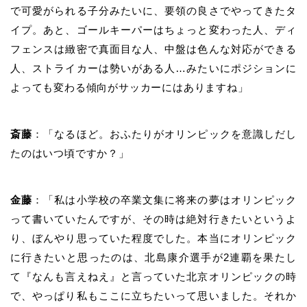
で可愛がられる子分みたいに、要領の良さでやってきたタ
イプ。あと、ゴールキーパーはちょっと変わった人、ディ
フェンスは緻密で真面目な人、中盤は色んな対応ができる
人、ストライカーは勢いがある人
…
みたいにポジションに
よっても変わる傾向がサッカーにはありますね」
斎藤
：「なるほど。おふたりがオリンピックを意識しだし
たのはいつ頃ですか？」
金藤
：「私は小学校の卒業文集に将来の夢はオリンピック
って書いていたんですが、その時は絶対行きたいというよ
り、ぼんやり思っていた程度でした。本当にオリンピック
に行きたいと思ったのは、北島康介選手が
2
連覇を果たし
て『なんも言えねえ』と言っていた北京オリンピックの時
で、やっぱり私もここに立ちたいって思いました。それか