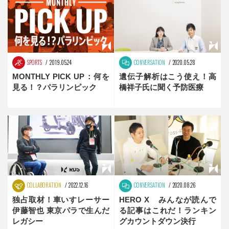
SPORTS
2019.05.24
CONVERSATION
2020.05.28
MONTHLY PICK UP：何を
遺伝子解析はこう使え！高
見る！？パラリンピック
橋祥子氏に聞く予防医療
COLLABORATION
2022.12.16
CONVERSATION
2020.08.26
独占取材！車いすレーサー
HERO X みんなが読んで
伊藤智也 東京パラで生んだ
る記事はこれだ！ランキン
レガシー
グカウントダウン決行