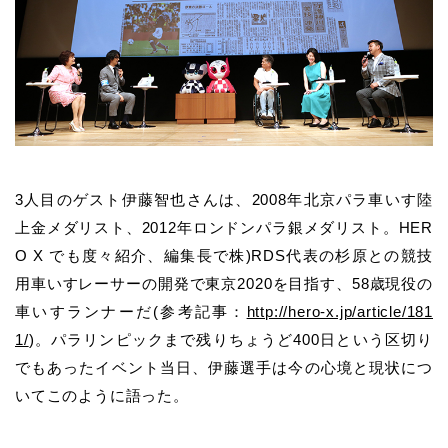
3
人目のゲスト伊藤智也さんは、
2008
年北京パラ車いす陸
上金メダリスト、
2012
年ロンドンパラ銀メダリスト。
HER
O X
でも度々紹介、編集長で株
)RDS
代表の杉原との競技
用車いすレーサーの開発で東京
2020
を目指す、
58
歳現役の
車いすランナーだ
(
参考記事：
http://hero-x.jp/article/181
1/
)
。パラリンピックまで残りちょうど
400
日という区切り
でもあったイベント当日、伊藤選手は今の心境と現状につ
いてこのように語った。