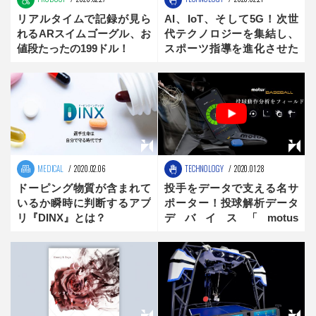
リアルタイムで記録が見ら
AI、IoT、そして5G！次世
れるARスイムゴーグル、お
代テクノロジーを集結し、
値段たったの199ドル！
スポーツ指導を進化させた
「アスリーティックラボ」
とは？
MEDICAL
2020.02.06
TECHNOLOGY
2020.01.28
ドーピング物質が含まれて
投手をデータで支える名サ
いるか瞬時に判断するアプ
ポーター！投球解析データ
リ『DINX』とは？
デバイス「motus
BASEBALL」