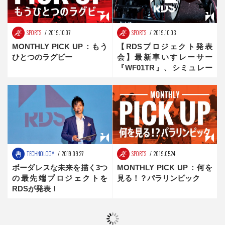
SPORTS
2019.10.07
SPORTS
2019.10.03
MONTHLY PICK UP：もう
【RDSプロジェクト発表
ひとつのラグビー
会】最新車いすレーサー
『WF01TR』、シミュレー
ター『SS01』の完全版レポ
ート！
TECHNOLOGY
2019.09.27
SPORTS
2019.05.24
ボーダレスな未来を描く3つ
MONTHLY PICK UP：何を
の最先端プロジェクトを
見る！？パラリンピック
RDSが発表！