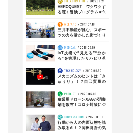
COLLABORATION
2022.06.21
HEROQUEST ワクワクす
る聴く冒険プログラム＃9,
＃10, #11農業編
WELFARE
2017.07.18
三井不動産が挑む、スポー
ツの力を活かした街づくり
【2020東京を支える企業】
MEDICAL
2018.05.29
IoT技術で“見える”“分か
る”を実現したリハビリ革
命『モフ測』
TECHNOLOGY
2019.09.30
メカニズムのヒントは「き
ゅうり」！？自己質量の
650倍を持ち上げられる人
工筋肉ファイバー
PRODUCT
2020.06.01
農業用ドローンXAGが消毒
剤を散布！コロナ対策にジ
ョイン
CONVERSATION
2020.01.10
行動から人の内面状態を読
み取るAI！？岡田将吾の気