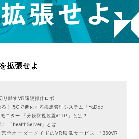
自宅を拡張せよ
切り離すVR遠隔操作ロボ
！ 5Gで進化する疾患管理システム「YaDoc」
児モニター 「分娩監視装置iCTG」とは？
healthServer」とは
完全オーダーメイドのVR映像サービス 「360VR