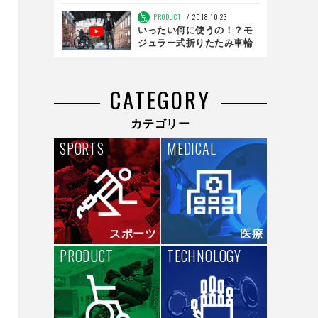
になる研究 前編
PRODUCT
2018.10.23
いったい何に使うの！？モ
ジュラー式折りたたみ車輪
｢REVOLVE｣
CATEGORY
カテゴリー
SPORTS
MEDICAL
スポーツ
医療
PRODUCT
TECHNOLOGY