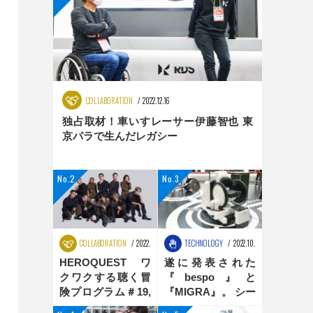
COLLABORATION
2022.12.16
独占取材！車いすレーサー伊藤智也 東
京パラで生んだレガシー
COLLABORATION
2022.08.25
TECHNOLOGY
2022.10.31
HEROQUEST ワ
遂に発表された
クワクする聴く冒
『bespo』と
険プログラム＃19,
『MIGRA』。 シー
＃20 ダンス編
ティングポジショ