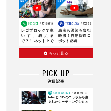
ンの最適化は、新
時代へ
PRODUCT
2016.05.19
TECHNOLOGY
2020.03.16
レゴブロックで車
患者も医師も負担
いす、義足ま
軽減！自動採血ロ
で？！ ネット上で
ボット登場
話題のお手製レゴ
医療器具
もっと見る
PICK UP
注目記事
CONVERSATION
2019.09.18
fuRoとRDSのコラボから生
まれたシーティングシミュ
レータとは？ 「SS01」前
編