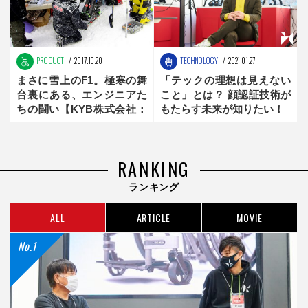
PRODUCT
2017.10.20
TECHNOLOGY
2021.01.27
まさに雪上のF1。極寒の舞
「テックの理想は見えない
台裏にある、エンジニアた
こと」とは？ 顔認証技術が
ちの闘い【KYB株式会社：
もたらす未来が知りたい！
未来創造メーカー】後編
RANKING
ランキング
ALL
ARTICLE
MOVIE