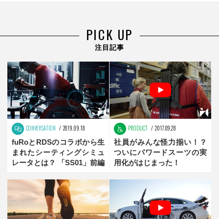
PICK UP
注目記事
CONVERSATION
2019.09.18
PRODUCT
2017.09.28
fuRoとRDSのコラボから生
社員がみんな怪力揃い！？
まれたシーティングシミュ
ついにパワードスーツの実
レータとは？ 「SS01」前編
用化がはじまった！