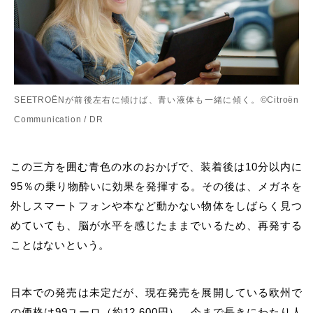
SEETROËNが前後左右に傾けば、青い液体も一緒に傾く。©Citroën
Communication / DR
この三方を囲む青色の水のおかげで、
装着後は10分以内に
95％の乗り物酔いに効果を発揮する。
その後は、メガネを
外しスマートフォンや本など動かない物体をしばらく見つ
めていても、脳が水平を感じたままでいるため、
再発する
ことはないという。
日本での発売は未定だが、現在発売を展開している欧州で
の価格は99ユーロ（約12,600円）。今まで長きにわたり人