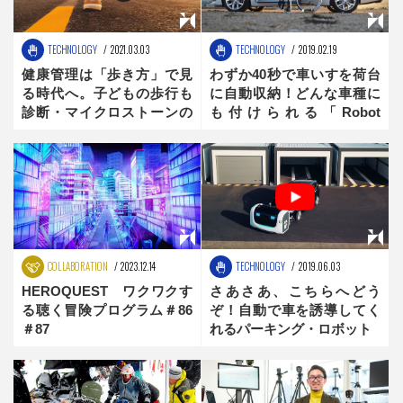
TECHNOLOGY
2021.03.03
TECHNOLOGY
2019.02.19
健康管理は「歩き方」で見
わずか40秒で車いすを荷台
る時代へ。子どもの歩行も
に自動収納！どんな車種に
診断・マイクロストーンの
も付けられる「Robot
「歩行健診」
R11」が凄い
COLLABORATION
2023.12.14
TECHNOLOGY
2019.06.03
HEROQUEST ワクワクす
さあさあ、こちらへどう
る聴く冒険プログラム＃86
ぞ！自動で車を誘導してく
＃87
れるパーキング・ロボット