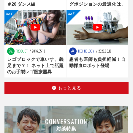
＃20 ダンス編
グポジションの最適化は、
新時代へ
PRODUCT
2016.05.19
TECHNOLOGY
2020.03.16
レゴブロックで車いす、義
患者も医師も負担軽減！自
足まで？！ ネット上で話題
動採血ロボット登場
のお手製レゴ医療器具
もっと見る
CONVERSATION
対談特集