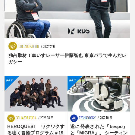
COLLABORATION
2022.12.16
独占取材！車いすレーサー伊藤智也 東京パラで生んだレ
ガシー
COLLABORATION
2022.08.25
TECHNOLOGY
2022.10.31
HEROQUEST ワクワクす
遂に発表された『bespo』
る聴く冒険プログラム＃19,
と『MIGRA』。 シーティン