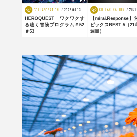
COLLABORATION
2021
COLLABORATION
2023.04.13
【mirai.Response
HEROQUEST ワクワクす
ピックスBEST 5（21
る聴く冒険プログラム＃52
週目）
＃53