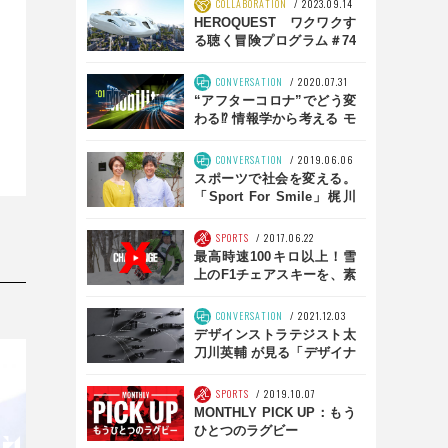
COLLABORATION
2023.09.14
HEROQUEST ワクワクす
る聴く冒険プログラム＃74
＃75
CONVERSATION
2020.07.31
“アフターコロナ”でどう変
わる⁉ 情報学から考える モ
ビリティの現在地とこれか
ら
CONVERSATION
2019.06.06
スポーツで社会を変える。
「Sport For Smile」梶川
三枝の視点 前編
SPORTS
2017.06.22
最高時速100キロ以上！雪
上のF1チェアスキーを、素
人にやらせてみた【X-
Challange】
CONVERSATION
2021.12.03
デザインストラテジスト太
刀川英輔 が見る「デザイナ
ー」という職業
SPORTS
2019.10.07
MONTHLY PICK UP：もう
ひとつのラグビー