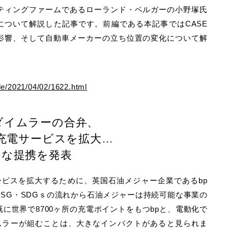
ティングファームであるローランド・ベルガーの小野塚氏
について解説した記事です。前編である本記事ではCASE
影響、そして自動車メーカーの立ち位置の変化について解
cle/2021/04/02/1622.html
ダイムラーの合弁、
充電サービスを拡大…
たな提携を発表
ービスを拡大するために、英国石油メジャー企業であるbp
SG・SDGｓの流れから石油メジャーは持続可能な事業の
に世界で8700ヶ所の充電ポイントをもつbpと、電動化で
ムラーが組むことは、大きなインパクトがあると見られま