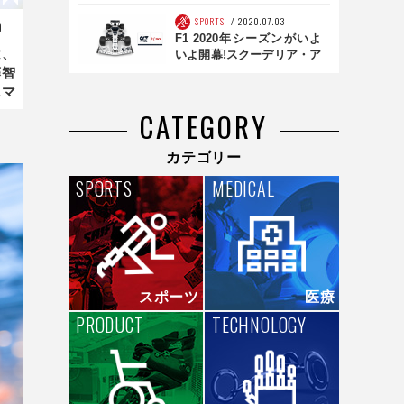
SPORTS
2020.07.03
0
F1 2020年シーズンがいよ
は、
いよ開幕!スクーデリア・ア
ルファタウリ・ホンダと編
藤智
集長が代表を務めるRDSが
スマ
メッセージ
CATEGORY
カテゴリー
SPORTS
MEDICAL
スポーツ
医療
PRODUCT
TECHNOLOGY