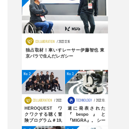
COLLABORATION
2022.12.16
独占取材！車いすレーサー伊藤智也 東
京パラで生んだレガシー
COLLABORATION
2022.08.25
TECHNOLOGY
2022.10.31
HEROQUEST ワ
遂に発表された
クワクする聴く冒
『bespo』と
険プログラム＃19,
『MIGRA』。 シー
＃20 ダンス編
ティングポジショ