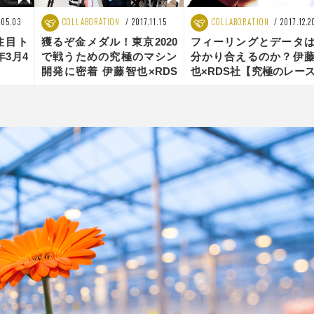
.05.03
COLLABORATION
2017.11.15
COLLABORATION
2017.12.2
】注目ト
獲るぞ金メダル！東京2020
フィーリングとデータ
年3月4
で戦うための究極のマシン
分かり合えるのか？伊
開発に密着 伊藤智也×RDS
也×RDS社【究極のレー
社【究極のレースマシン開
シン開発】Vol.4
発】Vol.1 前編