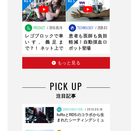
ンの最適化は、新
時代へ
PRODUCT
2016.05.19
TECHNOLOGY
2020.03.16
レゴブロックで車
患者も医師も負担
いす、義足ま
軽減！自動採血ロ
で？！ ネット上で
ボット登場
話題のお手製レゴ
医療器具
もっと見る
PICK UP
注目記事
CONVERSATION
2019.09.18
fuRoとRDSのコラボから生
まれたシーティングシミュ
レータとは？ 「SS01」前
編