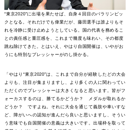
“
東京
2020”
に出場を果たせば、自身４回目のパラリンピッ
クとなる。それだけでも偉業だが、藤田選手は誰よりもそ
れを冷静に受け止めようとしている。国の代表を務めるこ
との責任感と重圧感を、これまで幾度も味わい、その都度
跳ね除けてきた。とはいえ、やはり自国開催は、いやがお
うにも特別なプレッシャーがのし掛かる。
「やはり
“
東京
2020”
は、これまで自分が経験したどの大会
よりも、注目が集まりますし、より多くの人に関わってい
ただくのでプレッシャーは大きくなると思います。皆がフ
ォーカスするのは、勝てるかどうか？ メダルが取れるか
どうか？ ですよね。それに大会を通じて義肢や車いすな
ど、障がいへの認知が進んだら良いと思いますし、そうい
う意味でも自国開催の意義は大きいです。出場枠を取って