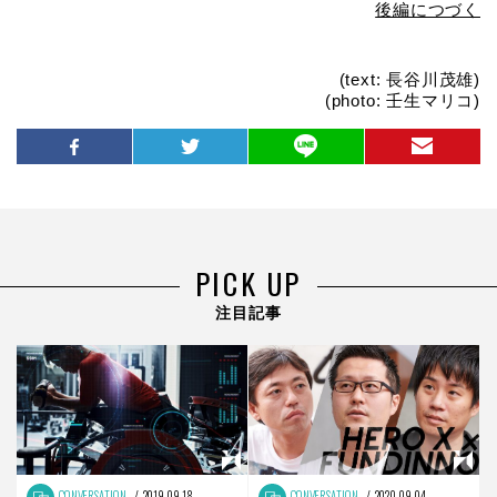
後編につづく
(text: 長谷川茂雄)
(photo: 壬生マリコ)
PICK UP
注目記事
CONVERSATION
2019.09.18
CONVERSATION
2020.09.04