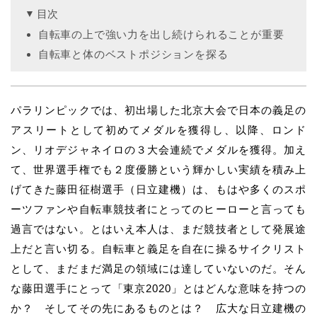
目次
自転車の上で強い力を出し続けられることが重要
自転車と体のベストポジションを探る
パラリンピックでは、初出場した北京大会で日本の義足の
アスリートとして初めてメダルを獲得し、以降、ロンド
ン、リオデジャネイロの３大会連続でメダルを獲得。加え
て、世界選手権でも２度優勝という輝かしい実績を積み上
げてきた藤田征樹選手（日立建機）は、もはや多くのスポ
ーツファンや自転車競技者にとってのヒーローと言っても
過言ではない。とはいえ本人は、まだ競技者として発展途
上だと言い切る。自転車と義足を自在に操るサイクリスト
として、まだまだ満足の領域には達していないのだ。そん
な藤田選手にとって「東京2020」とはどんな意味を持つの
か？ そしてその先にあるものとは？ 広大な日立建機の