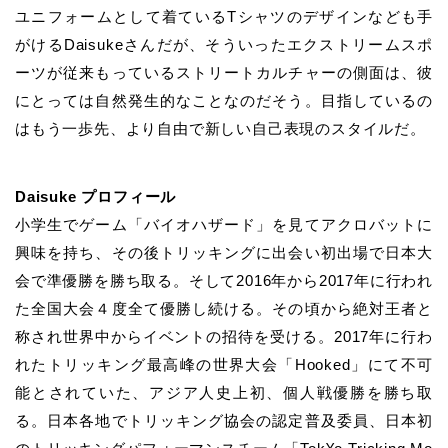
ユニフォームとして着ているTシャツのデザインなども手
がけるDaisukeさんだが、そういったエクストリームスポ
ーツが従来もっているストリートカルチャーの側面は、彼
にとっては自然発生的なことなのだそう。目指しているの
はもう一歩先、より自由で新しい自己表現のスタイルだ。
Daisuke プロフィール
小学生でゲーム「バイオハザード」を見てアクロバットに
興味を持ち、
その後トリッキングに出会い初出場で日本大
会で準優勝を勝ち取る。
そして2016年から2017年に行われ
た全国大会４度全て優勝し続ける。
その頃から絶対王者と
称され世界中からイベントの招待を受ける。
2017年に行わ
れたトリッキング最高峰の世界大会「Hooked」にて
不可
能とされていた、アジア人史上初、個人戦優勝を勝ち取
る。
日本各地でトリッキング協会の認定普及委員、日本初