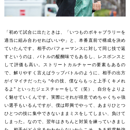
「初めて試合に出たときは、「いつものボキャブラリーを
適当に組み合わせればいいや」と、本番直前で構成を決め
ていたんです。相手のパフォーマンスに対して同じ技で返
すというのは、バトルの醍醐味でもあるし、レスポンスと
して評価も高い。ストリートカルチャーの要素もあるの
で、解りやすく言えばラップバトルのように、相手の出方
がイマイチだったら “今の技、僕ならもっと上手くキメれ
るよ” といったジェスチャーをして（笑）、自分をよりよ
く魅せていくんです。実際にそれが得意でめちゃくちゃ強
い選手もいるんですが、僕は即興でやって、あまりひとつ
ひとつの技に集中できないままミスをしてしまい、負けて
しまった。なので、翌年はきちんと対策を練っていきまし
た。相手がどう出るかわからないからこそ、ある程度勉強