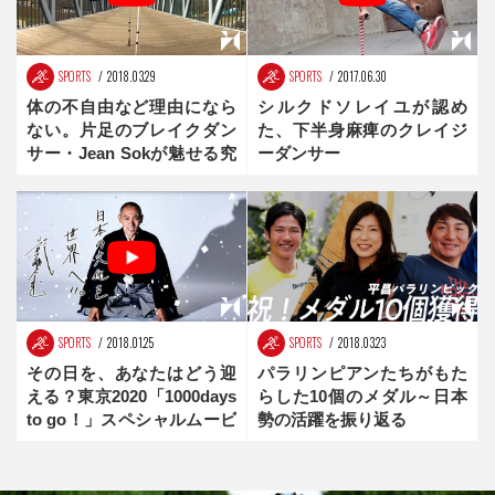
SPORTS
2018.03.29
SPORTS
2017.06.30
体の不自由など理由になら
シルクドソレイユが認め
ない。片足のブレイクダン
た、下半身麻痺のクレイジ
サー・Jean Sokが魅せる究
ーダンサー
極の舞
SPORTS
2018.01.25
SPORTS
2018.03.23
その日を、あなたはどう迎
パラリンピアンたちがもた
える？東京2020「1000days
らした10個のメダル～日本
to go！」スペシャルムービ
勢の活躍を振り返る
ー公開中