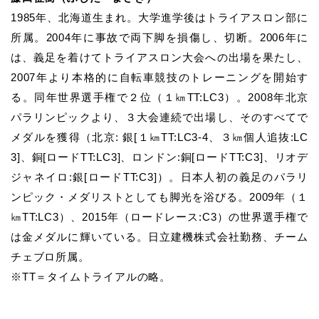
1985
年、北海道生まれ。大学進学後はトライアスロン部に
所属。
2004
年に事故で両下脚を損傷し、切断。
2006
年に
は、義足を着けてトライアスロン大会への出場を果たし、
2007
年より本格的に自転車競技のトレーニングを開始す
る。同年世界選手権で２位（１㎞
TT:LC3
）。
2008
年北京
パラリンピックより、３大会連続で出場し、そのすべてで
メダルを獲得（北京
:
銀
[
１㎞
TT:LC3-4
、３㎞個人追抜
:LC
3]
、銅
[
ロード
TT:LC3]
、ロンドン
:
銅
[
ロード
TT:C3]
、リオデ
ジャネイロ
:
銀
[
ロード
TT:C3]
）。日本人初の義足のパラリ
ンピック・メダリストとしても脚光を浴びる。
2009
年（１
㎞
TT:LC3
）、
2015
年（ロードレース
:C3
）の世界選手権で
は金メダルに輝いている。
日立建機株式会社
勤務、チーム
チェブロ所属。
※
TT
＝タイムトライアルの略。