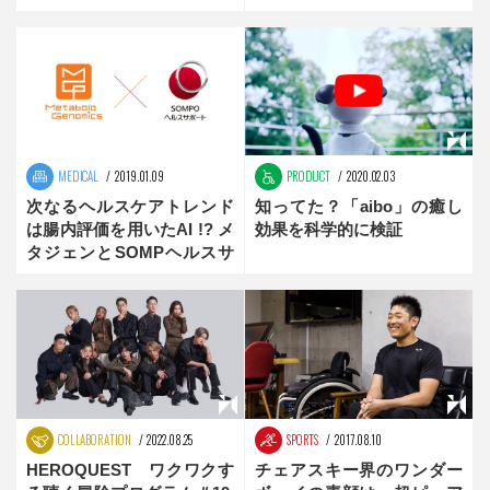
MEDICAL
2019.01.09
PRODUCT
2020.02.03
次なるヘルスケアトレンド
知ってた？「aibo」の癒し
は腸内評価を用いたAI !? メ
効果を科学的に検証
タジェンとSOMPヘルスサ
ポートが研究開発を始動
COLLABORATION
2022.08.25
SPORTS
2017.08.10
HEROQUEST ワクワクす
チェアスキー界のワンダー