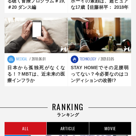
る聴く冒険プログラム＃19,
ボーイの素顔は、超ピュア
＃20 ダンス編
な17歳【佐藤林平： 2018年
冬季パラリンピック注目選
手】
MEDICAL
2018.06.01
TECHNOLOGY
2021.03.05
日本から孤独死がなくな
STAY HOMEでその足腰弱
る！？MBTは、近未来の医
ってない？今必要なのはコ
療インフラか
ンディションの改善!?
RANKING
ランキング
ALL
ARTICLE
MOVIE