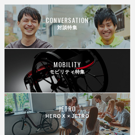
CONVERSATION
対談特集
MOBILITY
モビリティ特集
JETRO
HERO X × JETRO