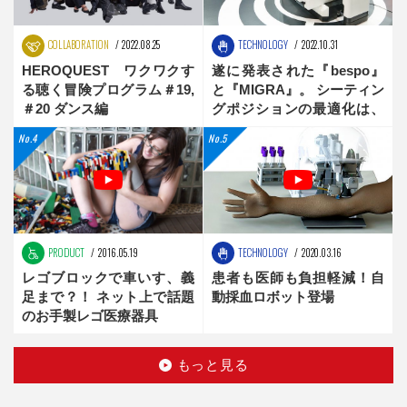
COLLABORATION
2022.08.25
TECHNOLOGY
2022.10.31
HEROQUEST ワクワクす
遂に発表された『bespo』
る聴く冒険プログラム＃19,
と『MIGRA』。 シーティン
＃20 ダンス編
グポジションの最適化は、
新時代へ
PRODUCT
2016.05.19
TECHNOLOGY
2020.03.16
レゴブロックで車いす、義
患者も医師も負担軽減！自
足まで？！ ネット上で話題
動採血ロボット登場
のお手製レゴ医療器具
もっと見る