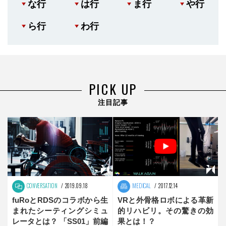
な行
は行
ま行
や行
ら行
わ行
PICK UP
注目記事
CONVERSATION
2019.09.18
MEDICAL
2017.12.14
fuRoとRDSのコラボから生
VRと外骨格ロボによる革新
まれたシーティングシミュ
的リハビリ。その驚きの効
レータとは？ 「SS01」前編
果とは！？